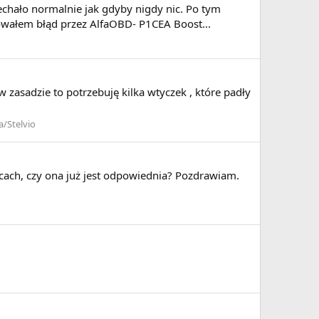
jechało normalnie jak gdyby nigdy nic. Po tym
sowałem błąd przez AlfaOBD- P1CEA Boost...
 zasadzie to potrzebuję kilka wtyczek , które padły
a/Stelvio
cach, czy ona już jest odpowiednia? Pozdrawiam.