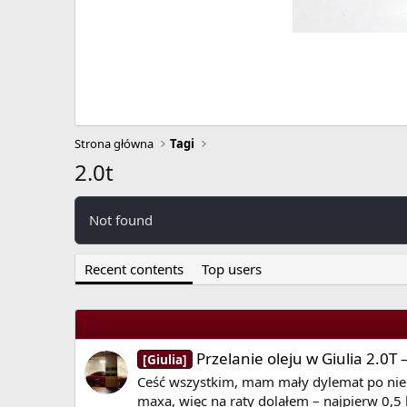
Strona główna
Tagi
2.0t
Not found
Recent contents
Top users
Przelanie oleju w Giulia 2.0T
[Giulia]
Ceść wszystkim, mam mały dylemat po nie 
maxa, więc na raty dolałem – najpierw 0,5 l