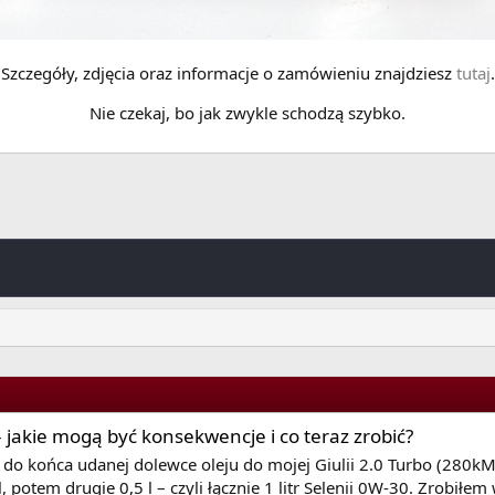
Szczegóły, zdjęcia oraz informacje o zamówieniu znajdziesz
tutaj
.
Nie czekaj, bo jak zwykle schodzą szybko.
 – jakie mogą być konsekwencje i co teraz zrobić?
do końca udanej dolewce oleju do mojej Giulii 2.0 Turbo (280kM
, potem drugie 0,5 l – czyli łącznie 1 litr Selenii 0W-30. Zrobiłe