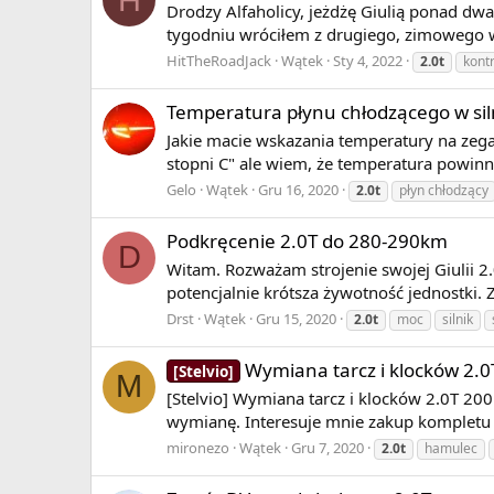
Drodzy Alfaholicy, jeżdżę Giulią ponad dwa
tygodniu wróciłem z drugiego, zimowego wyp
HitTheRoadJack
Wątek
Sty 4, 2022
2.0t
kontr
Temperatura płynu chłodzącego w siln
Jakie macie wskazania temperatury na zega
stopni C" ale wiem, że temperatura powin
Gelo
Wątek
Gru 16, 2020
2.0t
płyn chłodzący
Podkręcenie 2.0T do 280-290km
D
Witam. Rozważam strojenie swojej Giulii 2.
potencjalnie krótsza żywotność jednostki. 
Drst
Wątek
Gru 15, 2020
2.0t
moc
silnik
Wymiana tarcz i klocków 2.
[Stelvio]
M
[Stelvio] Wymiana tarcz i klocków 2.0T 20
wymianę. Interesuje mnie zakup kompletu t
mironezo
Wątek
Gru 7, 2020
2.0t
hamulec