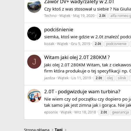
Zawór DV+ wady/zalety w 2.0T
Czy ktoś z was stosował u siebie ? Na Giul
Techno
Wątek
Maj 19, 2020
2.0t
alfa romeo g
podciśnienie
siemka, ktoś wie gdzie w 2.0t znależć podci
kozak
Wątek
Gru 5, 2019
2.0t
podcisnienie
Witam jaki olej 2.0T 280KM ?
J
Jaki olej 2.0T 280KM Witam, tak z ciekawos
firm która produkuje o tej specyfikacji np
jazdza
Wątek
Lis 11, 2019
2.0t
olej
silnik
2.0T - podgwizduje wam turbina?
Nie wiem czy od początku czy dopiero po j
tak samo jak jest zimna jak i gorąca. Nie j
epsonix
Wątek
Wrz 18, 2018
2.0t
gwarancja
Strona główna
Tagi