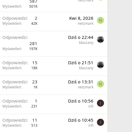
netzmark
587
Wyświetleń
501K
Odpowiedzi
2
Kwi 8, 2026
N
Wyświetleń
42K
netzmark
Odpowiedzi
Dziś o 22:44
blaszany
281
Wyświetleń
197K
Odpowiedzi
15
Dziś o 21:51
Wyświetleń
18K
blaszany
Odpowiedzi
23
Dziś o 13:31
N
Wyświetleń
1K
netzmark
Odpowiedzi
1
Dziś o 10:56
I
Wyświetleń
231
infi
Odpowiedzi
11
Dziś o 10:45
I
Wyświetleń
513
infi