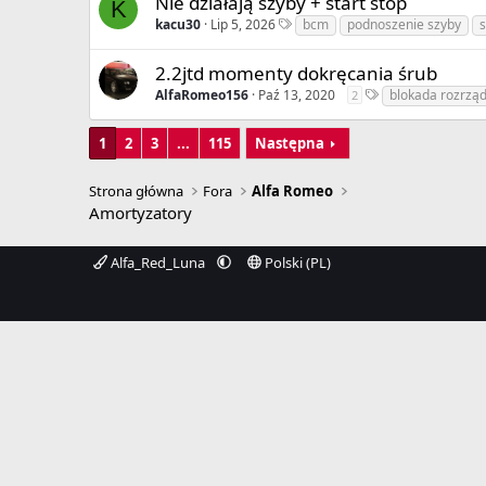
Nie działają szyby + start stop
K
kacu30
Lip 5, 2026
bcm
podnoszenie szyby
s
2.2jtd momenty dokręcania śrub
AlfaRomeo156
Paź 13, 2020
blokada rozrzą
2
1
2
3
...
115
Następna
Strona główna
Fora
Alfa Romeo
Amortyzatory
Alfa_Red_Luna
Polski (PL)