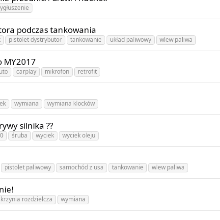
ygłuszenie
utora podczas tankowania
k
pistolet dystrybutor
tankowanie
układ paliwowy
wlew paliwa
do MY2017
uto
carplay
mikrofon
retrofit
zek
wymiana
wymiana klocków
ywy silnika ??
.0
śruba
wyciek
wyciek oleju
pistolet paliwowy
samochód z usa
tankowanie
wlew paliwa
nie!
skrzynia rozdzielcza
wymiana