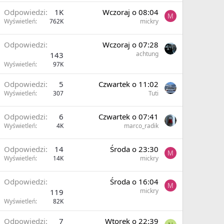
Odpowiedzi
1K
Wczoraj o 08:04
M
Wyświetleń
762K
mickry
Odpowiedzi
Wczoraj o 07:28
achtung
143
Wyświetleń
97K
Odpowiedzi
5
Czwartek o 11:02
Wyświetleń
307
Tuti
Odpowiedzi
6
Czwartek o 07:41
Wyświetleń
4K
marco_radik
Odpowiedzi
14
Środa o 23:30
M
Wyświetleń
14K
mickry
Odpowiedzi
Środa o 16:04
M
mickry
119
Wyświetleń
82K
Odpowiedzi
7
Wtorek o 22:39