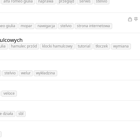
r
alfa romeo giulia
naprawa
przegląd
serwis
stelvio
l
z
e
y
Z
P
j
k
a
r
eo giulia
mopar
nawigacja
stelvio
strona internetowa
o
l
m
z
n
e
k
y
mulcowych
y
j
n
k
ulia
hamulec przód
klocki hamulcowy
tutorial
tłoczek
wymiana
o
i
l
n
ę
e
y
t
j
y
o
stelvio
welur
wykładzina
n
y
veloce
e działa
sbl