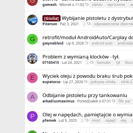
G
gomesh
Wtorek o 11:02
stelvio
wyciszenie
w
Wybijanie pistoletu z dystryb
[Giulia]
Piterson
Paź 3, 2021
odpowietrzenie zbiorni
2
retrofit/moduł AndroidAuto/Carplay 
G
gwynebleid
Lip 9, 2026
android auto
androida
Problem z wymianą klocków - tył.
07105415
Lut 24, 2021
hamulec
tył
tłoc
2
Wyciek oleju z powodu braku śrub pokr
E
eupatorus
Lip 27, 2026
pokrywa silnika
silnik 2
Odbijanie pistoletu przy tankowaniu
A
arkadiusmaximus
Poniedziałek o 07:31
filtr par
Olej w napędach, pamiętajcie o wymia
P
pfemek
Lut 9, 2025
most
napęd
olej
2