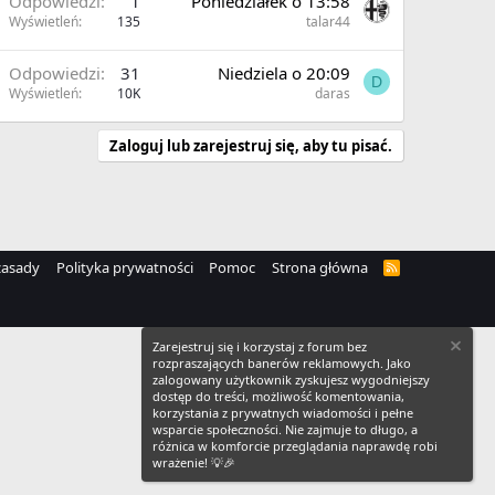
Odpowiedzi
1
Poniedziałek o 13:58
Wyświetleń
135
talar44
Odpowiedzi
31
Niedziela o 20:09
D
Wyświetleń
10K
daras
Zaloguj lub zarejestruj się, aby tu pisać.
zasady
Polityka prywatności
Pomoc
Strona główna
R
S
S
Zarejestruj się i korzystaj z forum bez
rozpraszających banerów reklamowych. Jako
zalogowany użytkownik zyskujesz wygodniejszy
dostęp do treści, możliwość komentowania,
korzystania z prywatnych wiadomości i pełne
wsparcie społeczności. Nie zajmuje to długo, a
różnica w komforcie przeglądania naprawdę robi
wrażenie! 💡🎉