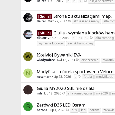
Belfer
Lis 1, 2017
akcja naprawcza
28
29
30
Strona z aktualizacjami map.
[Giulia]
Belfer
Wrz 27, 2017
aktualizacja mapy
alfa rom
Giulia - wymiana klocków ha
[Giulia]
dk08012
Sie 10, 2019
alfa romeo gi
13
14
15
wymiana klocków
zacisk hamulcowy
[Stelvio] Dywaniki EVA
W
wladymirec
Kwi 13, 2023
czyszczenie
dywanik
Modyfikacja fotela sportowego Veloce
N
netzmark
Lip 23, 2026
fotela
modyfikacja
2
Giulia MY2020 SBL nie działa
I
infi
Lip 18, 2026
alfa romeo giulia
my2020
ni
Żarówki D3S LED Osram
B
beton1
Lip 1, 2026
d3s
led
osram
zarowki