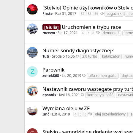
[Stelvio] Opinie użytkowników o Stelvi
Firste
Paź 31, 2017
bagażnik
inf
57
58
59
Uruchomienie trybu race
[Giulia]
rozewo
Sie 17, 2021
demontaż
mme
6
7
8
Numer sondy diagnostycznej?
Tuti
Środa o 16:06
2.0 turbo
katalizator
num
Parownik
Z
zenek868
Lis 20, 2019
alfa romeo giulia
dojści
Nastawnik zaworu wastegate przy tur
epsonix
Kwi 16, 2021
kompatybilność
nastawni
Wymiana oleju w ZF
Imć
Lut 4, 2019
olej przekładniowy
s
4
5
6
Stelvio - samodzielne dodanie wyciszen