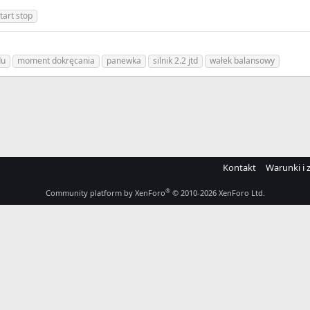
tart stop
du
moment dokręcania
panewka
silnik 2.2 jtd
wałek balansowy
Kontakt
Warunki i 
®
Community platform by XenForo
© 2010-2026 XenForo Ltd.