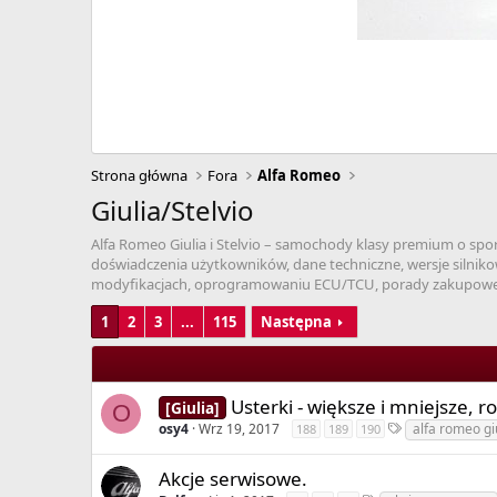
Strona główna
Fora
Alfa Romeo
Giulia/Stelvio
Alfa Romeo Giulia i Stelvio – samochody klasy premium o spor
doświadczenia użytkowników, dane techniczne, wersje silnikowe
modyfikacjach, oprogramowaniu ECU/TCU, porady zakupowe 
1
2
3
...
115
Następna
Usterki - większe i mniejsze, r
[Giulia]
O
osy4
Wrz 19, 2017
alfa romeo gi
188
189
190
Akcje serwisowe.