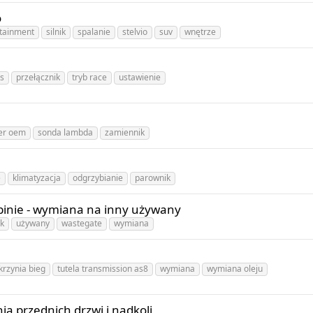
o
otainment
silnik
spalanie
stelvio
suv
wnętrze
s
przełącznik
tryb race
ustawienie
er oem
sonda lambda
zamiennik
e
klimatyzacja
odgrzybianie
parownik
binie - wymiana na inny używany
k
używany
wastegate
wymiana
krzynia bieg
tutela transmission as8
wymiana
wymiana oleju
ia przednich drzwi i nadkoli