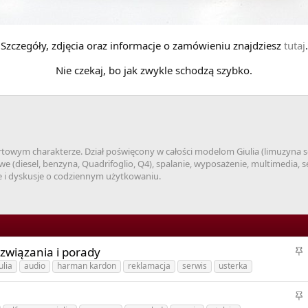
Szczegóły, zdjęcia oraz informacje o zamówieniu znajdziesz
tutaj
.
Nie czekaj, bo jak zwykle schodzą szybko.
towym charakterze. Dział poświęcony w całości modelom Giulia (limuzyna seg
 (diesel, benzyna, Quadrifoglio, Q4), spalanie, wyposażenie, multimedia, se
i dyskusje o codziennym użytkowaniu.
P
ozwiązania i porady
r
ulia
audio
harman kardon
reklamacja
serwis
usterka
z
y
P
k