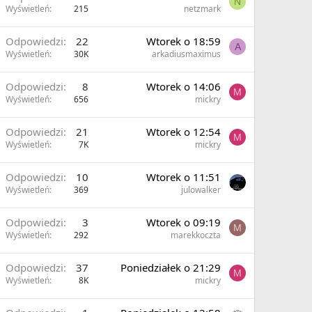
N
Wyświetleń
215
netzmark
Odpowiedzi
22
Wtorek o 18:59
A
Wyświetleń
30K
arkadiusmaximus
Odpowiedzi
8
Wtorek o 14:06
M
Wyświetleń
656
mickry
Odpowiedzi
21
Wtorek o 12:54
M
Wyświetleń
7K
mickry
Odpowiedzi
10
Wtorek o 11:51
Wyświetleń
369
julowalker
Odpowiedzi
3
Wtorek o 09:19
M
Wyświetleń
292
marekkoczta
Odpowiedzi
37
Poniedziałek o 21:29
M
Wyświetleń
8K
mickry