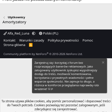
Użytkownicy
Amortyzatory
Alfa_Red_Luna
Polski (PL)
Kontakt
Warunki i zasady
Polityka prywatności
Pomoc
Strona główna
R
S
S
®
Community platform by XenForo
© 2010-2026 XenForo Ltd.
Zarejestruj się i korzystaj z forum bez
rozpraszających banerów reklamowych. Jako
zalogowany użytkownik zyskujesz wygodniejszy
dostęp do treści, możliwość komentowania,
korzystania z prywatnych wiadomości i pełne
wsparcie społeczności. Nie zajmuje to długo, a
różnica w komforcie przeglądania naprawdę robi
wrażenie! 💡🎉
Ta strona używa plików cookies, aby pomóc personalizować i dopasować treści
do Twoich potrzeb. Cookies pozwalają też pozostać zalogowanym, jeśli
zdecydujesz się zarejestrować.