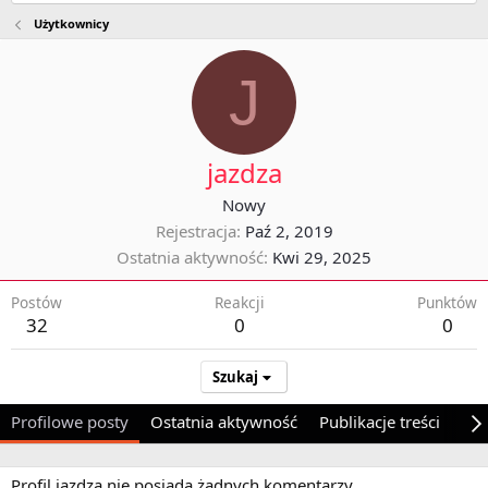
Użytkownicy
J
jazdza
Nowy
Rejestracja
Paź 2, 2019
Ostatnia aktywność
Kwi 29, 2025
Postów
Reakcji
Punktów
32
0
0
Szukaj
Profilowe posty
Ostatnia aktywność
Publikacje treści
O 
Profil jazdza nie posiada żadnych komentarzy.