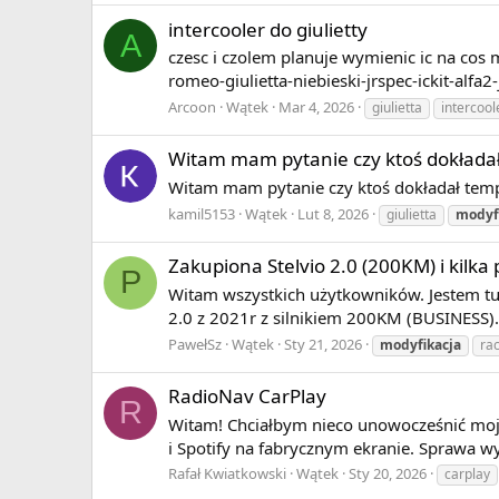
intercooler do giulietty
A
czesc i czolem planuje wymienic ic na cos
romeo-giulietta-niebieski-jrspec-ickit-alf
Arcoon
Wątek
Mar 4, 2026
giulietta
intercool
Witam mam pytanie czy ktoś dokładał 
Witam mam pytanie czy ktoś dokładał tempo
kamil5153
Wątek
Lut 8, 2026
giulietta
modyf
Zakupiona Stelvio 2.0 (200KM) i kilka
P
Witam wszystkich użytkowników. Jestem tu 
2.0 z 2021r z silnikiem 200KM (BUSINESS).
PawełSz
Wątek
Sty 21, 2026
modyfikacja
ra
RadioNav CarPlay
R
Witam! Chciałbym nieco unowocześnić moją
i Spotify na fabrycznym ekranie. Sprawa w
Rafał Kwiatkowski
Wątek
Sty 20, 2026
carplay