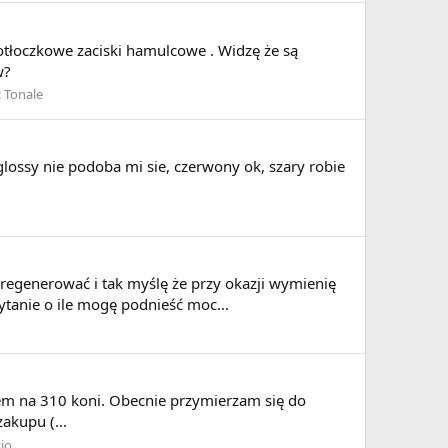
otłoczkowe zaciski hamulcowe . Widzę że są
w?
:
Tonale
lossy nie podoba mi sie, czerwony ok, szary robie
 zregenerować i tak myślę że przy okazji wymienię
ytanie o ile mogę podnieść moc...
em na 310 koni. Obecnie przymierzam się do
akupu (...
vio