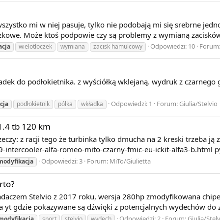
szystko mi w niej pasuje, tylko nie podobają mi się srebrne jedn
czkowe. Może ktoś podpowie czy są problemy z wymianą zaciskó
Odpowiedzi: 10
Forum
acja
wielotłoczek
wymiana
zacisk hamulcowy
dek do podłokietnika. z wyściółką wklejaną. wydruk z czarnego g
Odpowiedzi: 1
Forum:
Giulia/Stelvio
cja
podłokietnik
półka
wkładka
1.4 tb 120 km
eczy: z racji tego że turbinka tylko dmucha na 2 kreski trzeba ją
9-intercooler-alfa-romeo-mito-czarny-fmic-eu-ickit-alfa3-b.html p
Odpowiedzi: 3
Forum:
MiTo/Giulietta
modyfikacja
rto?
adaczem Stelvio z 2017 roku, wersja 280hp zmodyfikowana chip
a yt gdzie pokazywane są dźwięki z potencjalnych wydechów do z
Odpowiedzi: 2
Forum:
Giulia/Stel
modyfikacja
sport
stelvio
wydech