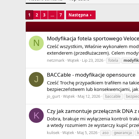
S-nitrozylacja – dołączenie tlenku azotu do grupy t
hydroksylacja – dołączenie grupy hydroksylowej 
fosforylacja – aktywacja białka przez dołączenie g
1
2
3
...
7
Następna
defosforylacja – dezaktywacja przez odłączenie gr
polirybozylacja – dołączenie adeniny
dołączenie lipidów i metali
Modyfikacja fotela sportowego Veloc
glikozylacja – enzymatyczne przyłączenie reszt cu
N
Cześć wszystkim, Właśnie wykonałem modyfi
ubikwitynacja – przyłączenie ubikwityny i późniejs
extenderem (przedłużaczem). Celem modyfik
sumoilacja – kowalencyjne przyłączenie białek SU
palmitylacja – lipidowa modyfikacja białek poleg
netzmark
Wątek
Lip 23, 2026
fotela
modyfik
View More On Wikipedia.org
BACCable - modyfikacje opensource
J
Cześć Trochę przypadkiem trafiłem na tak
bezpieczeństwem lub konsekwencjami, jak co
jo_gurt
Wątek
Maj 12, 2026
baccable
bezpie
Czy jak zamontuje przełącznik DNA z r
K
Dobra, brakuje mi wyłączenia kontroli trakc
a wtedy rozumiem że wystarczy kupić przeł
kulisek
Wątek
Maj 5, 2026
aso
gwarancja
k