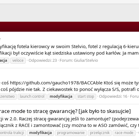
iolowej
−OH
rupy fosforanowej
upy fosforanowej
e
krowych
kację fotela kierowcy w swoim Stelvio, fotel z regulacją 6-kier
za degradacja
acji był oczywiście kąt siedziska ustawiony pod karłów. Ja mam 
MO do białka docelowego, powodujące zmianę jego funkcji i właś
ająca na dołączeniu reszty kwasu palmitynowego poprzez resztę 
Odpowiedzi: 23
Forum:
Giulia/Stelvio
acja
veloce
ie coś https://github.com/gaucho1978/BACCAble Ktoś się może t
ś pójdzie nie tak. Z ciekawostek to ponoć wyłącza S/S, potrafi o
Odpowiedzi: 16
For
czenstwo
launch control
modyfikacja
start stop
ace mode to stracę gwarancję? [jak było to skasujcie]
ji w 2.0. Raczej stracę gwarancję jeśli to zamontuje? (podejrzewa
ącznik z RACE i zamontować (czy można to w ASO zamówić, czy t
ontrola trakcji
modyfikacja
programowanie
przełącznik
race mode