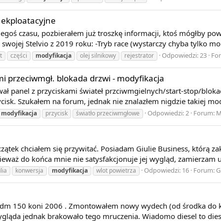
i ekploatacyjne
iegoś czasu, pozbierałem już troszkę informacji, ktoś mógłby powi
ojej Stelvio z 2019 roku: -Tryb race (wystarczy chyba tylko modyf
Odpowiedzi: 23
Fo
t
części
modyfikacja
olej silnikowy
rejestrator
ami przeciwmgł. blokada drzwi - modyfikacja
ł panel z przyciskami świateł przciwmgielnych/start-stop/blokad
cisk. Szukałem na forum, jednak nie znalazłem nigdzie takiej modyf
Odpowiedzi: 2
Forum:
M
modyfikacja
przycisk
światło przeciwmgłowe
zątek chciałem się przywitać. Posiadam Giulie Business, którą z
nieważ do końca mnie nie satysfakcjonuje jej wygląd, zamierzam u
Odpowiedzi: 16
Forum:
G
lia
konwersja
modyfikacja
wlot powietrza
 jtdm 150 koni 2006 . Zmontowałem nowy wydech (od środka do
gląda jednak brakowało tego mruczenia. Wiadomo diesel to die