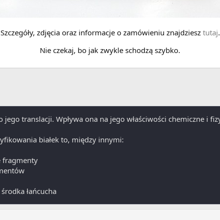
Szczegóły, zdjęcia oraz informacje o zamówieniu znajdziesz
tutaj
.
Nie czekaj, bo jak zwykle schodzą szybko.
 jego translacji. Wpływa ona na jego właściwości chemiczne i fiz
ikowania białek to, między innymi:
e fragmenty
gmentów
 środka łańcucha
nie grupy acetylowej, metylowej i formylowej