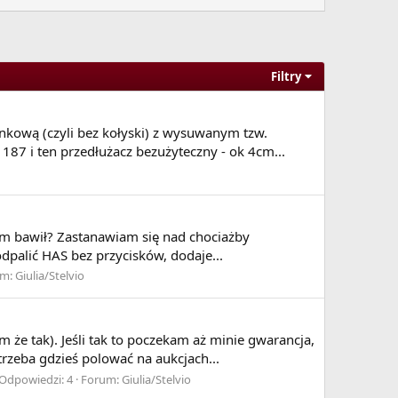
Filtry
unkową (czyli bez kołyski) z wysuwanym tzw.
187 i ten przedłużacz bezużyteczny - ok 4cm...
ciwości
aminokwasową cysteiny.
ym bawił? Zastanawiam się nad chociażby
dpalić HAS bez przycisków, dodaje...
um:
Giulia/Stelvio
m że tak). Jeśli tak to poczekam aż minie gwarancja,
rzeba gdzieś polować na aukcjach...
Odpowiedzi: 4
Forum:
Giulia/Stelvio