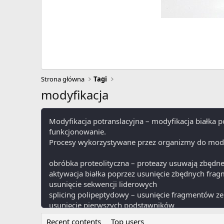
Strona główna
Tagi
modyfikacja
Modyfikacja potranslacyjna – modyfikacja białka po
funkcjonowanie.
Procesy wykorzystywane przez organizmy do modyf
obróbka proteolityczna – proteazy usuwają zbędn
aktywacja białka poprzez usunięcie zbędnych fra
usunięcie sekwencji liderowych
splicing polipeptydowy – usunięcie fragmentów ze
usunięcie pierwszych podstawników
N-acetylacja, N-metylacja, N-formylacja – dołącze
Recent contents
Top users