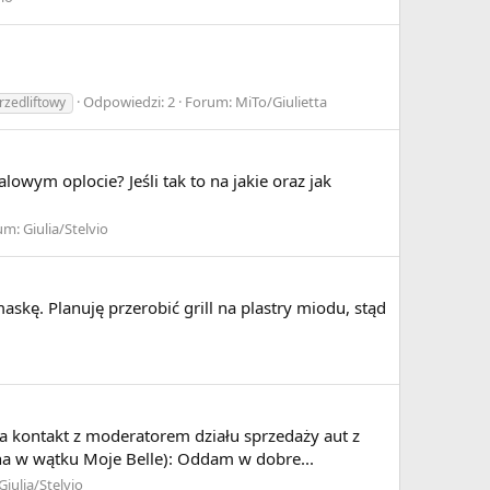
Odpowiedzi: 2
Forum:
MiTo/Giulietta
rzedliftowy
wym oplocie? Jeśli tak to na jakie oraz jak
um:
Giulia/Stelvio
skę. Planuję przerobić grill na plastry miodu, stąd
a kontakt z moderatorem działu sprzedaży aut z
ona w wątku Moje Belle): Oddam w dobre...
Giulia/Stelvio