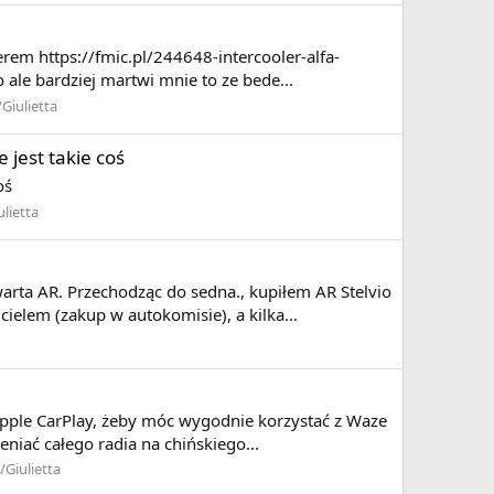
rem https://fmic.pl/244648-intercooler-alfa-
 ale bardziej martwi mnie to ze bede...
Giulietta
jest takie coś
oś
lietta
arta AR. Przechodząc do sedna., kupiłem AR Stelvio
ielem (zakup w autokomisie), a kilka...
Apple CarPlay, żeby móc wygodnie korzystać z Waze
niać całego radia na chińskiego...
/Giulietta