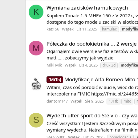
Wymiana zacisków hamulcowych
K
Kupiłem Tonale 1.5 MHEV 160 z V 2022r., w
dostępne do tego modelu zaciski wielotło
kaz156
Wątek
Lis 11, 2025
hamulec
modyfik
Półeczka do podłokietnika ... 2 wersje
M
Ogarnąłem dwie wersje w fazie testów wkła
matt ..... zobaczymy jak wyjdzie
Miki Mik
Wątek
Lis 4, 2025
druk 3d
modyfika
Modyfikacje Alfa Romeo Mito 
[MiTo]
Witam, czas coś porobić w aucie, więc do rz
intercooler na FIMIC https://fmic.pl/24465
dantom147
Wątek
Sie 9, 2025
1.4 tb
mito
Wydech ulter sport do Stelvio - czy wa
S
Cześć wszystkim! Jestem Szczęśliwym posi
wymiany wydechu. Natrafiałem na filmik n
Stelvio300
Wątek
Lut 25, 2025
homologacja