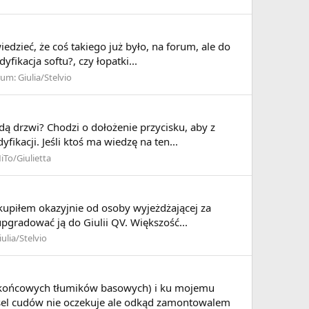
edzieć, że coś takiego już było, na forum, ale do
ikacja softu?, czy łopatki...
rum:
Giulia/Stelvio
ą drzwi? Chodzi o dołożenie przycisku, aby z
ikacji. Jeśli ktoś ma wiedzę na ten...
iTo/Giulietta
akupiłem okazyjnie od osoby wyjeżdżającej za
pgradować ją do Giulii QV. Większość...
iulia/Stelvio
 końcowych tłumików basowych) i ku mojemu
sel cudów nie oczekuje ale odkąd zamontowalem