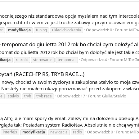
 mocniejszego niz standardowa opcja myslalem nad tym intercoole
a2-jrspec-n.html i wiem ze jest troche zabawy z przymocowaniem go
Odpowiedzi: 0
Forum:
MiTo/
er
modyfikacja
tuning
układ chłodzenia
tempomat do giulietta 2012rok bo chciał bym dołożyć ale 
mat do giulietta 2012rok bo chciał bym dołożyć ale jest takie c
Odpowiedzi: 4
Forum:
MiTo/Giu
ikacja
retrofit
sterowanie
tempomat
 pytań (RACECHIP RS, TRYB RACE...)
nowy, chociaż w swoim życiorysie zakupiona Stelvio to moja czw
 Niestety nie miałem okazji porozmawiać przed zakupem z właścic
Odpowiedzi: 17
Forum:
Giulia/Stelvio
ce
stelvio
tryb
tryb race
 Alfę, ale mam spory dylemat. Zależy mi na dołożeniu obsługi 
ygląda tak: Posiadam system RadioNav. Absolutnie nie chcę wymie
Odpowiedzi: 0
Forum:
MiTo
interfejs
modyfikacja
nawigacja
radio