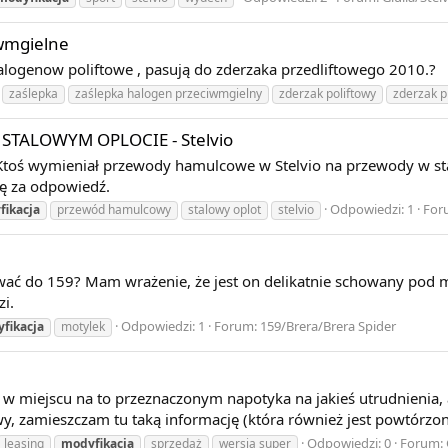
wmgielne
halogenow poliftowe , pasują do zderzaka przedliftowego 2010.?
zaślepka
zaślepka halogen przeciwmgielny
zderzak poliftowy
zderzak p
ALOWYM OPLOCIE - Stelvio
toś wymieniał przewody hamulcowe w Stelvio na przewody w stalo
ę za odpowiedź.
Odpowiedzi: 1
For
fikacja
przewód hamulcowy
stalowy oplot
stelvio
ować do 159? Mam wrażenie, że jest on delikatnie schowany pod ma
i.
Odpowiedzi: 1
Forum:
159/Brera/Brera Spider
fikacja
motylek
w miejscu na to przeznaczonym napotyka na jakieś utrudnienia, 
wy, zamieszczam tu taką informację (która również jest powtórz
Odpowiedzi: 0
Forum:
leasing
modyfikacja
sprzedaż
wersja super