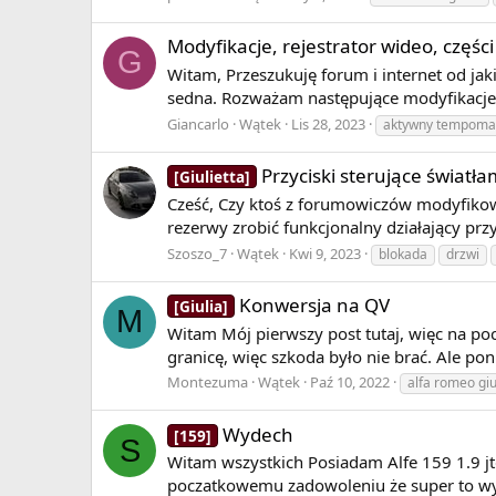
Modyfikacje, rejestrator wideo, częśc
G
Witam, Przeszukuję forum i internet od jak
sedna. Rozważam następujące modyfikacje sw
Giancarlo
Wątek
Lis 28, 2023
aktywny tempoma
Przyciski sterujące światł
[Giulietta]
Cześć, Czy ktoś z forumowiczów modyfikowa
rezerwy zrobić funkcjonalny działający przy
Szoszo_7
Wątek
Kwi 9, 2023
blokada
drzwi
Konwersja na QV
[Giulia]
M
Witam Mój pierwszy post tutaj, więc na poc
granicę, więc szkoda było nie brać. Ale po
Montezuma
Wątek
Paź 10, 2022
alfa romeo giu
Wydech
[159]
S
Witam wszystkich Posiadam Alfe 159 1.9
poczatkowemu zadowoleniu że super to wy