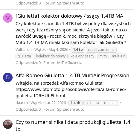
Odpowiedzi: 0
Forum:
Sprzedam auto
.
[Giulietta] kolektor dolotowy / ssący 1.4TB MA
V
Czy kolektor ssący dla 1.4TB był wspólny dla wszystkich
wersji czy też różniły się od siebie. A jeżeli tak to na co
{\displaystyle \sum _{n=1}^{m}n(-1)^{n-1}.}
zwrócić uwagę - rocznik, moc, skrzynia biegów ? Czy
Mito 1.4 TB MA miała taki sam kolektor jak Giulietta ?
Valhallen
Wątek
Maj 4, 2026
1.4
tb
część zamienna
Szereg ten jest rozbieżny, tzn. nie istnieje granica ciągu
giulietta
kolektor dolotowy
kolektor ssący
mito
multiair
jego sum częściowych, tj. nie istnieje granica ciągu
Odpowiedzi: 0
Forum:
MiTo/Giulietta
Alfa Romeo Giulietta 1.4 TB MultiAir Progression
D
Witajcie, na sprzedaż Alfa Romeo Giulietta:
1
https://www.otomoto.pl/osobowe/oferta/alfa-romeo-
−
giulietta-ID6HUbFf.html
2
da.dira
Wątek
Lut 22, 2026
1.4
tb
giulietta
multiair
+
Odpowiedzi: 0
Forum:
Sprzedam auto
3
−
Czy to numer silnika i data produkcji giulietta 1.4
4
tb
+