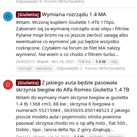
Odpowiedzi: 9
Forum:
MiTo/Giulietta
4
Wymiana rozrządu 1.4 MA
[Giulietta]
n
G
Witam. Wczoraj kupiłem Giuliette 1.4Tb 170ps.
Zabieram się za wymianę rozrządu oraz oleju i filtrów.
+
Pytanie moje brzmi na co jeszcze zwrócić uwagę albo
…
ewentualnie co wymienić jak już będzie wszystko
rozkręcone. Czytałem na forum ze filet MA należy
wymienić. Nie wiem o co chodzi z filtrem turbo...
{\displaystyle 1-2^{n}+3^{n}-4^{n}+\ldots }
GONZO15
Wątek
Wrz 16, 2021
1.4
ma
1.4
tb
olej
Odpowiedzi: 2
Forum:
MiTo/Giulietta
rozrząd
wymiana
dla dowolnego
Z jakiego auta będzie pasowała
[Giulietta]
D
skrzynia biegów do Alfa Romeo Giulietta 1.4 TB
Witam do wymiany mam skrzynie biegów w giulietta
n
1.4 tb 1368 cm3, 88 kw , skrzynia 6 biegowa o
.
numerach 55215984 , 0635635.050148523 Z jakiego
jeszcze modelu auta i pojemności silnika powinna
pasować skrzynia chodzi mi o np alfę mito , fiat 500 ,
{\displaystyle n.}
Doblo , tipo , lancia delta ltp. Z góry dziękuję...
Dm1111
Wątek
Lip 24, 2021
1.4
tb
giulietta
skrzynia