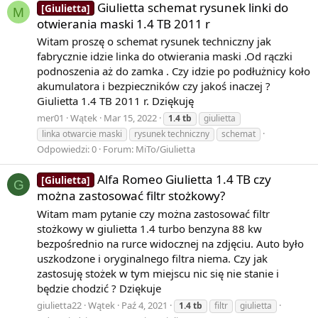
Giulietta schemat rysunek linki do
[Giulietta]
Euler omawiał je jako specjalne przypadki
M
otwierania maski 1.4 TB 2011 r
Witam proszę o schemat rysunek techniczny jak
fabrycznie idzie linka do otwierania maski .Od rączki
1
podnoszenia aż do zamka . Czy idzie po podłużnicy koło
−
akumulatora i bezpieczników czy jakoś inaczej ?
Giulietta 1.4 TB 2011 r. Dziękuję
2
mer01
Wątek
Mar 15, 2022
1.4
tb
giulietta
linka otwarcie maski
rysunek techniczny
schemat
n
Odpowiedzi: 0
Forum:
MiTo/Giulietta
Alfa Romeo Giulietta 1.4 TB czy
[Giulietta]
G
+
można zastosować filtr stożkowy?
Witam mam pytanie czy można zastosować filtr
3
stożkowy w giulietta 1.4 turbo benzyna 88 kw
bezpośrednio na rurce widocznej na zdjęciu. Auto było
n
uszkodzone i oryginalnego filtra niema. Czy jak
zastosuję stożek w tym miejscu nic się nie stanie i
będzie chodzić ? Dziękuje
−
giulietta22
Wątek
Paź 4, 2021
1.4
tb
filtr
giulietta