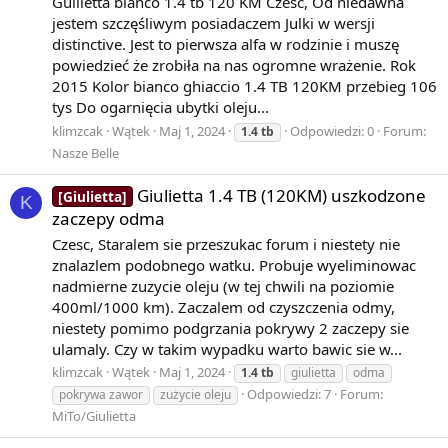
Guilietta bianco 1.4 tb 120 KM Cześć, Od niedawna
jestem szczęśliwym posiadaczem Julki w wersji
1
distinctive. Jest to pierwsza alfa w rodzinie i muszę
−
powiedzieć że zrobiła na nas ogromne wrażenie. Rok
2
2015 Kolor bianco ghiaccio 1.4 TB 120KM przebieg 106
+
tys Do ogarnięcia ubytki oleju...
3
klimzcak
Wątek
Maj 1, 2024
Odpowiedzi: 0
Forum:
1.4
tb
−
Nasze Belle
4
+
Giulietta 1.4 TB (120KM) uszkodzone
[Giulietta]
K
…
zaczepy odma
Czesc, Staralem sie przeszukac forum i niestety nie
znalazlem podobnego watku. Probuje wyeliminowac
{\displaystyle 1-2+3-4+\ldots }
nadmierne zuzycie oleju (w tej chwili na poziomie
400ml/1000 km). Zaczalem od czyszczenia odmy,
„sumę”
niestety pomimo podgrzania pokrywy 2 zaczepy sie
ulamaly. Czy w takim wypadku warto bawic sie w...
klimzcak
Wątek
Maj 1, 2024
1.4
tb
giulietta
odma
Odpowiedzi: 7
Forum:
pokrywa zawor
zużycie oleju
MiTo/Giulietta