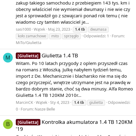
4
zakup takiego samochodu z przebiegiem 143 tys. km i
+
obecny właściciel nie wymieniał dwumasy i nie wie czy
…
jest a sprowadził go z szwajcarii ponad rok temu ( nie
wiadomo czy tamten własciciel je...
sasi1000
Wątek
Maj 23, 2023
1.4
tb
dwumasa
{\displaystyle 1-2+3-4+\ldots }
Odpowiedzi: 1
Forum:
koło zamachowe
mito
sprzęgło
MiTo/Giulietta
tak, że szereg jest przykładem wymagającym metody
nieco silniejszej, takiej jak sumowalność metodą Abela.
Giulietta 1.4 TB
[Giulietta]
M
Szereg
Witam. Po 10 latach przygody z oplem przyszedł czas
na romans z Włoszką. Julkę nabyłem tydzień temu,
import z De. Mechanicznie i blacharsko nie ma się do
czego przyczepić, wnętrze utrzymane jest na prawdę w
1
bardzo dobrym stanie, choć są dwa minusy. Alfa Romeo
−
Giulietta 1.4 TB 120KM 2010r...
2
MarcinCK
Wątek
Sty 4, 2023
Odpowiedzi:
1.4
tb
giulietta
+
0
Forum:
Nasze Belle
3
−
Kontrolka akumulatora 1.4 TB 120KM
[Giulietta]
4
B
'19
+