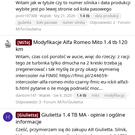
Witam jak w tytule czy to numer silnika i data produkcji
…
wybite jest po lewej stronie od koła pasowego
piotr197308
Wątek
Sty 21, 2026
1.4
tb
data produkcji
Odpowiedzi: 2
Forum:
giulietta
koło pasowe
numer silnika
{\displaystyle 1-2+3-4+\ldots }
MiTo/Giulietta
Modyfikacje Alfa Romeo Mito 1.4 tb 120
[MiTo]
Mimo to, w połowie XVIII wieku Leonhard Euler napisał
km
równanie, które sam nazwał paradoksalnym:
Witam, czas coś porobić w aucie, więc do rzeczy: z racji
tego że turbinka tylko dmucha na 2 kreski trzeba ją
zregenerować i tak myślę że przy okazji wymienię
intercooler na FIMIC https://fmic.pl/244659-
1
intercooler-alfa-romeo-mito-czarny-fmic-eu-ickit-alfa3-
−
b.html pytanie o ile mogę podnieść moc...
2
dantom147
Wątek
Sie 9, 2025
1.4
tb
mito
modyfikacja
+
Odpowiedzi: 3
Forum:
MiTo/Giulietta
3
−
Giulietta 1.4 TB MA - opinie i ogólne
[Giulietta]
H
4
informacje
+
Cześć, przymierzam się do zakupu AR Giulietta. Silnik,
…