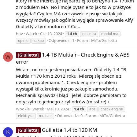
który mnie interesuje najbardziej to benzyna 1.4 170km
=
z modułem MA. No i moje pytanie to jak to w praktyce
wygląda? Czy ten MA rzeczywiście psuje się tak jak
wszyscy mówią? Jak ogólnie wygląda sprawowanie Alfy
1
Giulietty z tym motorem? Co...
4
hov
Wątek
Cze 13, 2024
1.4
tb
giulietta
moduł ma
Odpowiedzi: 1
Forum:
MiTo/Giulietta
opinie
zakup
.
1.4 TB Multiair - Check Engine & ABS
[Giulietta]
W
error
{\displaystyle 1-2+3-4+\ldots ={\frac {1}{4}}.}
Witam, od roku jestem posiadaczem Giulietty 1.4 TB
Multiair 170 km z 2012 roku. Mierzę się obecnie z
dwoma problemami: 1. Check engine - problem
Ścisłe objaśnienie tego równania pojawiło się jednak
wystąpił kilkukrotnie już po zakupie samochodu.
znacznie później. Dopiero po 1890 roku Ernesto Cesàro,
Mechanik sprawdził błąd i jeżeli dobrze pamiętam to
Émile Borel i inni badali ściśle określone metody
dotyczyło to jednego z cylindrów (missfire) i...
przypisywania uogólnionych sum szeregom rozbieżnym
Wookie
Wątek
Maj 10, 2024
1.4
tb
abs
check engine
– w tym obejmujące nowe interpretacje prób Eulera.
Odpowiedzi: 0
Forum:
MiTo/Giulietta
elektryka
multiair
Mimo wszystko wiele tych metod łatwo przypisuje
szeregowi
Guilietta 1.4 tb 120 KM
[Giulietta]
K