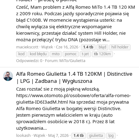
Cześć, Mam problem z Alfą Romeo MiTo 1.4 TB 120 KM
∑
z 2009 roku. Podczas jazdy sporadycznie pojawia się
błąd C100B. W momencie wystąpienia usterki: na
n
chwilę wyłącza się elektryczne wspomaganie
=
kierownicy, przestaje działać system Hill Holder, nie
1
można przełączyć trybu DNA (pozostaje w...
maciekscott
Wątek
Cze 16, 2026
1.4
tb
błąd
hill holder
kod
kod błędu
mito
pomoc
t-jet
tb
120km
m
Odpowiedzi: 0
Forum:
MiTo/Giulietta
Alfa Romeo Giulietta 1.4 TB 120KM | Distinctive
n
| LPG | Zadbana | Wygłuszona
(
−
Czas rozstać sie z moją piękną włoszką.
1
https://www.otomoto.pl/osobowe/oferta/alfa-romeo-
giulietta-ID6I3adM.html Na sprzedaż moja prywatna
)
Alfa Romeo Giulietta w bogatej wersji Distinctive.
Jestem pierwszym właścicielem w kraju (auto
n
sprowadziłem osobiście w 2018 r.). Przez 8 lat
−
użytkowania...
1
lookash
Wątek
Maj 7, 2026
1.4
tb
giulietta
lpg