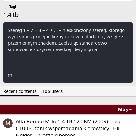
Tagi
1.4 tb
Szereg 1 – 2 + 3 – 4 + ... – nieskończony szereg, którego
wyrazami są kolejne liczby całkowite dodatnie, wzięte z
przemiennym znakiem. Zapisując standardowo
sumowanie z użyciem wielkiej litery sigma
m
Recent contents
Top users
{\displaystyle m}
-tą sumę częściową tego szeregu wyrazić wzorem:
Filtry
Alfa Romeo MiTo 1.4 TB 120 KM (2009) – błąd
C100B, zanik wspomagania kierownicy i Hill
Holder – proszę o pomoc