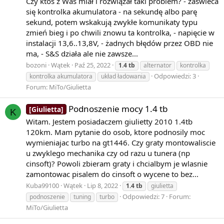
…
Czy ktoś z Was miał i rozwiązał taki problem? - zaświeca
się kontrolka akumulatora - na sekundę albo parę
sekund, potem wskakują zwykłe komunikaty typu
{\displaystyle 1-2+3-4+\ldots }
zmień bieg i po chwili znowu ta kontrolka, - napięcie w
instalacji 13,6..13,8V, - żadnych błędów przez OBD nie
jest blisko związany z szeregiem Grandiego
ma, - S&S działa ale nie zawsze...
bozoni
Wątek
Paź 25, 2022
1.4
tb
alternator
kontrolka
Odpowiedzi: 3
kontrolka akumulatora
układ ładowania
Forum:
MiTo/Giulietta
1
−
Podnoszenie mocy 1.4 tb
[Giulietta]
K
1
Witam. Jestem posiadaczem giulietty 2010 1.4tb
+
120km. Mam pytanie do osob, ktore podnosily moc
1
wymieniajac turbo na gt1446. Czy graty montowaliscie
−
u zwyklego mechanika czy od razu u tunera (np
1
cinsoft)? Powoli zbieram graty i chcialbym je wlasnie
+
zamontowac pisalem do cinsoft o wycene to bez...
…
Kuba99100
Wątek
Lip 8, 2022
1.4
tb
giulietta
Odpowiedzi: 7
Forum:
podnoszenie
tuning
turbo
MiTo/Giulietta
{\displaystyle 1-1+1-1+\ldots }