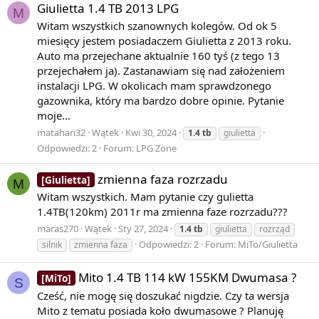
Giulietta 1.4 TB 2013 LPG
1
M
4
Witam wszystkich szanownych kolegów. Od ok 5
miesięcy jestem posiadaczem Giulietta z 2013 roku.
Auto ma przejechane aktualnie 160 tyś (z tego 13
przejechałem ja). Zastanawiam się nad założeniem
.
instalacji LPG. W okolicach mam sprawdzonego
gazownika, który ma bardzo dobre opinie. Pytanie
moje...
{\displaystyle {\tfrac {1}{4}}.}
matahari32
Wątek
Kwi 30, 2024
1.4
tb
giulietta
Odpowiedzi: 2
Forum:
LPG Zone
Sumowalność metodą Cesàro jest jedną z kilku metod,
które nie definiują sumy dla szeregu
zmienna faza rozrzadu
[Giulietta]
M
Witam wszystkich. Mam pytanie czy gulietta
1.4TB(120km) 2011r ma zmienna faze rozrzadu???
maras270
Wątek
Sty 27, 2024
1.4
tb
giulietta
rozrząd
1
Odpowiedzi: 2
Forum:
MiTo/Giulietta
silnik
zmienna faza
−
2
Mito 1.4 TB 114 kW 155KM Dwumasa ?
[MiTo]
+
S
3
Cześć, nie mogę się doszukać nigdzie. Czy ta wersja
−
Mito z tematu posiada koło dwumasowe ? Planuję