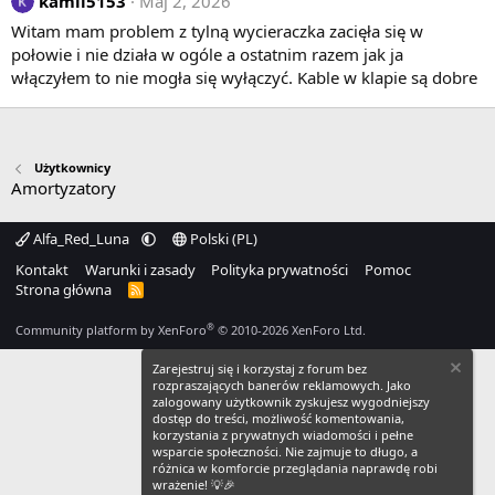
kamil5153
Maj 2, 2026
Witam mam problem z tylną wycieraczka zacięła się w
połowie i nie działa w ogóle a ostatnim razem jak ja
włączyłem to nie mogła się wyłączyć. Kable w klapie są dobre
Użytkownicy
Amortyzatory
Alfa_Red_Luna
Polski (PL)
Kontakt
Warunki i zasady
Polityka prywatności
Pomoc
Strona główna
R
S
S
®
Community platform by XenForo
© 2010-2026 XenForo Ltd.
Zarejestruj się i korzystaj z forum bez
rozpraszających banerów reklamowych. Jako
zalogowany użytkownik zyskujesz wygodniejszy
dostęp do treści, możliwość komentowania,
korzystania z prywatnych wiadomości i pełne
wsparcie społeczności. Nie zajmuje to długo, a
różnica w komforcie przeglądania naprawdę robi
wrażenie! 💡🎉