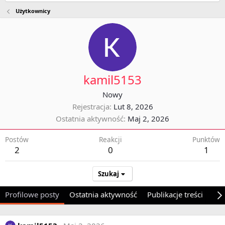
Użytkownicy
kamil5153
Nowy
Rejestracja
Lut 8, 2026
Ostatnia aktywność
Maj 2, 2026
Postów
Reakcji
Punktów
2
0
1
Szukaj
Profilowe posty
Ostatnia aktywność
Publikacje treści
O 