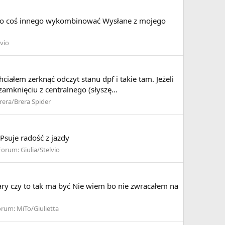
albo coś innego wykombinować Wysłane z mojego
lvio
iałem zerknąć odczyt stanu dpf i takie tam. Jeżeli
mknięciu z centralnego (słyszę...
rera/Brera Spider
Psuje radość z jazdy
Forum:
Giulia/Stelvio
ary czy to tak ma być Nie wiem bo nie zwracałem na
orum:
MiTo/Giulietta