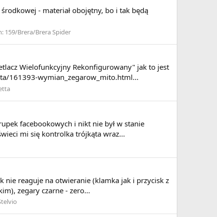
środkowej - materiał obojętny, bo i tak będą
m:
159/Brera/Brera Spider
tlacz Wielofunkcyjny Rekonfigurowany" jak to jest
ietta/161393-wymian_zegarow_mito.html...
etta
rupek facebookowych i nikt nie był w stanie
ieci mi się kontrolka trójkąta wraz...
nie reaguje na otwieranie (klamka jak i przycisk z
m), zegary czarne - zero...
Stelvio