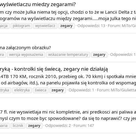
 wyświetlaczu miedzy zegarami?
am czy może Julka niema tej opcji, chodzi o to że w Lancii Delta 
gramów na wyświetlaczu między zegarami.....moja Julka tego nie 
Odpowiedzi: 13
Forum:
MiTo/Gi
gacja
piktogram
wyswietlacz
zegary
 na załączonym obrazku?
Odpowiedzi: 1
ura
wersja wyposażenia
wskazanie temperatury
zegary
yką - kontrolki się świecą, zegary nie działają
.4TB 170 KM, rocznik 2010, przebieg ok. 70 kkm) i spotkała mnie 
e od airbagów, itd.), na panelu pojawiła się kontrolka od wspomaga
Odpowiedzi: 1
Forum:
MiTo/Giuliett
ktryka
elektryka
świeca
zegary
fl. nie wyswietlaja mi nic kompletnie, ani predkosci ani paliwa 
omysl czym to moze byc spowodowane? da się to naprawić? czy j
Odpowiedzi: 2
Forum:
147
aria
licznik
zegary