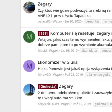
Zegary
Czy ktoś wie gdzie podważyć ta srebrną r
ANE-LX1 przy użyciu Tapatalka
palacz82
Wątek
Sie 20, 2020
demontaż
ramk
Komputer się resetuje, zegary 
[159]
M
Witajcie, jakiś czas temu wymieniłem aku, 
dobrze pamiętam to po wymianie akumulator
Masid
Wątek
Lis 16, 2019
akumulator
centra
Ekonomizer w Giulia
M
Hejka Panowie jest jakaś opcja wyłączenia
MirekGD
Wątek
Paź 23, 2019
alfa romeo giulia
Zegary
[Giulietta]
2 dni temu odebrałem giuliette i zauważył
to uwagi auto ma 550 km
Krzysiek14089
Wątek
Paź 12, 2019
giulietta
o