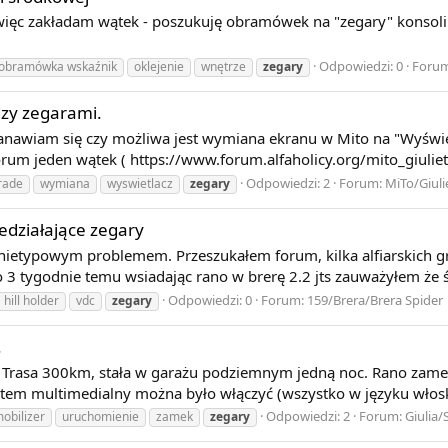
 więc zakładam wątek - poszukuję obramówek na "zegary" konsoli 
Odpowiedzi: 0
Foru
obramówka wskaźnik
oklejenie
wnętrze
zegary
zy zegarami.
tanawiam się czy możliwa jest wymiana ekranu w Mito na "Wyświe
forum jeden wątek ( https://www.forum.alfaholicy.org/mito_giul
Odpowiedzi: 2
Forum:
MiTo/Giuli
rade
wymiana
wyswietlacz
zegary
iedziałające zegary
ść nietypowym problemem. Przeszukałem forum, kilka alfiarskich g
o 3 tygodnie temu wsiadając rano w brerę 2.2 jts zauważyłem że św
Odpowiedzi: 0
Forum:
159/Brera/Brera Spider
hill holder
vdc
zegary
.
. Trasa 300km, stała w garażu podziemnym jedną noc. Rano zamek 
ystem multimedialny można było włączyć (wszystko w języku włoski
Odpowiedzi: 2
Forum:
Giulia/
obilizer
uruchomienie
zamek
zegary