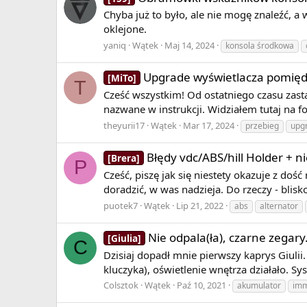
Chyba już to było, ale nie mogę znaleźć, a
oklejone.
yaniq
Wątek
Maj 14, 2024
konsola środkowa
Upgrade wyświetlacza pomięd
[MiTo]
T
Cześć wszystkim! Od ostatniego czasu zas
nazwane w instrukcji. Widziałem tutaj na 
theyurii17
Wątek
Mar 17, 2024
przebieg
upg
Błędy vdc/ABS/hill Holder + n
[Brera]
P
Cześć, piszę jak się niestety okazuje z do
doradzić, w was nadzieja. Do rzeczy - blisk
puotek7
Wątek
Lip 21, 2022
abs
alternator
Nie odpala(ła), czarne zegary
[Giulia]
C
Dzisiaj dopadł mnie pierwszy kaprys Giulii
kluczyka), oświetlenie wnętrza działało. S
Colsztok
Wątek
Paź 10, 2021
akumulator
imm