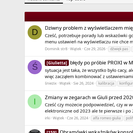
kilku dni).
View More On Wikipedia.org
Dziwny problem z wyświetlaczem mi
D
Cześć, potrzebuje porady lub wskazówki gd
menu ustawień na wyświetlaczu nie chce mi 
Dominik str8
Wątek
Cze 29, 2026
dźwięk pas
błędy po próbie PROXI w M
[Giulietta]
Ś
sytuacja jest taka, że wszystko było cacy,
więc zacząłem kombinować z ustawieniami na
śnieżix
Wątek
Sie 26, 2024
kalibracja
konfigu
Zmiany w zegarach w Giuli przed 2020 
I
Cześć czy możecie podpowiedzieć, czy w wer
elektroniczne od 2023 ale te pierwsze i po 
irki
Wątek
Cze 26, 2024
alfa romeo giulia
polif
Obramówki wskaźników konsol
[159]