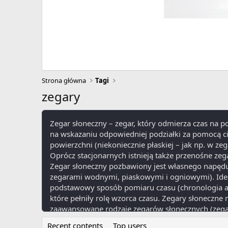
Strona główna
Tagi
zegary
Zegar słoneczny – zegar, który odmierza czas na p
na wskazaniu odpowiedniej podziałki za pomocą c
powierzchni (niekoniecznie płaskiej – jak np. w ze
Oprócz stacjonarnych istnieją także przenośne zeg
Zegar słoneczny pozbawiony jest własnego napędu,
zegarami wodnymi, piaskowymi i ogniowymi). Idea 
podstawowy sposób pomiaru czasu (chronologia as
które pełniły rolę wzorca czasu. Zegary słoneczn
zaawansowane rodzaje zegarów słonecznych (zega
podziałki, służącej do pomiaru pory dnia (godziny
Recent contents
Top users