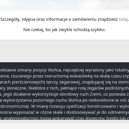
Szczegóły, zdjęcia oraz informacje o zamówieniu znajdziesz
tutaj
.
Nie czekaj, bo jak zwykle schodzą szybko.
odstawie zmiany pozycji Słońca, najczęściej wyrażony jako lokaln
ienia, rzucanego przez nieruchomą wskazówkę na skalę czasu (np
garach pierścieniowych) tarczy zegarowej, znajdującej się na ziem
ary słoneczne. Niektóre z nich, pełniące rolę zegarów podróżnych
 jego działanie wykorzystuje obrotowy ruch Ziemi, co pozwala z
wykorzystania pozornego ruchu Słońca po nieboskłonie w roli z
tronomiczna). W miarę rozwoju cywilizacji konstruowano i wyk
e można wyposażać w różne skale i dostosowywać je do odmiennyc
r analemmatyczny) mogą wskazywać czas słoneczny średni lub n
, kwadranse, minuty), umieszcza się skalę kalendarzową, która um