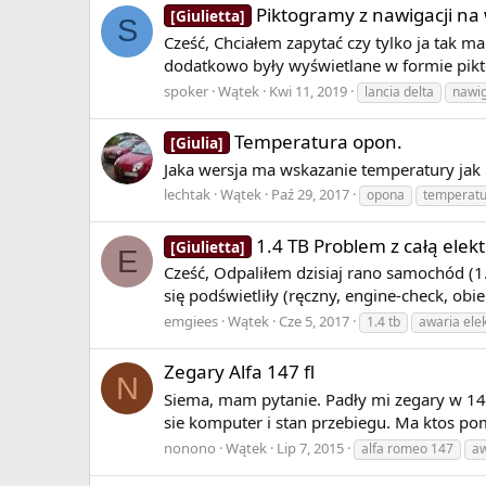
Piktogramy z nawigacji na
[Giulietta]
S
Cześć, Chciałem zapytać czy tylko ja tak m
dodatkowo były wyświetlane w formie pikto
spoker
Wątek
Kwi 11, 2019
lancia delta
nawi
Temperatura opon.
[Giulia]
Jaka wersja ma wskazanie temperatury jak
lechtak
Wątek
Paź 29, 2017
opona
temperat
1.4 TB Problem z całą elektr
[Giulietta]
E
Cześć, Odpaliłem dzisiaj rano samochód (1
się podświetliły (ręczny, engine-check, obi
emgiees
Wątek
Cze 5, 2017
1.4 tb
awaria ele
Zegary Alfa 147 fl
N
Siema, mam pytanie. Padły mi zegary w 147 
sie komputer i stan przebiegu. Ma ktos p
nonono
Wątek
Lip 7, 2015
alfa romeo 147
aw