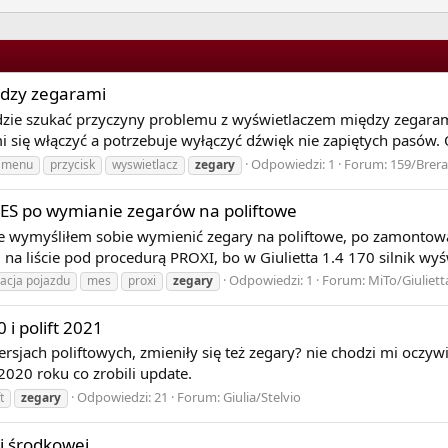
ędzy zegarami
zie szukać przyczyny problemu z wyświetlaczem między zegarami 
się włączyć a potrzebuje wyłączyć dźwięk nie zapiętych pasów. O
Odpowiedzi: 1
Forum:
159/Brera
menu
przycisk
wyswietlacz
zegary
ES po wymianie zegarów na poliftowe
 ale wymyśliłem sobie wymienić zegary na poliftowe, po zamontow
 liście pod procedurą PROXI, bo w Giulietta 1.4 170 silnik wyśw
Odpowiedzi: 1
Forum:
MiTo/Giuliett
racja pojazdu
mes
proxi
zegary
i polift 2021
sjach poliftowych, zmieniły się też zegary? nie chodzi mi oczywiś
2020 roku co zrobili update.
Odpowiedzi: 21
Forum:
Giulia/Stelvio
t
zegary
i środkowej