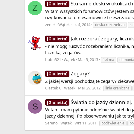
Stukanie deski w okolicac
[Giulietta]
Z
Witam wszystkich forumowiczów Jestem szc
użytkowania to niesamowicie trzeszcząco st
zenek
Wątek
Lis 4, 2014
deska rozdzielcza
sc
Jak rozebrać zegary, liczni
[Giulietta]
- nie mogę ruszyć z rozebraniem licznika, n
licznika, zegarów.
bubu321
Wątek
Mar 3, 2013
1.4 ma
demonta
Zegary?
[Giulietta]
Z jakiej wersji pochodzą te zegary? ciekawe
Ciastek C
Wątek
Mar 29, 2012
linia graniczna
Światła do jazdy dzienniej,
[Giulietta]
S
Witam, mam pytanie odnośnie świateł do jaz
jazdy dziennej. Po obserwowaniu jak te tryb
Sereno
Wątek
Wrz 11, 2011
podświetlenie
po