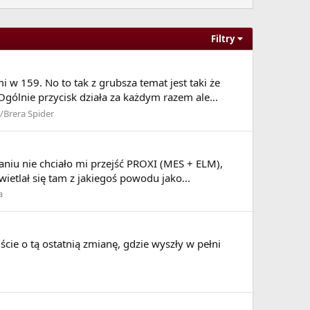
Filtry
w 159. No to tak z grubsza temat jest taki że
gólnie przycisk działa za każdym razem ale...
/Brera Spider
aniu nie chciało mi przejść PROXI (MES + ELM),
ietlał się tam z jakiegoś powodu jako...
a
cie o tą ostatnią zmianę, gdzie wyszły w pełni