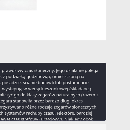
y prawdziwy czas słoneczny. Jego działanie polega
. z podziałką godzinową), umieszczoną na
i, posadzce, ścianie budowli lub postumencie.
, występują w wersji kieszonkowej (składanej).
aliczyć go do klasy zegarów naturalnych (razem z
egara stanowiła przez bardzo długi okres
orzystywano różne rodzaje zegarów słonecznych,
h systemów rachuby czasu. Niektóre, bardziej
awet czas strefowy (urzędowy). Niekiedy obok
ożliwia odczyt daty (zazwyczaj z dokładnością do