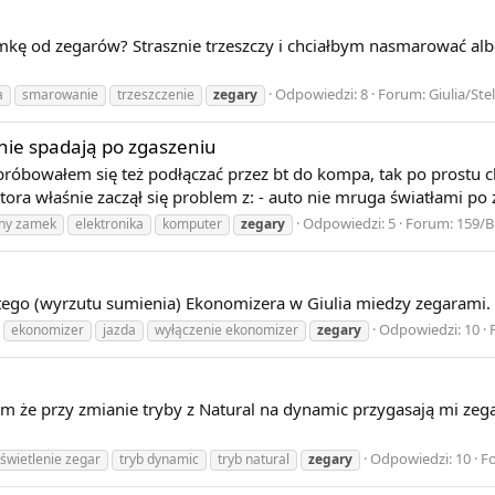
amkę od zegarów? Strasznie trzeszczy i chciałbym nasmarować 
Odpowiedzi: 8
Forum:
Giulia/Ste
a
smarowanie
trzeszczenie
zegary
nie spadają po zgaszeniu
próbowałem się też podłączać przez bt do kompa, tak po prostu chc
a właśnie zaczął się problem z: - auto nie mruga światłami po za
Odpowiedzi: 5
Forum:
159/B
lny zamek
elektronika
komputer
zegary
 tego (wyrzutu sumienia) Ekonomizera w Giulia miedzy zegarami. 
Odpowiedzi: 10
ekonomizer
jazda
wyłączenie ekonomizer
zegary
em że przy zmianie tryby z Natural na dynamic przygasają mi zeg
Odpowiedzi: 10
F
świetlenie zegar
tryb dynamic
tryb natural
zegary