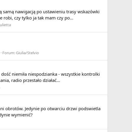
z tą samą nawigacją po ustawieniu trasy wskazówki
robi, czy tylko ja tak mam czy po...
ulietta
Forum:
Giulia/Stelvio
dość niemiła niespodzianka - wszystkie kontrolki
nia, radio przestało działać...
a
ani obrotów. Jedynie po otwarciu drzwi podswietla
edynie wymienić?