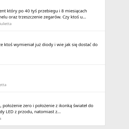
t który po 40 tyś przebiegu i 8 miesiącach
lu oraz trzeszczenie zegarów. Czy ktoś u...
ulietta
e ktoś wymieniał już diody i wie jak się dostać do
etta
 położenie zero i położenie z ikonką świateł do
ody LED z przodu, natomiast z...
a