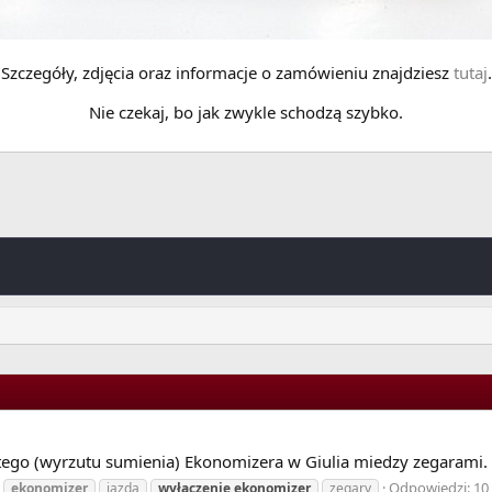
Szczegóły, zdjęcia oraz informacje o zamówieniu znajdziesz
tutaj
.
Nie czekaj, bo jak zwykle schodzą szybko.
 tego (wyrzutu sumienia) Ekonomizera w Giulia miedzy zegarami. 
Odpowiedzi: 10
ekonomizer
jazda
wyłączenie
ekonomizer
zegary