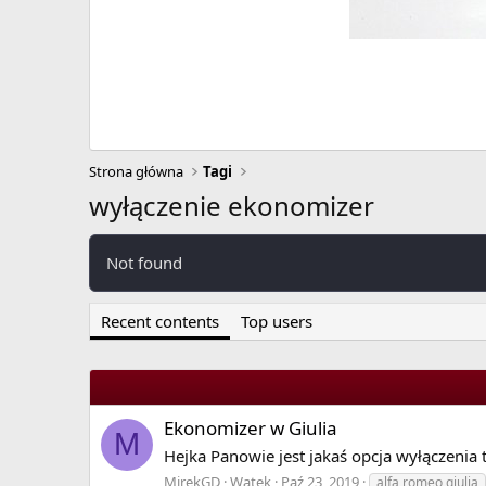
Strona główna
Tagi
wyłączenie ekonomizer
Not found
Recent contents
Top users
Ekonomizer w Giulia
M
Hejka Panowie jest jakaś opcja wyłączenia
MirekGD
Wątek
Paź 23, 2019
alfa romeo giulia