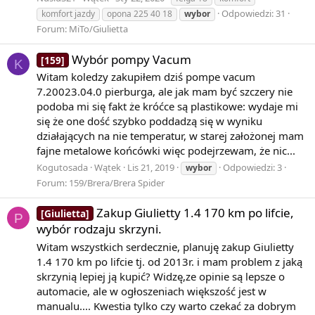
Odpowiedzi: 31
komfort jazdy
opona 225 40 18
wybor
Forum:
MiTo/Giulietta
Wybór pompy Vacum
[159]
K
Witam koledzy zakupiłem dziś pompe vacum
7.20023.04.0 pierburga, ale jak mam być szczery nie
podoba mi się fakt że króćce są plastikowe: wydaje mi
się że one dość szybko poddadzą się w wyniku
działających na nie temperatur, w starej założonej mam
fajne metalowe końcówki więc podejrzewam, że nic...
Kogutosada
Wątek
Lis 21, 2019
Odpowiedzi: 3
wybor
Forum:
159/Brera/Brera Spider
Zakup Giulietty 1.4 170 km po lifcie,
[Giulietta]
P
wybór rodzaju skrzyni.
Witam wszystkich serdecznie, planuję zakup Giulietty
1.4 170 km po lifcie tj. od 2013r. i mam problem z jaką
skrzynią lepiej ją kupić? Widzę,ze opinie są lepsze o
automacie, ale w ogłoszeniach większość jest w
manualu.... Kwestia tylko czy warto czekać za dobrym