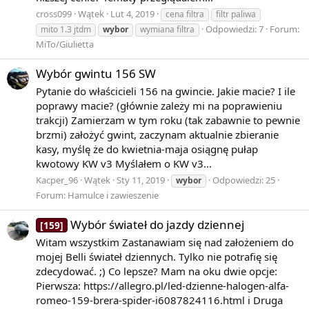
cross099
Wątek
Lut 4, 2019
cena filtra
filtr paliwa
Odpowiedzi: 7
Forum:
mito 1.3 jtdm
wybor
wymiana filtra
MiTo/Giulietta
Wybór gwintu 156 SW
Pytanie do właścicieli 156 na gwincie. Jakie macie? I ile
poprawy macie? (głównie zależy mi na poprawieniu
trakcji) Zamierzam w tym roku (tak zabawnie to pewnie
brzmi) założyć gwint, zaczynam aktualnie zbieranie
kasy, myślę że do kwietnia-maja osiągnę pułap
kwotowy KW v3 Myślałem o KW v3...
Kacper_96
Wątek
Sty 11, 2019
Odpowiedzi: 25
wybor
Forum:
Hamulce i zawieszenie
Wybór świateł do jazdy dziennej
[159]
Witam wszystkim Zastanawiam się nad założeniem do
mojej Belli świateł dziennych. Tylko nie potrafię się
zdecydować. ;) Co lepsze? Mam na oku dwie opcje:
Pierwsza: https://allegro.pl/led-dzienne-halogen-alfa-
romeo-159-brera-spider-i6087824116.html i Druga