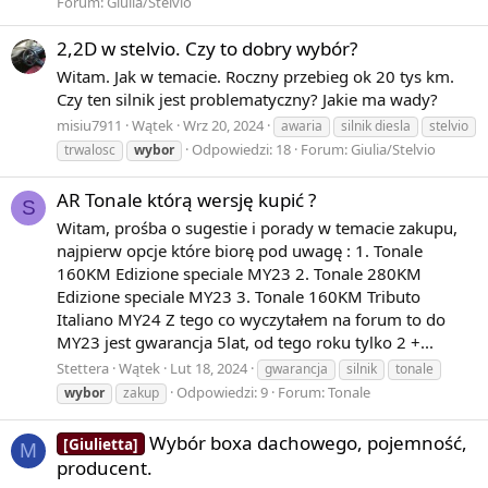
Forum:
Giulia/Stelvio
2,2D w stelvio. Czy to dobry wybór?
Witam. Jak w temacie. Roczny przebieg ok 20 tys km.
Czy ten silnik jest problematyczny? Jakie ma wady?
misiu7911
Wątek
Wrz 20, 2024
awaria
silnik diesla
stelvio
Odpowiedzi: 18
Forum:
Giulia/Stelvio
trwalosc
wybor
AR Tonale którą wersję kupić ?
S
Witam, prośba o sugestie i porady w temacie zakupu,
najpierw opcje które biorę pod uwagę : 1. Tonale
160KM Edizione speciale MY23 2. Tonale 280KM
Edizione speciale MY23 3. Tonale 160KM Tributo
Italiano MY24 Z tego co wyczytałem na forum to do
MY23 jest gwarancja 5lat, od tego roku tylko 2 +...
Stettera
Wątek
Lut 18, 2024
gwarancja
silnik
tonale
Odpowiedzi: 9
Forum:
Tonale
wybor
zakup
Wybór boxa dachowego, pojemność,
[Giulietta]
M
producent.