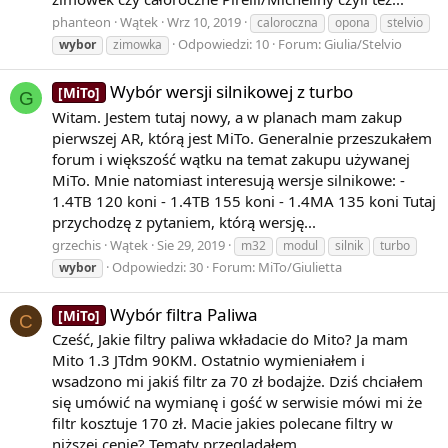
phanteon
Wątek
Wrz 10, 2019
caloroczna
opona
stelvio
Odpowiedzi: 10
Forum:
Giulia/Stelvio
wybor
zimowka
Wybór wersji silnikowej z turbo
[MiTo]
G
Witam. Jestem tutaj nowy, a w planach mam zakup
pierwszej AR, którą jest MiTo. Generalnie przeszukałem
forum i większość wątku na temat zakupu używanej
MiTo. Mnie natomiast interesują wersje silnikowe: -
1.4TB 120 koni - 1.4TB 155 koni - 1.4MA 135 koni Tutaj
przychodzę z pytaniem, którą wersję...
grzechis
Wątek
Sie 29, 2019
m32
modul
silnik
turbo
Odpowiedzi: 30
Forum:
MiTo/Giulietta
wybor
Wybór filtra Paliwa
[MiTo]
C
Cześć, Jakie filtry paliwa wkładacie do Mito? Ja mam
Mito 1.3 JTdm 90KM. Ostatnio wymieniałem i
wsadzono mi jakiś filtr za 70 zł bodajże. Dziś chciałem
się umówić na wymianę i gość w serwisie mówi mi że
filtr kosztuje 170 zł. Macie jakies polecane filtry w
niższej cenie? Tematy przeglądałem...