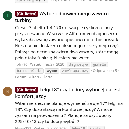
spalanie
wybor
Wybór odpowiedniego zaworu
[Giulietta]
T
turbiny
Cześć. Giulietta 1.4 170km szarpie cyklicznie przy
przyspieszaniu. W serwisie Alfa-romeo diagnostyka
wykazała awarię zaworu upustowego turbosprężarki.
Niestety nie dostałem dokładnego nr seryjnego części.
Patrząc po necie znalazłem dwa zawory, które mogą
pełnić taka funkcję. Niestety nie wiem...
Tofik90
Wątek
Paź 27, 2020
diagnostyka
giulietta
Odpowiedzi: 5
turbosprężarka
wybor
zawór upustowy
Forum:
MiTo/Giulietta
Felgi 18" czy to dory wybór ?Jaki jest
[Giulietta]
N
komfort jazdy
Witam serdecznie planuje wymienić swoje 17" felgi na
18". Czy dużo stracę na komforcie jazdy? A może
zyskam na prowadzeniu ? Planuje założyć opony
225/40/18 czy to dobry wybór ?
Nusiu321
Wątek
Sty 22, 2020
felga 18
komfort