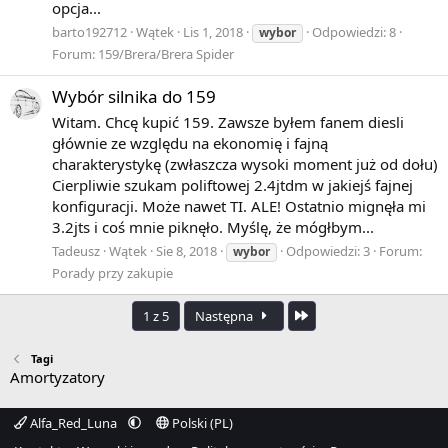
opcja...
barto192712
Wątek
Lis 1, 2018
Odpowiedzi: 8
wybor
Forum:
159/Brera/Brera Spider
Wybór silnika do 159
Witam. Chcę kupić 159. Zawsze byłem fanem diesli
głównie ze względu na ekonomię i fajną
charakterystykę (zwłaszcza wysoki moment już od dołu)
Cierpliwie szukam poliftowej 2.4jtdm w jakiejś fajnej
konfiguracji. Może nawet TI. ALE! Ostatnio mignęła mi
3.2jts i coś mnie piknęło. Myślę, że mógłbym...
Tadeusz
Wątek
Sie 8, 2018
Odpowiedzi: 3
Forum:
wybor
Porady przy zakupie
Ostatnia
1 z 5
Następna
Tagi
Amortyzatory
Alfa_Red_Luna
Polski (PL)