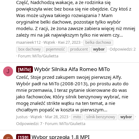
Część, Nadchodzą wakacje, a że rodzinka się
powiększyła wiec bez boxa się nie obejdzie. Czy ktoś z
Was może używa takiego rozwiązania ? Mam
oryginalne belki dachowe, pozostaje tylko wybór
modelu. Z racji, że żona zawsze zabiera więcej niż mniej
zależy mi na jak największym tylko nie wiem czy...
maanieek112
Wątek
Kwi 27, 2023
belka dachowa
Odpowiedzi: 2
box dachowy
pojemność
producent
wybor
Forum:
MiTo/Giulietta
Wybór Silnika Alfa Romeo MiTo
[MiTo]
J
Cześć, Stoje przed zakupem swojej pierwszej Alfy.
Wybór padł na MiTo (2008-2013), po prostu auto do
mnie przemawia, I teraz pytanie skierowane do was
jako fachowców, Który silnik benzynowy wybrać, nie
mogę znaleźć strikte wątku na ten temat, a nie
chciałbym popaść w koszta w pierwszym...
Justus
Wątek
Mar 28, 2023
mito
silnik benzynowy
wybor
Odpowiedzi: 7
Forum:
MiTo/Giulietta
Wybor sprzęgła 1.8 MPI
[159]