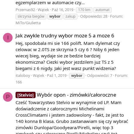
egzemplarzem w automacie czy...
Przemas92
Wątek
Paź 16, 2019
170 km
automat
Odpowiedzi: 28
Forum:
skrzynia biegów
wybor
zakup
MiTo/Giulietta
Jak zwykle trudny wybor moze 5 a moze 6
I
Hej, spodobala mi sie 166 polift. Mam dylemat czy
celowac w 2.0TS ze skrzynia 5 czy 6 ? Niby 6 jeden
wiecej bieg, wydaje sie ze bedzie bardziej
ekonomiczna? Ciezki wybor jezdzilem juz TS z 5
biegami z 6 nigdy. Jaki jest wasz punkt widzenia?
italoboy
Wątek
Paź 1, 2019
Odpowiedzi: 7
Forum:
wybor
166
Wybór opon - zimówki/całoroczne
[Stelvio]
P
Cześć Towarzystwo Stelvio w wynajmie od LP. Mam
doświadczenie z całorocznymi Michelinami
CrossClimatami i jestem zadowolony - fakt, że jest to
140 konna B klasa. Grubo zastanawiam się czy wybrać
zimówki Dunlopa/Goodyeara/Pirelli, więc top 3
zimówek czy całoroczne Pirelli/Micheliny czyli też...