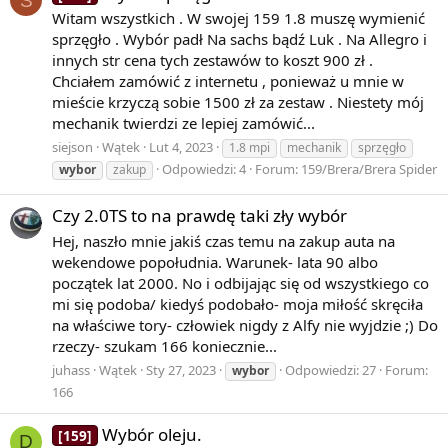
S
Witam wszystkich . W swojej 159 1.8 muszę wymienić
sprzęgło . Wybór padł Na sachs bądź Luk . Na Allegro i
innych str cena tych zestawów to koszt 900 zł .
Chciałem zamówić z internetu , ponieważ u mnie w
mieście krzyczą sobie 1500 zł za zestaw . Niestety mój
mechanik twierdzi ze lepiej zamówić...
siejson
Wątek
Lut 4, 2023
1.8 mpi
mechanik
sprzęgło
Odpowiedzi: 4
Forum:
159/Brera/Brera Spider
wybor
zakup
Czy 2.0TS to na prawdę taki zły wybór
Hej, naszło mnie jakiś czas temu na zakup auta na
wekendowe popołudnia. Warunek- lata 90 albo
początek lat 2000. No i odbijając się od wszystkiego co
mi się podoba/ kiedyś podobało- moja miłość skręciła
na właściwe tory- człowiek nigdy z Alfy nie wyjdzie ;) Do
rzeczy- szukam 166 koniecznie...
juhass
Wątek
Sty 27, 2023
Odpowiedzi: 27
Forum:
wybor
166
Wybór oleju.
[159]
D