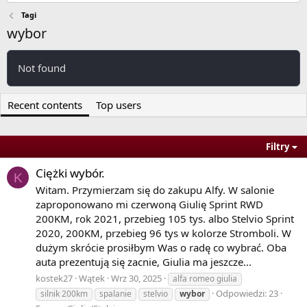
Tagi
wybor
Not found
Recent contents
Top users
Filtry
Ciężki wybór.
K
Witam. Przymierzam się do zakupu Alfy. W salonie
zaproponowano mi czerwoną Giulię Sprint RWD
200KM, rok 2021, przebieg 105 tys. albo Stelvio Sprint
2020, 200KM, przebieg 96 tys w kolorze Stromboli. W
dużym skrócie prosiłbym Was o radę co wybrać. Oba
auta prezentują się zacnie, Giulia ma jeszcze...
kostek27
Wątek
Wrz 30, 2025
alfa romeo giulia
Odpowiedzi: 23
silnik 200km
spalanie
stelvio
wybor