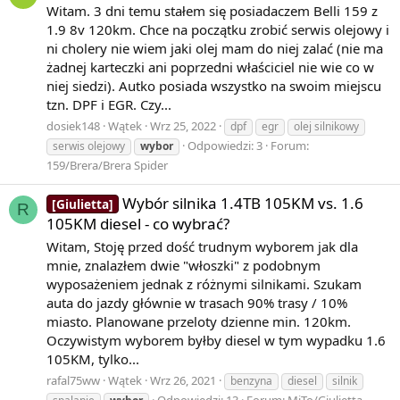
Witam. 3 dni temu stałem się posiadaczem Belli 159 z
1.9 8v 120km. Chce na początku zrobić serwis olejowy i
ni cholery nie wiem jaki olej mam do niej zalać (nie ma
żadnej karteczki ani poprzedni właściciel nie wie co w
niej siedzi). Autko posiada wszystko na swoim miejscu
tzn. DPF i EGR. Czy...
dosiek148
Wątek
Wrz 25, 2022
dpf
egr
olej silnikowy
Odpowiedzi: 3
Forum:
serwis olejowy
wybor
159/Brera/Brera Spider
Wybór silnika 1.4TB 105KM vs. 1.6
[Giulietta]
R
105KM diesel - co wybrać?
Witam, Stoję przed dość trudnym wyborem jak dla
mnie, znalazłem dwie "włoszki" z podobnym
wyposażeniem jednak z różnymi silnikami. Szukam
auta do jazdy głównie w trasach 90% trasy / 10%
miasto. Planowane przeloty dzienne min. 120km.
Oczywistym wyborem byłby diesel w tym wypadku 1.6
105KM, tylko...
rafal75ww
Wątek
Wrz 26, 2021
benzyna
diesel
silnik
Odpowiedzi: 13
Forum:
MiTo/Giulietta