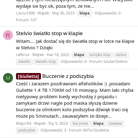
wydaje sie byc ok, poza tym, ze nie...
Lisciu1906
Wątek
Maj 30, 2023
Odpowiedzi: 0
klapa
Forum:
147
Stelvio światło stop w klapie
R
Witam…. Jak dostać się do światła stop w lotce na klapie
w Stelvio ? Dzięki
rafbrux
Wątek
Kwi 18, 2023
klapa
lampka stop
stelvio
Odpowiedzi: 0
Forum:
Giulia/Stelvio
światło
światło stop
Buczenie z podszybia
[Giulietta]
M
Cześć i zarazem pozdrawiam alfaholików :) .posiadam
Guliette 1.4 TB 170KM od 10 miesięcy. Mam taki chyba
nietypowy problem kiedy wychodzę z pojazdu i
zamykam drzwi nagle pod maska słyszę dziwne
buczenie za silnikiem kolo podszybia dźwięk traci się
może po 5minutach , zauważyłem że dzieje...
Major04
Wątek
Sty 5, 2023
buczenie
klapa
nawiew
Odpowiedzi: 3
Forum:
MiTo/Giulietta
podszybie