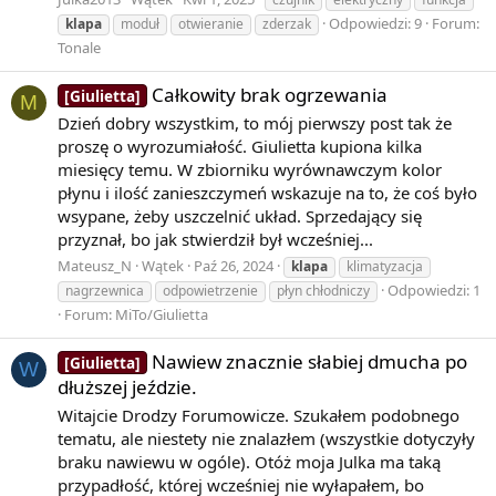
Odpowiedzi: 9
Forum:
klapa
moduł
otwieranie
zderzak
Tonale
Całkowity brak ogrzewania
[Giulietta]
M
Dzień dobry wszystkim, to mój pierwszy post tak że
proszę o wyrozumiałość. Giulietta kupiona kilka
miesięcy temu. W zbiorniku wyrównawczym kolor
płynu i ilość zanieszczymeń wskazuje na to, że coś było
wsypane, żeby uszczelnić układ. Sprzedający się
przyznał, bo jak stwierdził był wcześniej...
Mateusz_N
Wątek
Paź 26, 2024
klapa
klimatyzacja
Odpowiedzi: 1
nagrzewnica
odpowietrzenie
płyn chłodniczy
Forum:
MiTo/Giulietta
Nawiew znacznie słabiej dmucha po
[Giulietta]
W
dłuższej jeździe.
Witajcie Drodzy Forumowicze. Szukałem podobnego
tematu, ale niestety nie znalazłem (wszystkie dotyczyły
braku nawiewu w ogóle). Otóż moja Julka ma taką
przypadłość, której wcześniej nie wyłapałem, bo