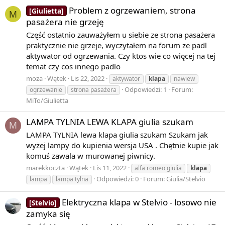
Problem z ogrzewaniem, strona
[Giulietta]
M
pasażera nie grzeję
Część ostatnio zauważyłem u siebie ze strona pasażera
praktycznie nie grzeje, wyczytałem na forum ze padl
aktywator od ogrzewania. Czy ktos wie co więcej na tej
temat czy cos innego padlo
moza
Wątek
Lis 22, 2022
aktywator
klapa
nawiew
Odpowiedzi: 1
Forum:
ogrzewanie
strona pasażera
MiTo/Giulietta
LAMPA TYLNIA LEWA KLAPA giulia szukam
M
LAMPA TYLNIA lewa klapa giulia szukam Szukam jak
wyżej lampy do kupienia wersja USA . Chętnie kupie jak
komuś zawala w murowanej piwnicy.
marekkoczta
Wątek
Lis 11, 2022
alfa romeo giulia
klapa
Odpowiedzi: 0
Forum:
Giulia/Stelvio
lampa
lampa tylna
Elektryczna klapa w Stelvio - losowo nie
[Stelvio]
zamyka się