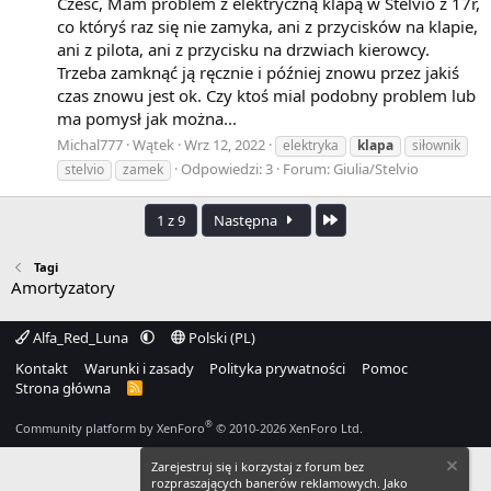
Cześć, Mam problem z elektryczną klapą w Stelvio z 17r,
co któryś raz się nie zamyka, ani z przycisków na klapie,
ani z pilota, ani z przycisku na drzwiach kierowcy.
Trzeba zamknąć ją ręcznie i później znowu przez jakiś
czas znowu jest ok. Czy ktoś mial podobny problem lub
ma pomysł jak można...
Michal777
Wątek
Wrz 12, 2022
elektryka
klapa
siłownik
Odpowiedzi: 3
Forum:
Giulia/Stelvio
stelvio
zamek
Ostatnia
1 z 9
Następna
Tagi
Amortyzatory
Alfa_Red_Luna
Polski (PL)
Kontakt
Warunki i zasady
Polityka prywatności
Pomoc
Strona główna
R
S
S
®
Community platform by XenForo
© 2010-2026 XenForo Ltd.
Zarejestruj się i korzystaj z forum bez
rozpraszających banerów reklamowych. Jako