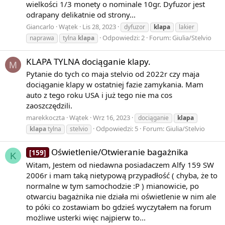
wielkości 1/3 monety o nominale 10gr. Dyfuzor jest
odrapany delikatnie od strony...
Giancarlo
Wątek
Lis 28, 2023
dyfuzor
klapa
lakier
Odpowiedzi: 2
Forum:
Giulia/Stelvio
naprawa
tylna
klapa
KLAPA TYLNA dociąganie klapy.
M
Pytanie do tych co maja stelvio od 2022r czy maja
dociąganie klapy w ostatniej fazie zamykania. Mam
auto z tego roku USA i już tego nie ma cos
zaoszczędzili.
marekkoczta
Wątek
Wrz 16, 2023
dociąganie
klapa
Odpowiedzi: 5
Forum:
Giulia/Stelvio
klapa
tylna
stelvio
Oświetlenie/Otwieranie bagażnika
[159]
K
Witam, Jestem od niedawna posiadaczem Alfy 159 SW
2006r i mam taką nietypową przypadłość ( chyba, że to
normalne w tym samochodzie :P ) mianowicie, po
otwarciu bagażnika nie działa mi oświetlenie w nim ale
to póki co zostawiam bo gdzieś wyczytałem na forum
możliwe usterki więc najpierw to...