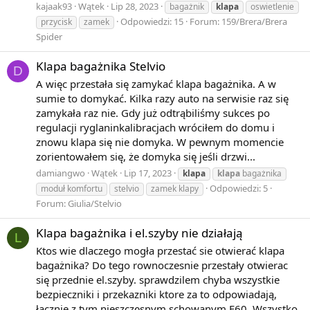
kajaak93
Wątek
Lip 28, 2023
bagażnik
klapa
oswietlenie
Odpowiedzi: 15
Forum:
159/Brera/Brera
przycisk
zamek
Spider
Klapa bagażnika Stelvio
D
A więc przestała się zamykać klapa bagażnika. A w
sumie to domykać. Kilka razy auto na serwisie raz się
zamykała raz nie. Gdy już odtrąbiliśmy sukces po
regulacji ryglaninkalibracjach wróciłem do domu i
znowu klapa się nie domyka. W pewnym momencie
zorientowałem się, że domyka się jeśli drzwi...
damiangwo
Wątek
Lip 17, 2023
klapa
klapa
bagażnika
Odpowiedzi: 5
moduł komfortu
stelvio
zamek klapy
Forum:
Giulia/Stelvio
Klapa bagażnika i el.szyby nie działają
L
Ktos wie dlaczego mogła przestać sie otwierać klapa
bagażnika? Do tego rownoczesnie przestały otwierac
się przednie el.szyby. sprawdzilem chyba wszystkie
bezpieczniki i przekazniki ktore za to odpowiadają,
łącznie z tym nieszczęsnym schowanym F60. Wszystko