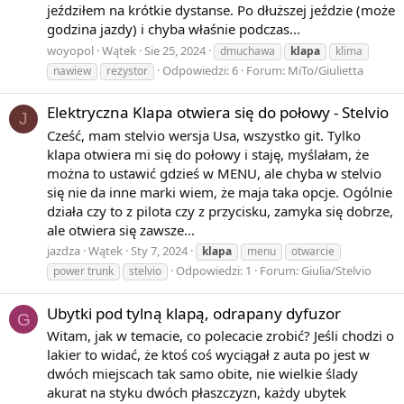
jeździłem na krótkie dystanse. Po dłuższej jeździe (może
godzina jazdy) i chyba właśnie podczas...
woyopol
Wątek
Sie 25, 2024
dmuchawa
klapa
klima
Odpowiedzi: 6
Forum:
MiTo/Giulietta
nawiew
rezystor
Elektryczna Klapa otwiera się do połowy - Stelvio
J
Cześć, mam stelvio wersja Usa, wszystko git. Tylko
klapa otwiera mi się do połowy i staję, myślałam, że
można to ustawić gdzieś w MENU, ale chyba w stelvio
się nie da inne marki wiem, że maja taka opcje. Ogólnie
działa czy to z pilota czy z przycisku, zamyka się dobrze,
ale otwiera się zawsze...
jazdza
Wątek
Sty 7, 2024
klapa
menu
otwarcie
Odpowiedzi: 1
Forum:
Giulia/Stelvio
power trunk
stelvio
Ubytki pod tylną klapą, odrapany dyfuzor
G
Witam, jak w temacie, co polecacie zrobić? Jeśli chodzi o
lakier to widać, że ktoś coś wyciągał z auta po jest w
dwóch miejscach tak samo obite, nie wielkie ślady
akurat na styku dwóch płaszczyzn, każdy ubytek