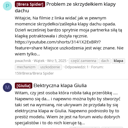
Problem ze skrzydełkiem klapy
[Brera Spider]
P
dachu
Witajcie, Na filmie z linka widać jak w pewnym
momencie skrzydełko/zaślepka klapy dachu opada.
Dzień wcześniej bardzo sprytnie moja partnerka siłą tą
klapkę potraktowała i złożyła ręcznie.
https://youtube.com/shorts/3141X2ExBRY?
feature=share Miejsce uszkodzenia jest więc znane. Nie
wiem tylko...
pwachnik
Wątek
Wrz 5, 2025
część zamienna
dach
klapa
Odpowiedzi: 1
Forum:
mechanizm
uszkodzenie
159/Brera/Brera Spider
Elektryczna klapa Giulia
[Giulia]
M
Witam, czy jest osoba która robiła taką przeróbkę ….
Napewno się da… i napewno można było by stworzyć
taki set na wymianę, nie ukrywam że przydała by się
elektryczna klapa w Giulia. Napewno podniosło by to
prestiż modelu. Wiem że jest na forum wielu dobrych
specjalistów i to do nich kieruje tą...