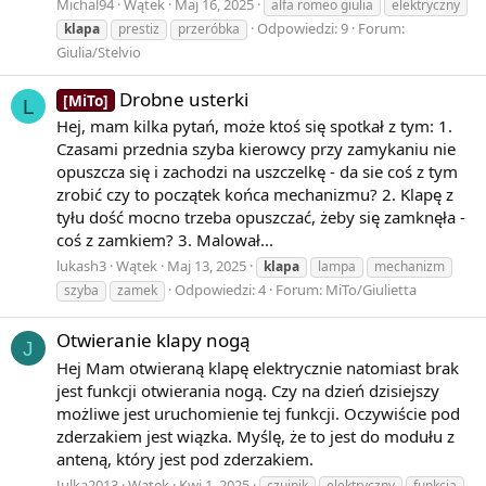
Michal94
Wątek
Maj 16, 2025
alfa romeo giulia
elektryczny
Odpowiedzi: 9
Forum:
klapa
prestiz
przeróbka
Giulia/Stelvio
Drobne usterki
[MiTo]
L
Hej, mam kilka pytań, może ktoś się spotkał z tym: 1.
Czasami przednia szyba kierowcy przy zamykaniu nie
opuszcza się i zachodzi na uszczelkę - da sie coś z tym
zrobić czy to początek końca mechanizmu? 2. Klapę z
tyłu dość mocno trzeba opuszczać, żeby się zamknęła -
coś z zamkiem? 3. Malował...
lukash3
Wątek
Maj 13, 2025
klapa
lampa
mechanizm
Odpowiedzi: 4
Forum:
MiTo/Giulietta
szyba
zamek
Otwieranie klapy nogą
J
Hej Mam otwieraną klapę elektrycznie natomiast brak
jest funkcji otwierania nogą. Czy na dzień dzisiejszy
możliwe jest uruchomienie tej funkcji. Oczywiście pod
zderzakiem jest wiązka. Myślę, że to jest do modułu z
anteną, który jest pod zderzakiem.
Julka2013
Wątek
Kwi 1, 2025
czujnik
elektryczny
funkcja