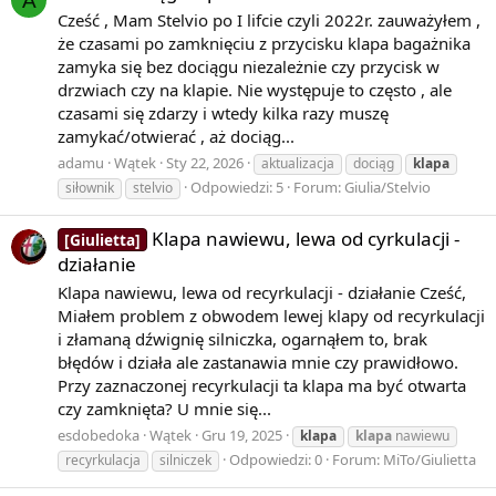
A
Northwest Airlines w 1987 r. i linii Spanair w 2008 r.
Cześć , Mam Stelvio po I lifcie czyli 2022r. zauważyłem ,
że czasami po zamknięciu z przycisku klapa bagażnika
View More On Wikipedia.org
zamyka się bez dociągu niezależnie czy przycisk w
drzwiach czy na klapie. Nie występuje to często , ale
czasami się zdarzy i wtedy kilka razy muszę
zamykać/otwierać , aż dociąg...
adamu
Wątek
Sty 22, 2026
aktualizacja
dociąg
klapa
Odpowiedzi: 5
Forum:
Giulia/Stelvio
siłownik
stelvio
Klapa nawiewu, lewa od cyrkulacji -
[Giulietta]
działanie
Klapa nawiewu, lewa od recyrkulacji - działanie Cześć,
Miałem problem z obwodem lewej klapy od recyrkulacji
i złamaną dźwignię silniczka, ogarnąłem to, brak
błędów i działa ale zastanawia mnie czy prawidłowo.
Przy zaznaczonej recyrkulacji ta klapa ma być otwarta
czy zamknięta? U mnie się...
esdobedoka
Wątek
Gru 19, 2025
klapa
klapa
nawiewu
Odpowiedzi: 0
Forum:
MiTo/Giulietta
recyrkulacja
silniczek