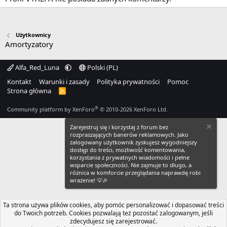
Użytkownicy
Amortyzatory
Alfa_Red_Luna
Polski (PL)
Kontakt
Warunki i zasady
Polityka prywatności
Pomoc
Strona główna
R
S
S
®
Community platform by XenForo
© 2010-2026 XenForo Ltd.
Zarejestruj się i korzystaj z forum bez
rozpraszających banerów reklamowych. Jako
zalogowany użytkownik zyskujesz wygodniejszy
dostęp do treści, możliwość komentowania,
korzystania z prywatnych wiadomości i pełne
wsparcie społeczności. Nie zajmuje to długo, a
różnica w komforcie przeglądania naprawdę robi
wrażenie! 💡🎉
Ta strona używa plików cookies, aby pomóc personalizować i dopasować treści
do Twoich potrzeb. Cookies pozwalają też pozostać zalogowanym, jeśli
zdecydujesz się zarejestrować.