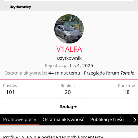
Użytkownicy
V1ALFA
Użytkownik
Rejestracja
Lis 4, 2025
Ostatnia aktywność
44 minut temu
·
Przegląda forum
Tonale
Postów
Reakcji
Punktów
101
20
18
Szukaj
Profilowe posty
Ostatnia aktywność
Publikacje treści
O 
Profil V1ALFA nie posiada żadnych komentarzy.