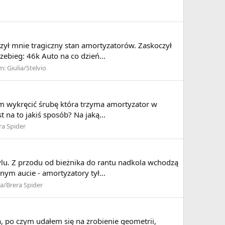
oczył mnie tragiczny stan amortyzatorów. Zaskoczył
ebieg: 46k Auto na co dzień...
m:
Giulia/Stelvio
m wykręcić śrubę która trzyma amortyzator w
t na to jakiś sposób? Na jaką...
ra Spider
tylu. Z przodu od bieżnika do rantu nadkola wchodzą
ym aucie - amortyzatory tył...
a/Brera Spider
 po czym udałem się na zrobienie geometrii,