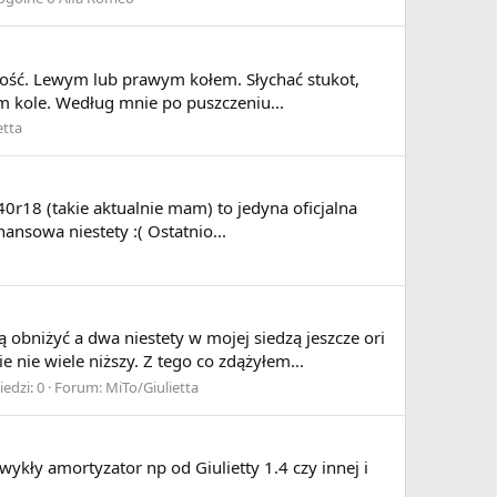
wność. Lewym lub prawym kołem. Słychać stukot,
ym kole. Według mnie po puszczeniu...
etta
0r18 (takie aktualnie mam) to jedyna oficjalna
nansowa niestety :( Ostatnio...
 obniżyć a dwa niestety w mojej siedzą jeszcze ori
nie wiele niższy. Z tego co zdążyłem...
edzi: 0
Forum:
MiTo/Giulietta
ły amortyzator np od Giulietty 1.4 czy innej i