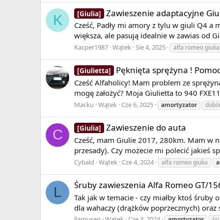
Zawieszenie adaptacyjne Giul
[Giulia]
K
Cześć, Padły mi amory z tylu w giuli Q4 a 
większa, ale pasują idealnie w zawias od Giu
Kacper1987
Wątek
Sie 4, 2025
alfa romeo giulia
Pęknięta sprężyna ! Pomoc
[Giulietta]
Cześć Alfaholicy! Mam problem ze sprężyną 
mogę założyć? Moja Giulietta to 940 FXE11 
Macku
Wątek
Cze 6, 2025
amortyzator
dobó
Zawieszenie do auta
[Giulia]
C
Cześć, mam Giulie 2017, 280km. Mam w niej
przesady). Czy możecie mi polecić jakieś s
Cybald
Wątek
Cze 4, 2024
alfa romeo giulia
a
Śruby zawieszenia Alfa Romeo GT/15
L
Tak jak w temacie - czy miałby ktoś śruby
dla wahaczy (drążków poprzecznych) oraz
llamuseq
Wątek
Cze 3, 2024
amortyzator
śr