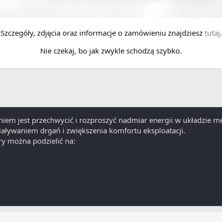
Szczegóły, zdjęcia oraz informacje o zamówieniu znajdziesz
tutaj
.
Nie czekaj, bo jak zwykle schodzą szybko.
iem jest przechwycić i rozproszyć nadmiar energii w układzie m
aływaniem drgań i zwiększenia komfortu eksploatacji.
y można podzielić na: