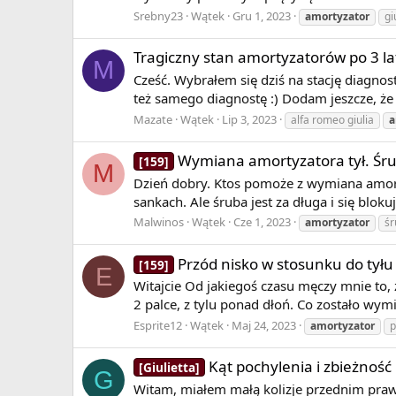
Srebny23
Wątek
Gru 1, 2023
amortyzator
gi
Tragiczny stan amortyzatorów po 3 la
M
Cześć. Wybrałem się dziś na stację diagnos
też samego diagnostę :) Dodam jeszcze, że 
Mazate
Wątek
Lip 3, 2023
alfa romeo giulia
a
Wymiana amortyzatora tył. Śr
[159]
M
Dzień dobry. Ktos pomoże z wymiana amort
sankach. Ale śruba jest za długa i się blokuj
Malwinos
Wątek
Cze 1, 2023
amortyzator
śr
Przód nisko w stosunku do ty
[159]
E
Witajcie Od jakiegoś czasu męczy mnie to,
2 palce, z tylu ponad dłoń. Co zostało wym
Esprite12
Wątek
Maj 24, 2023
amortyzator
p
Kąt pochylenia i zbieżność
[Giulietta]
G
Witam, miałem małą kolizje przednim praw