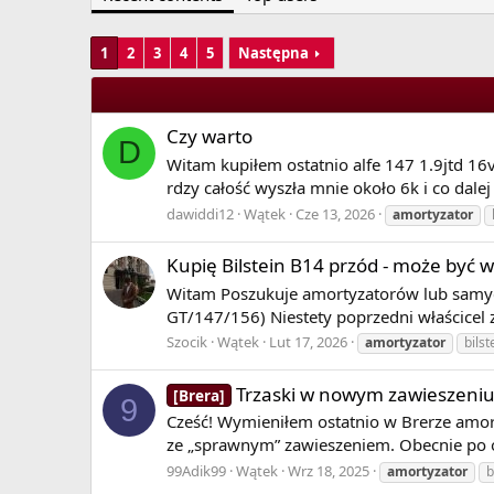
powietrzne,
elastomerowe,
sprężynowe,
1
2
3
4
5
Następna
gumowe.
W pojazdach (samochodach, motocyklach, rowerach
koła od podłoża na wybojach (tzw. „podbicia”). Am
Czy warto
ruchu amortyzatora), amplitudzie (suw pracy amort
D
Witam kupiłem ostatnio alfe 147 1.9jtd 16v
amortyzatora ciężar masy resorowanej samochodu j
rdzy całość wyszła mnie około 6k i co dal
celu uzyskania jak najlepszej przyczepności kół 
o niskich siłach tłumienia wbicia i wybicia), tym 
dawiddi12
Wątek
Cze 13, 2026
amortyzator
podróżowania, lecz pozwala jednocześnie na więk
siłach tłumienia wbicia i wybicia).
Kupię Bilstein B14 przód - może być 
W niektórych nowoczesnych samochodach seryjnie l
Witam Poszukuje amortyzatorów lub samych
Comfort dla wygodnej jazdy lub sztywniejszy tryb 
GT/147/156) Niestety poprzedni właścicel 
zaworów lub dzięki zastosowaniu wewnątrz amort
Szocik
Wątek
Lut 17, 2026
amortyzator
bilst
prądu elektrycznego).
Trzaski w nowym zawieszeniu
[Brera]
View More On Wikipedia.org
9
Cześć! Wymieniłem ostatnio w Brerze amort
ze „sprawnym” zawieszeniem. Obecnie po ost
99Adik99
Wątek
Wrz 18, 2025
amortyzator
b