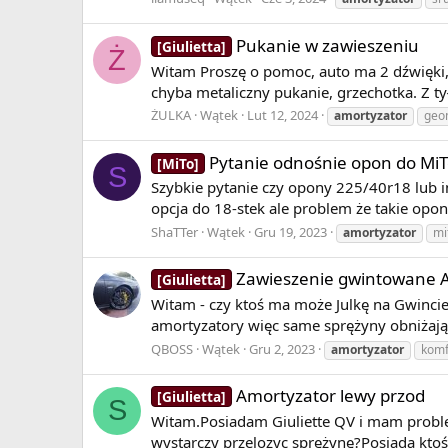
Pukanie w zawieszeniu
[Giulietta]
Ż
Witam Proszę o pomoc, auto ma 2 dźwięki, 
chyba metaliczny pukanie, grzechotka. Z ty
ŻULKA
Wątek
Lut 12, 2024
amortyzator
geo
Pytanie odnośnie opon do MiT
[MiTo]
S
Szybkie pytanie czy opony 225/40r18 lub i
opcja do 18-stek ale problem że takie opony
ShaTTer
Wątek
Gru 19, 2023
amortyzator
mi
Zawieszenie gwintowane 
[Giulietta]
Witam - czy ktoś ma może Julkę na Gwincie 
amortyzatory więc same sprężyny obniżając
QBOSS
Wątek
Gru 2, 2023
amortyzator
komf
Amortyzator lewy przod
[Giulietta]
S
Witam.Posiadam Giuliette QV i mam problem
wystarczy przelozyc sprężynę?Posiada ktoś 