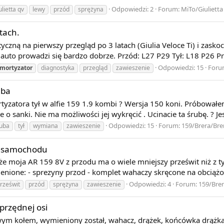
Odpowiedzi: 2
Forum:
MiTo/Giulietta
ulietta qv
lewy
przód
sprężyna
tach.
tyczną na pierwszy przegląd po 3 latach (Giulia Veloce Ti) i zask
auto prowadzi się bardzo dobrze. Przód: L27 P29 Tył: L18 P26 Prz
Odpowiedzi: 15
Foru
mortyzator
diagnostyka
przegląd
zawieszenie
uba
yzatora tył w alfie 159 1.9 kombi ? Wersja 150 koni. Próbowałe
e o sanki. Nie ma możliwości jej wykręcić . Ucinacie ta śrubę. ? Jes
Odpowiedzi: 15
Forum:
159/Brera/Bre
uba
tył
wymiana
zawieszenie
łu samochodu
 że moja AR 159 8V z przodu ma o wiele mniejszy prześwit niż z 
ienione: - sprezyny przod - komplet wahaczy skręcone na obciążon
Odpowiedzi: 4
Forum:
159/Brer
rześwit
przód
sprężyna
zawieszenie
 przędnej osi
ym kołem, wymieniony został, wahacz, drążek, końcówka drążka,