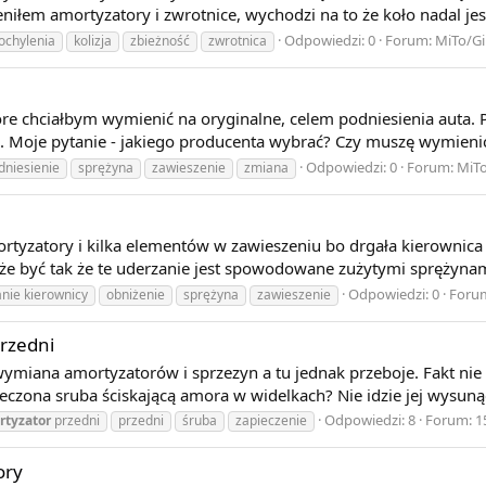
łem amortyzatory i zwrotnice, wychodzi na to że koło nadal jest
Odpowiedzi: 0
Forum:
MiTo/Gi
ochylenia
kolizja
zbieżność
zwrotnica
re chciałbym wymienić na oryginalne, celem podniesienia auta.
. Moje pytanie - jakiego producenta wybrać? Czy muszę wymieni
Odpowiedzi: 0
Forum:
MiTo
dniesienie
sprężyna
zawieszenie
zmiana
tyzatory i kilka elementów w zawieszeniu bo drgała kierownica p
że być tak że te uderzanie jest spowodowane zużytymi sprężyna
Odpowiedzi: 0
Foru
nie kierownicy
obniżenie
sprężyna
zawieszenie
rzedni
ymiana amortyzatorów i sprzezyn a tu jednak przeboje. Fakt nie 
ieczona sruba ściskającą amora w widelkach? Nie idzie jej wysunąć
Odpowiedzi: 8
Forum:
1
rtyzator
przedni
przedni
śruba
zapieczenie
ory