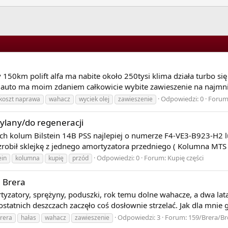
) amortyzatory stosuje się w celu zmniejszenia kołysania reso
ortyzatory w zawieszeniu samochodu kontrolują pracę sprężyn tłu
yzatora) i przyśpieszeniu (siła działająca na amortyzator). Dzię
 150km polift alfa ma nabite około 250tysi klima działa turbo si
est rozkładany możliwie jak najbardziej równomiernie na wszyst
ej auto ma moim zdaniem całkowicie wybite zawieszenie na najmnie
do jezdni przy zachowaniu dobrego komfortu podróżowania. Im am
więcej energii pochłania i mniej drgań przenosi z masy nieresor
Odpowiedzi: 0
Forum
koszt naprawa
wahacz
wyciek olej
zawieszenie
sze kołysanie samochodu podczas i po pokonaniu nierówności ni
wylany/do regeneracji
ub opcjonalnie montuje się amortyzatory pozwalające na zmianę 
 kolum Bilstein 14B PSS najlepiej o numerze F4-VE3-B923-H2 lu
Sport dla bardziej dynamicznej jazdy). Zmiana ustawienia odbywa
zrobił sklejkę z jednego amortyzatora przedniego ( Kolumna MTS 
yzatora płynu magnetoreologicznego (który zmienia swoje par
Odpowiedzi: 0
Forum:
Kupię części
ein
kolumna
kupię
przód
 Brera
yzatory, sprężyny, poduszki, rok temu dolne wahacze, a dwa lat
atnich deszczach zaczęło coś dosłownie strzelać. Jak dla mnie gó
Odpowiedzi: 3
Forum:
159/Brera/Br
rera
hałas
wahacz
zawieszenie