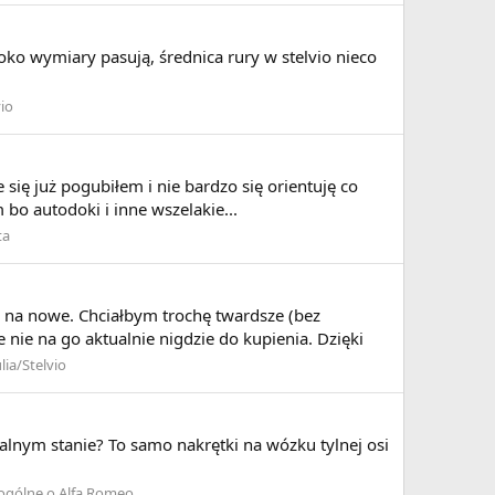
oko wymiary pasują, średnica rury w stelvio nieco
vio
się już pogubiłem i nie bardzo się orientuję co
bo autodoki i inne wszelakie...
ta
ć na nowe. Chciałbym trochę twardsze (bez
 nie na go aktualnie nigdzie do kupienia. Dzięki
lia/Stelvio
alnym stanie? To samo nakrętki na wózku tylnej osi
ogólne o Alfa Romeo