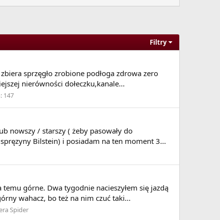
Filtry
rowanego nadwozia, oraz zapobiegania oderwaniu
miąc drgania o różnej częstotliwości (szybkość
ki odpowiedniemu tłumieniu wbicia i wybicia
ę zbiera sprzęgło zrobione podłoga zdrowa zero
kie koła, niezależnie od warunków ich pracy, w
jszej nierówności dołeczku,kanale...
ortyzator bardziej miękki (montowany fabrycznie –
owanej na resorowaną, zapewniając duży komfort
:
147
ż amortyzator twardszy (sportowy – o wyższych
charakterystyki ich pracy podczas jazdy (np. tryb
b nowszy / starszy ( żeby pasowały do
 się przy użyciu elektronicznie sterowanych
spręzyny Bilstein) i posiadam na ten moment 3...
ametry pod wpływem przepuszczanego przezeń
a temu górne. Dwa tygodnie nacieszyłem się jazdą
rny wahacz, bo też na nim czuć taki...
era Spider