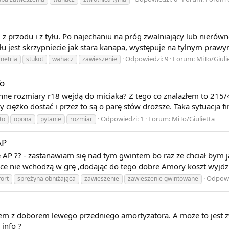
z przodu i z tyłu. Po najechaniu na próg zwalniający lub nieró
łu jest skrzypniecie jak stara kanapa, występuje na tylnym praw
Odpowiedzi: 9
Forum:
MiTo/Giuli
metria
stukot
wahacz
zawieszenie
o
nne rozmiary r18 wejdą do miciaka? Z tego co znalazłem to 215/4
 ciężko dostać i przez to są o parę stów droższe. Taka sytuacja fi
Odpowiedzi: 1
Forum:
MiTo/Giulietta
to
opona
pytanie
rozmiar
AP
AP ?? - zastanawiam się nad tym gwintem bo raz że chciał bym ją
e nie wchodzą w grę ,dodając do tego dobre Amory koszt wyjdzie 
Odpowi
ort
sprężyna obniżająca
zawieszenie
zawieszenie gwintowane
 z doborem lewego przedniego amortyzatora. A może to jest zwyk
info ?