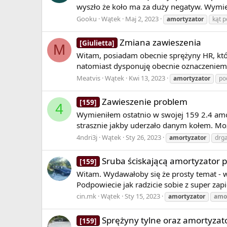
wyszło że koło ma za duży negatyw. Wymieni
Gooku
Wątek
Maj 2, 2023
amortyzator
kąt p
Zmiana zawieszenia
[Giulietta]
M
Witam, posiadam obecnie sprężyny HR, któ
natomiast dysponuję obecnie oznaczeniem
Meatvis
Wątek
Kwi 13, 2023
amortyzator
po
Zawieszenie problem
[159]
4
Wymieniłem ostatnio w swojej 159 2.4 amor
strasznie jakby uderzało danym kołem. Mo
4ndri3j
Wątek
Sty 26, 2023
amortyzator
drga
Sruba ściskającą amortyzator p
[159]
Witam. Wydawałoby się że prosty temat - w
Podpowiecie jak radzicie sobie z super zap
cin.mk
Wątek
Sty 15, 2023
amortyzator
amo
Sprężyny tylne oraz amortyzat
[159]