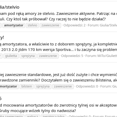
ia/stelvio
mam pod ręką amory ze stelvio. Zawieszenie aktywne. Patrząc na 
li. Czy ktoś tak próbował? Czy raczej to nie będzie działać?
Odpowiedzi: 2
Forum:
Giulia/Stel
amortyzator
stelvio
zawieszenie
y!
amortyzatora, a właściwie to z doborem sprężyny, ja kompletnie 
2013 2.0 jtdm 170 km wersja Sportiva... i tu zaczyna się problem 
Odpowiedzi: 5
Forum:
MiTo/Giuliet
r
giulietta
sprężyna
zawieszenie
 zawieszenie standardowe, jest już dość zużyte i chce wymieni
prawdzone zamienniki? Doczytałem się o zawieszeniu Bilsteina, ale
Odpowiedzi: 0
Forum:
Giu
mortyzator
bilstein
sprężyna
zawieszenie
6
 od mocowania amortyzatorów do zwrotnicy tylnej osi w akceptow
 śruby mocujące wózek tylny do nadwozia?
Odpowiedzi: 0
Forum:
Forum 
uba zawieszenia
wahacz
zwrotnica tylna