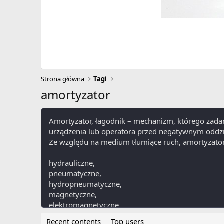
Strona główna
Tagi
amortyzator
Amortyzator, łagodnik – mechanizm, którego zadan
urządzenia lub operatora przed negatywnym oddzi
Ze względu na medium tłumiące ruch, amortyzator
hydrauliczne,
pneumatyczne,
hydropneumatyczne,
magnetyczne,
elektromagnetyczne,
cierne,
Recent contents
Top users