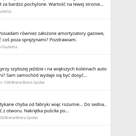
 za bardzo pochylone. Wartość na lewej stronie...
ulietta
 Posiadam również założone amortyzatory gazowe,
ć coś poza sprężynami? Pozdrawiam.
/Giulietta
rzy szybszej jeździe i na większych koleinach auto
mi? Sam samochód wydaje się być dosyć...
m:
159/Brera/Brera Spider
tykane chyba od fabryki więc rozumie... Do sedna..
 z otworu. Nakrętka puściła po...
59/Brera/Brera Spider