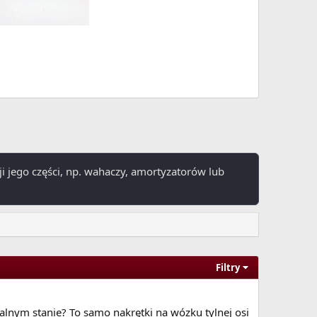
i jego części, np. wahaczy, amortyzatorów lub
Filtry
alnym stanie? To samo nakrętki na wózku tylnej osi