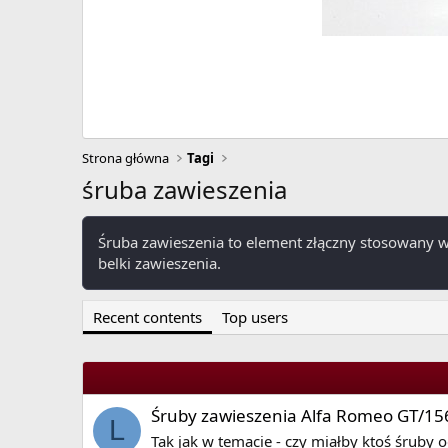
Strona główna
Tagi
śruba zawieszenia
Śruba zawieszenia to element złączny stosowany w 
belki zawieszenia.
Recent contents
Top users
Śruby zawieszenia Alfa Romeo GT/15
L
Tak jak w temacie - czy miałby ktoś śruby