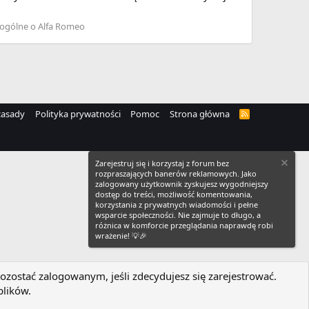
ogólne o Alfa Romeo
zasady
Polityka prywatności
Pomoc
Strona główna
R
S
S
Zarejestruj się i korzystaj z forum bez
rozpraszających banerów reklamowych. Jako
zalogowany użytkownik zyskujesz wygodniejszy
dostęp do treści, możliwość komentowania,
korzystania z prywatnych wiadomości i pełne
wsparcie społeczności. Nie zajmuje to długo, a
różnica w komforcie przeglądania naprawdę robi
wrażenie! 💡🎉
ozostać zalogowanym, jeśli zdecydujesz się zarejestrować.
plików.