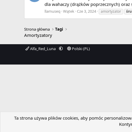
dla wahaczy (drążków poprzecznych) oraz
llamuseq
Wątek
Cze 3, 2024
amortyzator
śr
Strona główna
Tagi
Amortyzatory
Alfa_Red_Luna
Polski (PL)
Ta strona używa plików cookies, aby pomóc personalizować
Kontyn