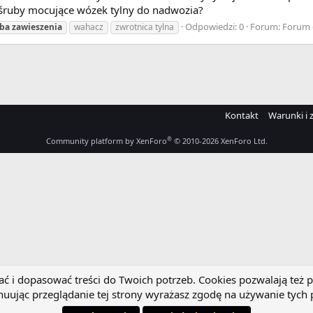
 śruby mocujące wózek tylny do nadwozia?
Odpowiedzi: 0
Forum:
Forum 
uba
zawieszenia
wahacz
zwrotnica tylna
Kontakt
Warunki i 
®
Community platform by XenForo
© 2010-2026 XenForo Ltd.
 i dopasować treści do Twoich potrzeb. Cookies pozwalają też p
uując przeglądanie tej strony wyrażasz zgodę na używanie tych 