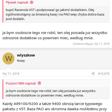
Pływak napisał:
kupić Ravenola VST i podpicować go jakimś dodatkiem. Olej
ogólnodostępny za śmieszną kasę i na PAO więc chyba dobra baza
pod dodatki.
Ja bym osobiscie tego nie robil, ten olej posiada juz wszystko
odnosnie dodatkow co powinien miec, wedlug mnie.
Ostatnia edycja:
Sty 11, 2018
wlyszkow
W
Nowy
Sty 11, 2018
#10,876
Poziom1989 napisał:
Ja bym osobiscie tego nie robil, ten olej posiada juz wszystko
odnosnie dodatkow co powinien miec, wedlug mnie.
Każdy AR9100/9200 a także 9400 obniżą tarcie typowego
pakietu z VST. Baza PAO ani skromna dawka molibdenu przy