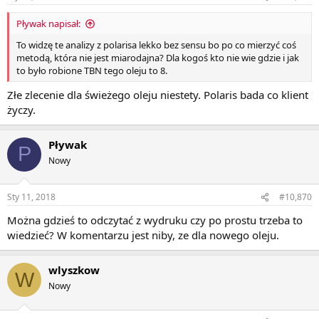
Pływak napisał:
To widzę te analizy z polarisa lekko bez sensu bo po co mierzyć coś
metodą, która nie jest miarodajna? Dla kogoś kto nie wie gdzie i jak
to było robione TBN tego oleju to 8.
Złe zlecenie dla świeżego oleju niestety. Polaris bada co klient
życzy.
Pływak
P
Nowy
Sty 11, 2018
#10,870
Można gdzieś to odczytać z wydruku czy po prostu trzeba to
wiedzieć? W komentarzu jest niby, ze dla nowego oleju.
wlyszkow
W
Nowy