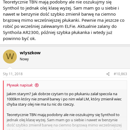
Teoretycznie TBN mają podobny ale nie oszukujmy się
Synthoil to jednak olej klasę wyżej. Sam mam go u siebie i
nawet w benzynie dość szybko zmienił barwę na ciemno
brązową mimo wcześniejszej płukanki. Pewnie ma jeszcze co
robić po wcześniej zalewanym ELFie. Aktualnie zalany do
Synthoila AR2300, później szybka płukanka i wtedy już
powinno być ok.
wlyszkow
W
Nowy
Sty 11, 2018
#10,863
Pływak napisał:
Jakim starym? Jak dobrze czytam to po płukaniu zalał specola na
1000km który nie zmanił barwy i po nim wlał LM, który zmienił wiec
chyba stary olej nie ma tu nic do rzeczy.
Teoretycznie TBN mają podobny ale nie oszukujmy się Synthoil to
jednak olej klasę wyżej. Sam mam go u siebie i nawet w benzynie
dość szybko zmienił barwę na ciemno brązową mimo wcześniejszej