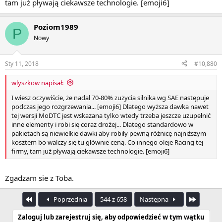
tam już pływają ciekawsze technologie. [emoji6]
Poziom1989
P
Nowy
Sty 11, 2018
#10,880
wlyszkow napisał:
I wiesz oczywiście, że nadal 70-80% zużycia silnika wg SAE następuje
podczas jego rozgrzewania... [emoji6] Dlatego wyższa dawka nawet
tej wersji MoDTC jest wskazana tylko wtedy trzeba jeszcze uzupełnić
inne elementy i robi się coraz drożej... Dlatego standardowo w
pakietach są niewielkie dawki aby robiły pewną różnicę najniższym
kosztem bo walczy się tu głównie ceną. Co innego oleje Racing tej
firmy, tam już pływają ciekawsze technologie. [emoji6]
Zgadzam sie z Toba.
Pierwszy
Ostatnia
Poprzednia
544 z 658
Następna
Zaloguj lub zarejestruj się, aby odpowiedzieć w tym wątku