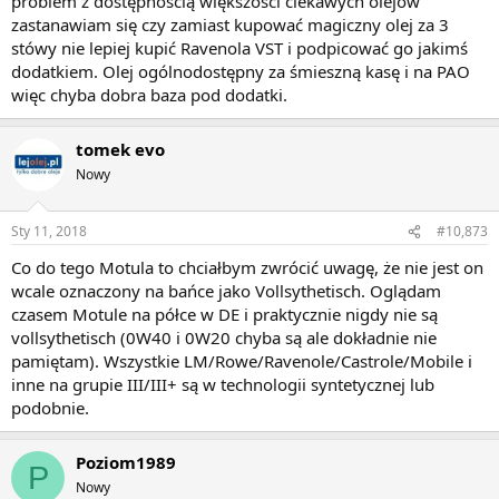
problem z dostępnością większości ciekawych olejów
zastanawiam się czy zamiast kupować magiczny olej za 3
stówy nie lepiej kupić Ravenola VST i podpicować go jakimś
dodatkiem. Olej ogólnodostępny za śmieszną kasę i na PAO
więc chyba dobra baza pod dodatki.
tomek evo
Nowy
Sty 11, 2018
#10,873
Co do tego Motula to chciałbym zwrócić uwagę, że nie jest on
wcale oznaczony na bańce jako Vollsythetisch. Oglądam
czasem Motule na półce w DE i praktycznie nigdy nie są
vollsythetisch (0W40 i 0W20 chyba są ale dokładnie nie
pamiętam). Wszystkie LM/Rowe/Ravenole/Castrole/Mobile i
inne na grupie III/III+ są w technologii syntetycznej lub
podobnie.
Poziom1989
P
Nowy