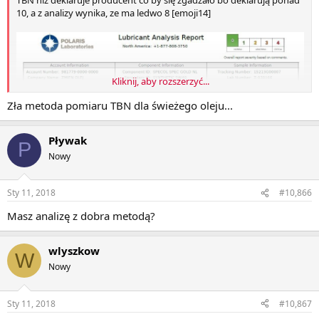
TBN niż deklaruje producent co by się zgadzało bo deklarują ponad
10, a z analizy wynika, ze ma ledwo 8 [emoji14]
Kliknij, aby rozszerzyć...
Zła metoda pomiaru TBN dla świeżego oleju...
Pływak
P
Nowy
Sty 11, 2018
#10,866
Masz analizę z dobra metodą?
wlyszkow
W
Nowy
Sty 11, 2018
#10,867