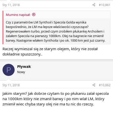
Sty 11, 2018
#10,861
Mumins napisał:
Czy z parametrów LM Synthoil i Specola Golda wynika
bezpośrednio, że LM ma lepsze właściwości czyszczące?
Regenerowałem turbo, przed czym zrobiłem płukankę Archoilem i
zalałem Specola na pierwszy 1000km. Olej na bagnecie nie zmienił
barwy. Następnie wlałem Synthoila i po ok. 1000 km jest już czarny.
Raczej wymieszal się ze starym olejem, który nie został
dokładnie spuszczony..
Pływak
P
Nowy
Sty 11, 2018
#10,862
Jakim starym? Jak dobrze czytam to po płukaniu zalał specola
na 1000km który nie zmanił barwy i po nim wlał LM, który
zmienił wiec chyba stary olej nie ma tu nic do rzeczy.