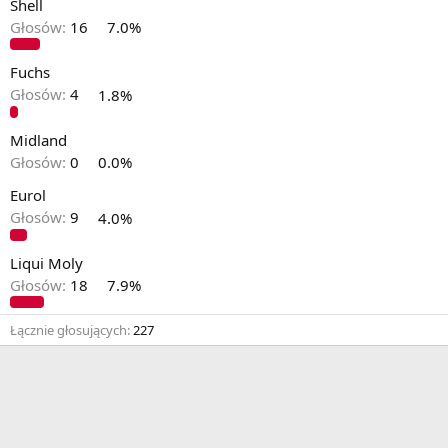
Shell
Głosów:
16
7.0%
Fuchs
Głosów:
4
1.8%
Midland
Głosów:
0
0.0%
Eurol
Głosów:
9
4.0%
Liqui Moly
Głosów:
18
7.9%
Łącznie głosujących
227