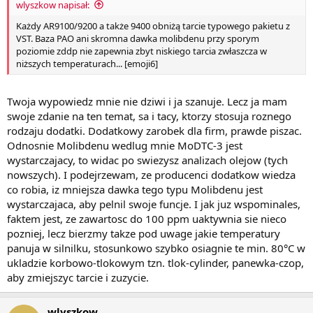
wlyszkow napisał:
Każdy AR9100/9200 a także 9400 obniżą tarcie typowego pakietu z
VST. Baza PAO ani skromna dawka molibdenu przy sporym
poziomie zddp nie zapewnia zbyt niskiego tarcia zwłaszcza w
niższych temperaturach... [emoji6]
Twoja wypowiedz mnie nie dziwi i ja szanuje. Lecz ja mam
swoje zdanie na ten temat, sa i tacy, ktorzy stosuja roznego
rodzaju dodatki. Dodatkowy zarobek dla firm, prawde piszac.
Odnosnie Molibdenu wedlug mnie MoDTC-3 jest
wystarczajacy, to widac po swiezysz analizach olejow (tych
nowszych). I podejrzewam, ze producenci dodatkow wiedza
co robia, iz mniejsza dawka tego typu Molibdenu jest
wystarczajaca, aby pelnil swoje funcje. I jak juz wspominales,
faktem jest, ze zawartosc do 100 ppm uaktywnia sie nieco
pozniej, lecz bierzmy takze pod uwage jakie temperatury
panuja w silnilku, stosunkowo szybko osiagnie te min. 80°C w
ukladzie korbowo-tlokowym tzn. tlok-cylinder, panewka-czop,
aby zmiejszyc tarcie i zuzycie.
wlyszkow