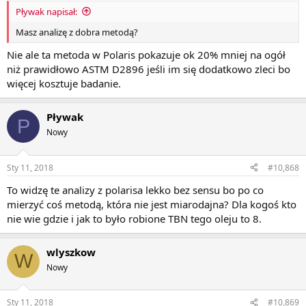
Pływak napisał:
Masz analizę z dobra metodą?
Nie ale ta metoda w Polaris pokazuje ok 20% mniej na ogół
niż prawidłowo ASTM D2896 jeśli im się dodatkowo zleci bo
więcej kosztuje badanie.
Pływak
P
Nowy
Sty 11, 2018
#10,868
To widzę te analizy z polarisa lekko bez sensu bo po co
mierzyć coś metodą, która nie jest miarodajna? Dla kogoś kto
nie wie gdzie i jak to było robione TBN tego oleju to 8.
wlyszkow
W
Nowy
Sty 11, 2018
#10,869