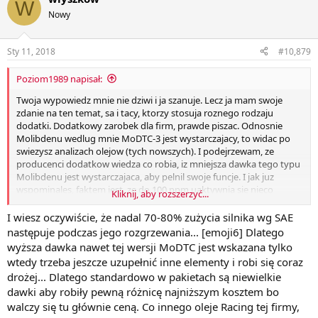
W
Nowy
Sty 11, 2018
#10,879
Poziom1989 napisał:
Twoja wypowiedz mnie nie dziwi i ja szanuje. Lecz ja mam swoje
zdanie na ten temat, sa i tacy, ktorzy stosuja roznego rodzaju
dodatki. Dodatkowy zarobek dla firm, prawde piszac. Odnosnie
Molibdenu wedlug mnie MoDTC-3 jest wystarczajacy, to widac po
swiezysz analizach olejow (tych nowszych). I podejrzewam, ze
producenci dodatkow wiedza co robia, iz mniejsza dawka tego typu
Molibdenu jest wystarczajaca, aby pelnil swoje funcje. I jak juz
wspominales, faktem jest, ze do 100 ppm uaktywnia sie nieco
Kliknij, aby rozszerzyć...
pozniej, lecz bierzmy takze pod uwage jakie temperatury panuja w
silnilku, stosunkowo szybko osiagnie te min. 80°C w ukladzie
I wiesz oczywiście, że nadal 70-80% zużycia silnika wg SAE
korbowo-tlokowym tzn. tlok-cylinder, panewka-czop, aby zmiejszyc
następuje podczas jego rozgrzewania... [emoji6] Dlatego
tarcie i zuzycie.
wyższa dawka nawet tej wersji MoDTC jest wskazana tylko
wtedy trzeba jeszcze uzupełnić inne elementy i robi się coraz
drożej... Dlatego standardowo w pakietach są niewielkie
dawki aby robiły pewną różnicę najniższym kosztem bo
walczy się tu głównie ceną. Co innego oleje Racing tej firmy,