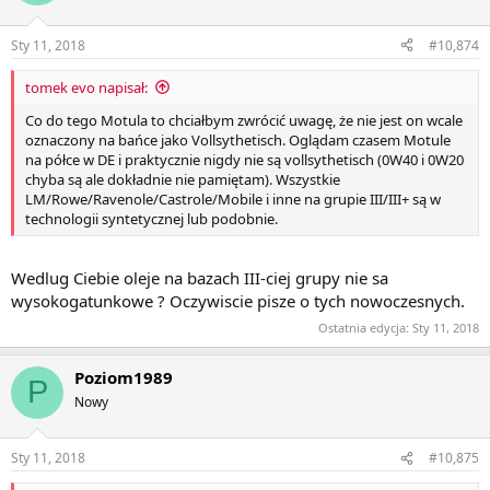
Sty 11, 2018
#10,874
tomek evo napisał:
Co do tego Motula to chciałbym zwrócić uwagę, że nie jest on wcale
oznaczony na bańce jako Vollsythetisch. Oglądam czasem Motule
na półce w DE i praktycznie nigdy nie są vollsythetisch (0W40 i 0W20
chyba są ale dokładnie nie pamiętam). Wszystkie
LM/Rowe/Ravenole/Castrole/Mobile i inne na grupie III/III+ są w
technologii syntetycznej lub podobnie.
Wedlug Ciebie oleje na bazach III-ciej grupy nie sa
wysokogatunkowe ? Oczywiscie pisze o tych nowoczesnych.
Ostatnia edycja:
Sty 11, 2018
Poziom1989
P
Nowy
Sty 11, 2018
#10,875