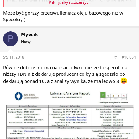
płukanki. Pewnie ma jeszcze co robić po wcześniej zalewanym ELFie.
Kliknij, aby rozszerzyć...
Aktualnie zalany do Synthoila AR2300, później szybka płukanka i
wtedy już powinno być ok.
Może być gorszy przeciwutleniacz oleju bazowego niż w
Specolu ;-)
Pływak
P
Nowy
Sty 11, 2018
#10,864
Równie dobrze można napisac odwrotnie, ze to specol ma
niższy TBN niż deklaruje producent co by się zgadzało bo
deklarują ponad 10, a z analizy wynika, ze ma ledwo 8