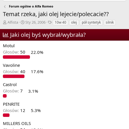
Forum ogólne o Alfa Romeo
Temat rzeka, jaki olej lejecie/polecacie??
A
D
T
Alfista
Sty 26, 2006
10w 40
olej
pół syntetyk
silnik
u
a
a
t
t
g
Jaki olej byś wybrał/wybrała?
o
a
i
r
r
Motul
w
o
Głosów:
50
22.0%
ą
z
t
p
k
o
Vavoline
u
c
Głosów:
40
17.6%
z
ę
Castrol
c
i
Głosów:
7
3.1%
a
PENRITE
Głosów:
12
5.3%
MILLERS OILS