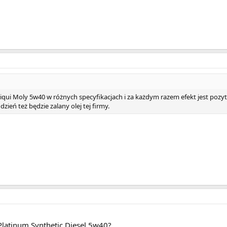
 Liqui Moly 5w40 w różnych specyfikacjach i za każdym razem efekt jest pozyt
zień też będzie zalany olej tej firmy.
Platinum Synthetic Diesel 5w40?