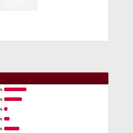
%
%
%
%
%