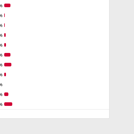
%
%
%
%
%
%
%
%
%
%
%