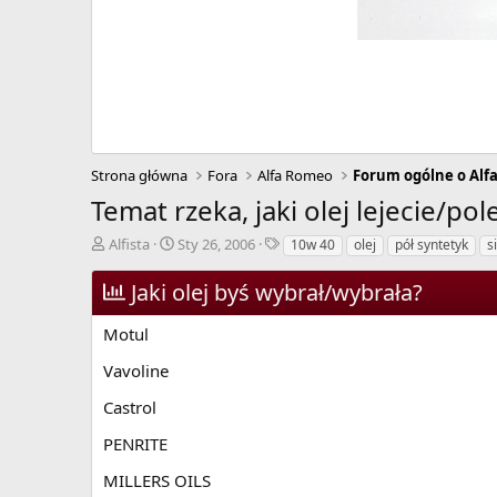
Strona główna
Fora
Alfa Romeo
Forum ogólne o Alf
Temat rzeka, jaki olej lejecie/pol
A
D
T
Alfista
Sty 26, 2006
10w 40
olej
pół syntetyk
s
u
a
a
t
t
g
Jaki olej byś wybrał/wybrała?
o
a
i
r
r
Motul
w
o
ą
z
Vavoline
t
p
k
o
Castrol
u
c
PENRITE
z
ę
MILLERS OILS
c