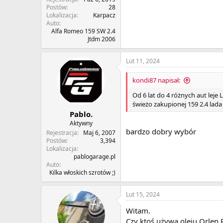
Postów
28
Lokalizacja
Karpacz
Auto
Alfa Romeo 159 SW 2.4
Jtdm 2006
Lut 11, 2024
kondi87 napisał:
Od 6 lat do 4 różnych aut leje
świeżo zakupionej 159 2.4 lada d
Pablo.
Aktywny
bardzo dobry wybór
Rejestracja
Maj 6, 2007
Postów
3,394
Lokalizacja
pablogarage.pl
Auto
Kilka włoskich szrotów ;)
Lut 15, 2024
Witam.
Czy ktoś używa oleju Orlen 