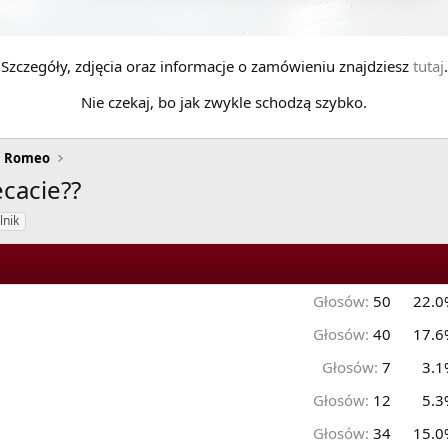
Szczegóły, zdjęcia oraz informacje o zamówieniu znajdziesz
tutaj
.
Nie czekaj, bo jak zwykle schodzą szybko.
a Romeo
ecacie??
ilnik
Głosów:
50
22.0
Głosów:
40
17.6
Głosów:
7
3.1
Głosów:
12
5.3
Głosów:
34
15.0