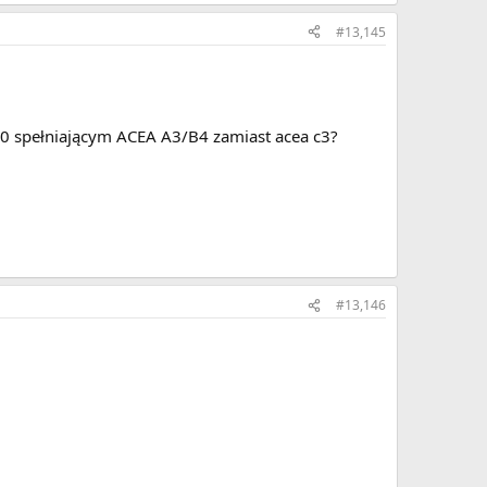
#13,145
40 spełniającym ACEA A3/B4 zamiast acea c3?
#13,146