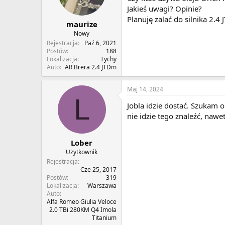
Jakieś uwagi? Opinie?
Planuję zalać do silnika 2.4
maurize
Nowy
Rejestracja
Paź 6, 2021
Postów
188
Lokalizacja
Tychy
Auto
AR Brera 2.4 JTDm
Maj 14, 2024
L
Jobla idzie dostać. Szukam 
nie idzie tego znaleźć, naw
Lober
Użytkownik
Rejestracja
Cze 25, 2017
Postów
319
Lokalizacja
Warszawa
Auto
Alfa Romeo Giulia Veloce
2.0 TBi 280KM Q4 Imola
Titanium