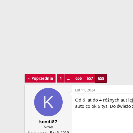
Poprzednia
1
...
656
657
658
Lut 11, 2024
K
Od 6 lat do 4 różnych aut l
auto co ok 6 tys. Do świeżo 
kondi87
Nowy
Rejestracja
Paź 6, 2019