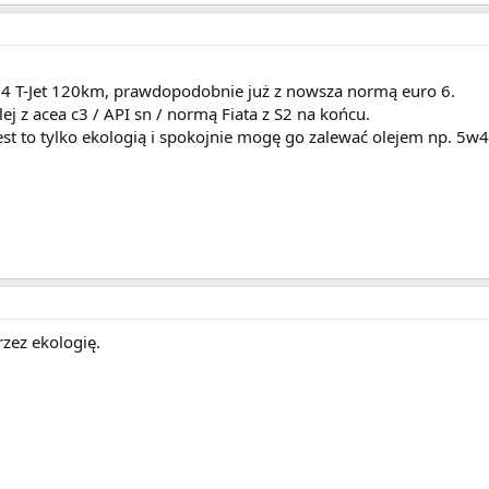
1,4 T-Jet 120km, prawdopodobnie już z nowsza normą euro 6.
lej z acea c3 / API sn / normą Fiata z S2 na końcu.
st to tylko ekologią i spokojnie mogę go zalewać olejem np. 5w
przez ekologię.