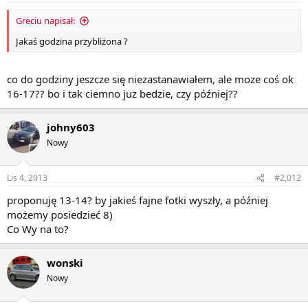
Greciu napisał:
Jakaś godzina przybliżona ?
co do godziny jeszcze się niezastanawiałem, ale moze coś ok
16-17?? bo i tak ciemno juz bedzie, czy później??
johny603
Nowy
Lis 4, 2013
#2,012
proponuję 13-14? by jakieś fajne fotki wyszły, a później
możemy posiedzieć 8)
Co Wy na to?
wonski
Nowy