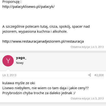
Proponuję :
http://palacyklisewo.pl/palacyk/
A szczególnie polecam tutaj, cisza, spokój, spacer nad
jeziorem, wypasiona kuchnia i alkohole.
http://www.restauracjanadjeziorem.pl/restauracja
Ostatnia edycja:
Lis 3, 2013
yago_
Y
Nowy
Lis 3, 2013
#2,008
kulawa myśle ze oki
Lisewo niebyłem, nie wiem co tam daja i jakie ceny??
Przybrodzin chyba troche za daleko jednak :/
Ostatnia edycja:
Lis 3, 2013