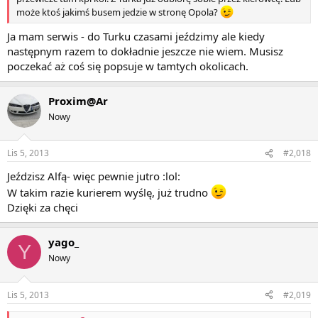
może ktoś jakimś busem jedzie w stronę Opola?
Ja mam serwis - do Turku czasami jeździmy ale kiedy
następnym razem to dokładnie jeszcze nie wiem. Musisz
poczekać aż coś się popsuje w tamtych okolicach.
Proxim@Ar
Nowy
Lis 5, 2013
#2,018
Jeździsz Alfą- więc pewnie jutro :lol:
W takim razie kurierem wyślę, już trudno
Dzięki za chęci
yago_
Y
Nowy
Lis 5, 2013
#2,019