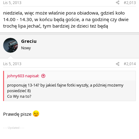
Lis 5, 2013
#2,013
niedziela, więc może właśnie pora obiadowa, gdzieś koło
14.00 - 14.30, w końcu będą goście, a na godzinę czy dwie
trochę lipa jechać, tym bardziej że dzieci też będą
Greciu
Nowy
Lis 5, 2013
#2,014
johny603 napisał:
proponuję 13-14? by jakieś fajne fotki wyszły, a później możemy
posiedzieć 8)
Co Wy na to?
Prawdę pisze
- - - Updated - - -