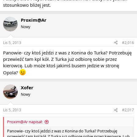
stosunkowo bliżej jest.
Proxim@Ar
Nowy
Lis 5, 2013
#2,016
Panowie- czy ktoś jeździ z was z Konina do Turka? Potrzebuję
przewieźć tam kpl kół. Z Turka już odbiorę sobie przez
kierowcę. Lub może ktoś jakimś busem jedzie w stronę
Opola?
Xofer
Nowy
Lis 5, 2013
#2,017
Proxim@Ar napisał:
Panowie- czy ktoś jeździ z was z Konina do Turka? Potrzebuję
przewieźć tam kpl kół. Z Turka już odbiorę sobie przez kierowcę. Lub