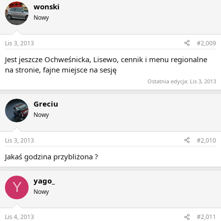
wonski
Nowy
Lis 3, 2013
#2,009
Jest jeszcze Ochweśnicka, Lisewo, cennik i menu regionalne
na stronie, fajne miejsce na sesję
Ostatnia edycja:
Lis 3, 2013
Greciu
Nowy
Lis 3, 2013
#2,010
Jakaś godzina przybliżona ?
yago_
Y
Nowy
Lis 4, 2013
#2,011