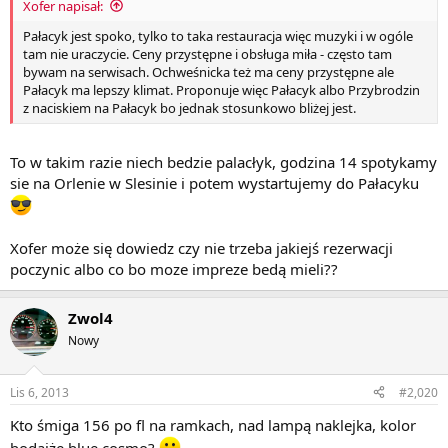
Xofer napisał:
Pałacyk jest spoko, tylko to taka restauracja więc muzyki i w ogóle
tam nie uraczycie. Ceny przystępne i obsługa miła - często tam
bywam na serwisach. Ochweśnicka też ma ceny przystępne ale
Pałacyk ma lepszy klimat. Proponuje więc Pałacyk albo Przybrodzin
z naciskiem na Pałacyk bo jednak stosunkowo bliżej jest.
To w takim razie niech bedzie palacłyk, godzina 14 spotykamy
sie na Orlenie w Slesinie i potem wystartujemy do Pałacyku
Xofer może się dowiedz czy nie trzeba jakiejś rezerwacji
poczynic albo co bo moze impreze bedą mieli??
Zwol4
Nowy
Lis 6, 2013
#2,020
Kto śmiga 156 po fl na ramkach, nad lampą naklejka, kolor
bodajże blue cosmo?