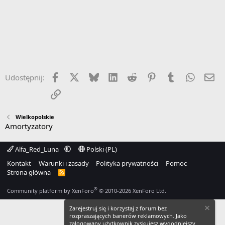
Facebook
X
Bluesky
LinkedIn
Reddit
Pinterest
Tumblr
WhatsA
Em
Udostępnij:
Link
Wielkopolskie
Amortyzatory
Alfa_Red_Luna
Polski (PL)
Kontakt
Warunki i zasady
Polityka prywatności
Pomoc
Strona główna
R
S
S
®
Community platform by XenForo
© 2010-2026 XenForo Ltd.
Zarejestruj się i korzystaj z forum bez
rozpraszających banerów reklamowych. Jako
zalogowany użytkownik zyskujesz wygodniejszy