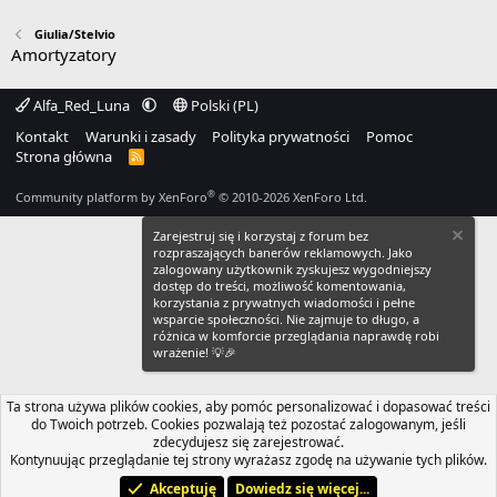
Giulia/Stelvio
Amortyzatory
Alfa_Red_Luna
Polski (PL)
Kontakt
Warunki i zasady
Polityka prywatności
Pomoc
Strona główna
R
S
S
®
Community platform by XenForo
© 2010-2026 XenForo Ltd.
Zarejestruj się i korzystaj z forum bez
rozpraszających banerów reklamowych. Jako
zalogowany użytkownik zyskujesz wygodniejszy
dostęp do treści, możliwość komentowania,
korzystania z prywatnych wiadomości i pełne
wsparcie społeczności. Nie zajmuje to długo, a
różnica w komforcie przeglądania naprawdę robi
wrażenie! 💡🎉
Ta strona używa plików cookies, aby pomóc personalizować i dopasować treści
do Twoich potrzeb. Cookies pozwalają też pozostać zalogowanym, jeśli
zdecydujesz się zarejestrować.
Kontynuując przeglądanie tej strony wyrażasz zgodę na używanie tych plików.
Akceptuję
Dowiedz się więcej...