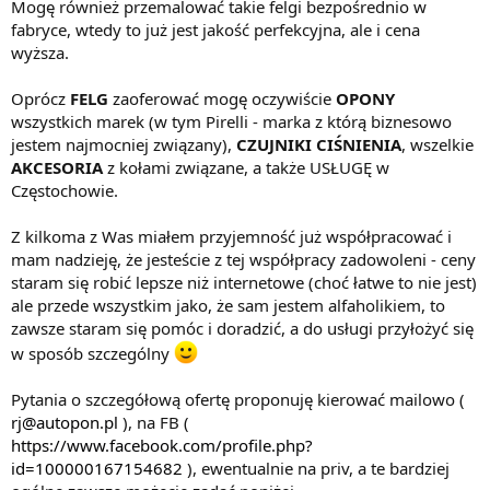
Mogę również przemalować takie felgi bezpośrednio w
fabryce, wtedy to już jest jakość perfekcyjna, ale i cena
wyższa.
Oprócz
FELG
zaoferować mogę oczywiście
OPONY
wszystkich marek (w tym Pirelli - marka z którą biznesowo
jestem najmocniej związany),
CZUJNIKI CIŚNIENIA
, wszelkie
AKCESORIA
z kołami związane, a także USŁUGĘ w
Częstochowie.
Z kilkoma z Was miałem przyjemność już współpracować i
mam nadzieję, że jesteście z tej współpracy zadowoleni - ceny
staram się robić lepsze niż internetowe (choć łatwe to nie jest)
ale przede wszystkim jako, że sam jestem alfaholikiem, to
zawsze staram się pomóc i doradzić, a do usługi przyłożyć się
w sposób szczególny
Pytania o szczegółową ofertę proponuję kierować mailowo (
rj@autopon.pl
), na FB (
https://www.facebook.com/profile.php?
id=100000167154682
), ewentualnie na priv, a te bardziej