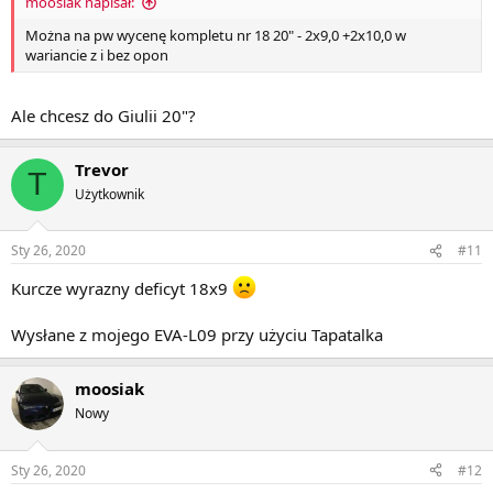
moosiak napisał:
Można na pw wycenę kompletu nr 18 20" - 2x9,0 +2x10,0 w
wariancie z i bez opon
Ale chcesz do Giulii 20"?
Trevor
T
Użytkownik
Sty 26, 2020
#11
Kurcze wyrazny deficyt 18x9
Wysłane z mojego EVA-L09 przy użyciu Tapatalka
moosiak
Nowy
Sty 26, 2020
#12