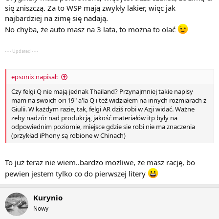
się zniszczą. Za to WSP mają zwykły lakier, więc jak
najbardziej na zimę się nadają.
No chyba, że auto masz na 3 lata, to można to olać
- - - Updated - - -
epsonix napisał:
Czy felgi Q nie mają jednak Thailand? Przynajmniej takie napisy
mam na swoich ori 19" a'la Q i też widziałem na innych rozmiarach z
Giulii. W każdym razie, tak, felgi AR dziś robi w Azji widać. Ważne
żeby nadzór nad produkcją, jakość materiałów itp były na
odpowiednim poziomie, miejsce gdzie sie robi nie ma znaczenia
(przykład iPhony są robione w Chinach)
To już teraz nie wiem..bardzo możliwe, że masz rację, bo
pewien jestem tylko co do pierwszej litery
Kurynio
Nowy