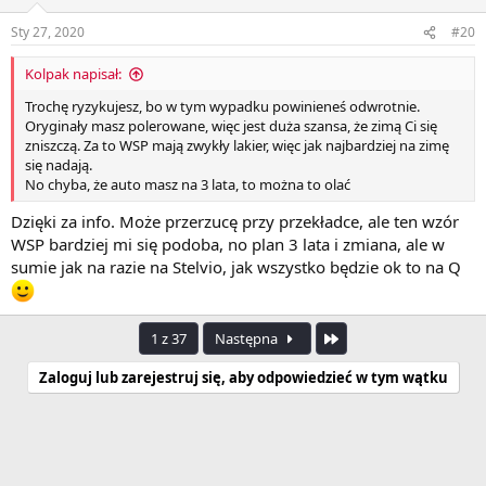
Sty 27, 2020
#20
Kolpak napisał:
Trochę ryzykujesz, bo w tym wypadku powinieneś odwrotnie.
Oryginały masz polerowane, więc jest duża szansa, że zimą Ci się
zniszczą. Za to WSP mają zwykły lakier, więc jak najbardziej na zimę
się nadają.
No chyba, że auto masz na 3 lata, to można to olać
Dzięki za info. Może przerzucę przy przekładce, ale ten wzór
WSP bardziej mi się podoba, no plan 3 lata i zmiana, ale w
sumie jak na razie na Stelvio, jak wszystko będzie ok to na Q
Ostatnia
1 z 37
Następna
Zaloguj lub zarejestruj się, aby odpowiedzieć w tym wątku