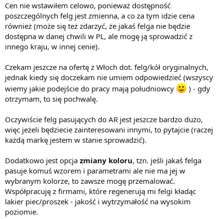
Cen nie wstawiłem celowo, ponieważ dostępność
poszczególnych felg jest zmienna, a co za tym idzie cena
również (może się też zdarzyć, że jakaś felga nie będzie
dostępna w danej chwili w PL, ale mogę ją sprowadzić z
innego kraju, w innej cenie).
Czekam jeszcze na ofertę z Włoch dot. felg/kół oryginalnych,
jednak kiedy się doczekam nie umiem odpowiedzieć (wszyscy
wiemy jakie podejście do pracy mają południowcy
) - gdy
otrzymam, to się pochwalę.
Oczywiście felg pasujących do AR jest jeszcze bardzo dużo,
więc jeżeli będziecie zainteresowani innymi, to pytajcie (raczej
każdą markę jestem w stanie sprowadzić).
Dodatkowo jest opcja
zmiany koloru
, tzn. jeśli jakaś felga
pasuje komuś wzorem i parametrami ale nie ma jej w
wybranym kolorze, to zawsze mogę przemalować.
Współpracuję z firmami, które regenerują mi felgi kładąc
lakier piec/proszek - jakość i wytrzymałość na wysokim
poziomie.