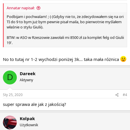
Annatar napisał:
Podbijam i pochwalam! ;-) (Gdyby nie to, że zdecydowałem się na ori
TI do 9 to bym już bym pewnie pisał maila, bo pierwotnie myślałem
właśnie o stylu Giulii).
BTW: w ASO w Rzeszowie zawołali mi 8500 zł za komplet felg od Giulii
19'.
No to tutaj nr 1-2 wychodzi poniżej 3k... taka mała różnica
Dareek
D
Aktywny
Sty 25, 2020
#4
super sprawa ale jak z jakością?
Kolpak
Użytkownik