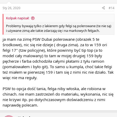
Sty 26, 2020
#14
Kolpak napisał:
Problemy bywają tylko z lakierem gdy felgi są polerowane (te nie są)
i używane zimą ale takie zdarzają się i na markowych felgach.
ja mam na zimę PSW Dubai polerowane (obrazek 5 te
środkowe), nic się nie dzieje ( druga zima). za to w 159 ori
felgi 17" (tzw policyjne), które powinny być tip top (a to
model cały malowany) to tam w mojej drugiej 159 były
pęcherze i farba odchodziła całymi płatami z tyłu ramion
(pomalowałem i było git). To samo u kumpla, choć takie felgi
też miałem w pierwszej 159 i tam się z nimi nic nie działo. Tak
więc nie ma reguły.
PSW to opcja dość tania, felga niby włoska, ale robiona w
chinach. nie mam zastrzeżeń do materiału, wykonania, nic się
nie krzywi itp. po dotychczasowym doświadczeniu z nimi
naprawdę polecam.