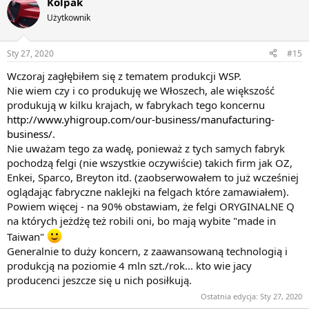
Kolpak
Użytkownik
Sty 27, 2020
#15
Wczoraj zagłębiłem się z tematem produkcji WSP.
Nie wiem czy i co produkuję we Włoszech, ale większość
produkują w kilku krajach, w fabrykach tego koncernu
http://www.yhigroup.com/our-business/manufacturing-
business/
.
Nie uważam tego za wadę, ponieważ z tych samych fabryk
pochodzą felgi (nie wszystkie oczywiście) takich firm jak OZ,
Enkei, Sparco, Breyton itd. (zaobserwowałem to już wcześniej
oglądając fabryczne naklejki na felgach które zamawiałem).
Powiem więcej - na 90% obstawiam, że felgi ORYGINALNE Q
na których jeżdżę też robili oni, bo mają wybite "made in
Taiwan"
Generalnie to duży koncern, z zaawansowaną technologią i
produkcją na poziomie 4 mln szt./rok... kto wie jacy
producenci jeszcze się u nich posiłkują.
Ostatnia edycja:
Sty 27, 2020