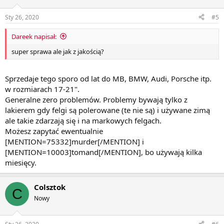
Sty 26, 2020
#5
Dareek napisał:
super sprawa ale jak z jakością?
Sprzedaje tego sporo od lat do MB, BMW, Audi, Porsche itp.
w rozmiarach 17-21".
Generalne zero problemów. Problemy bywają tylko z
lakierem gdy felgi są polerowane (te nie są) i używane zimą
ale takie zdarzają się i na markowych felgach.
Możesz zapytać ewentualnie
[MENTION=75332]murder[/MENTION] i
[MENTION=10003]tomand[/MENTION], bo używają kilka
miesięcy.
Colsztok
C
Nowy