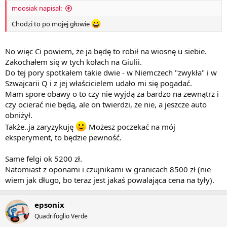
moosiak napisał:
Chodzi to po mojej głowie
No więc Ci powiem, że ja będę to robił na wiosnę u siebie.
Zakochałem się w tych kołach na Giulii.
Do tej pory spotkałem takie dwie - w Niemczech "zwykła" i w
Szwajcarii Q i z jej właścicielem udało mi się pogadać.
Mam spore obawy o to czy nie wyjdą za bardzo na zewnątrz i
czy ocierać nie będą, ale on twierdzi, że nie, a jeszcze auto
obniżył.
Także..ja zaryzykuję
Możesz poczekać na mój
eksperyment, to będzie pewność.
Same felgi ok 5200 zł.
Natomiast z oponami i czujnikami w granicach 8500 zł (nie
wiem jak długo, bo teraz jest jakaś powalająca cena na tyły).
epsonix
Quadrifoglio Verde