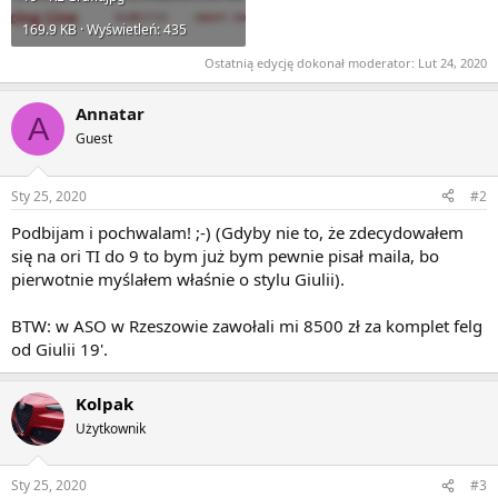
169.9 KB · Wyświetleń: 435
Ostatnią edycję dokonał moderator:
Lut 24, 2020
Annatar
A
Guest
Sty 25, 2020
#2
Podbijam i pochwalam! ;-) (Gdyby nie to, że zdecydowałem
się na ori TI do 9 to bym już bym pewnie pisał maila, bo
pierwotnie myślałem właśnie o stylu Giulii).
BTW: w ASO w Rzeszowie zawołali mi 8500 zł za komplet felg
od Giulii 19'.
Kolpak
Użytkownik
Sty 25, 2020
#3