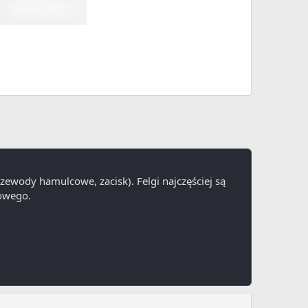
wody hamulcowe, zacisk). Felgi najczęściej są
lowego.