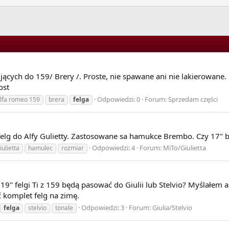
ących do 159/ Brery /. Proste, nie spawane ani nie lakierowane. 
ost
Odpowiedzi: 0
Forum:
Sprzedam części
lfa romeo 159
brera
felga
felg do Alfy Gulietty. Zastosowane sa hamukce Brembo. Czy 17" b
Odpowiedzi: 4
Forum:
MiTo/Giulietta
iulietta
hamulec
rozmiar
 19'' felgi Ti z 159 będą pasować do Giulii lub Stelvio? Myślałem 
ć komplet felg na zimę.
Odpowiedzi: 3
Forum:
Giulia/Stelvio
felga
stelvio
tonale