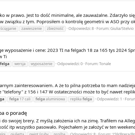
kko w prawo. Jest to dość minimalne, ale zauważalne. Zdarzyło się
 w związku z tym. Poprosiłem o kontrolę geometrii w ASO przy ok
Odpowiedzi: 8
Forum:
Giulia/Stelvio
ściąganie
zawieszenie
zbieżność
e wyposażenie i cene: 2023 TI na felgach 18 za 165 tys 2024 Spri
w Ti
Odpowiedzi: 0
Forum:
Tonale
felga
wersja
wyposażenie
rnym zainteresowaniem. A że to pilna potrzeba to mam nadzieję że
"telefony" z 156 i 147 W ostateczności może to być nawet replika 
Odpowiedzi: 1
Foru
lga
felga
17 cali
felga
aluminiowa
replika
felga
śba o poradę
 do swojej brery. Z myślą założenia ich na zimę. Trafiłem na Alle
ość itp wszystko pasowało. Pojechałem je założyć w ten weekend a
Odpowiedzi: 8
Forum:
159/Brera/Br
elgi
giulietta
gwint śruby
prośba