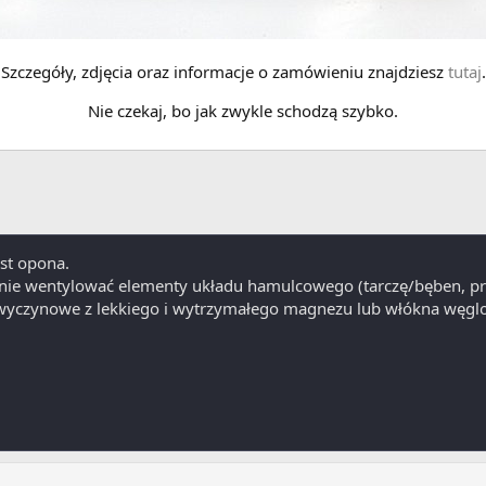
Szczegóły, zdjęcia oraz informacje o zamówieniu znajdziesz
tutaj
.
Nie czekaj, bo jak zwykle schodzą szybko.
est opona.
e wentylować elementy układu hamulcowego (tarczę/bęben, prze
i wyczynowe z lekkiego i wytrzymałego magnezu lub włókna węg