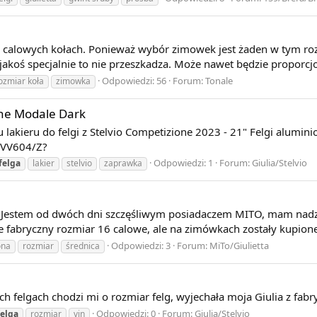
0 calowych kołach. Ponieważ wybór zimowek jest żaden w tym r
 jakoś specjalnie to nie przeszkadza. Może nawet będzie proporcjo
Odpowiedzi: 56
Forum:
Tonale
ozmiar koła
zimowka
one Modale Dark
lakieru do felgi z Stelvio Competizione 2023 - 21" Felgi alumin
d VV604/Z?
Odpowiedzi: 1
Forum:
Giulia/Stelvio
felga
lakier
stelvio
zaprawka
 Jestem od dwóch dni szczęśliwym posiadaczem MITO, mam nadzie
 fabryczny rozmiar 16 calowe, ale na zimówkach zostały kupione.
Odpowiedzi: 3
Forum:
MiTo/Giulietta
ona
rozmiar
średnica
ch felgach chodzi mi o rozmiar felg, wyjechała moja Giulia z f
Odpowiedzi: 0
Forum:
Giulia/Stelvio
felga
rozmiar
vin