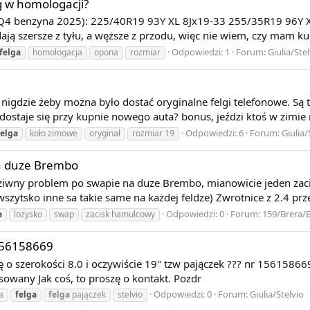
g w homologacji?
Q4 benzyna 2025): 225/40R19 93Y XL 8Jx19-33 255/35R19 96Y X
ją szersze z tyłu, a węższe z przodu, więc nie wiem, czy mam kupi
Odpowiedzi: 1
Forum:
Giulia/Ste
felga
homologacja
opona
rozmiar
 nigdzie żeby można było dostać oryginalne felgi telefonowe. Są 
 dostaje się przy kupnie nowego auta? bonus, jeździ ktoś w zimie 
Odpowiedzi: 6
Forum:
Giulia/
felga
koło zimowe
oryginał
rozmiar 19
a duze Brembo
ziwny problem po swapie na duze Brembo, mianowicie jeden zacisk 
 wszytsko inne sa takie same na każdej feldze) Zwrotnice z 2.4 prze
Odpowiedzi: 0
Forum:
159/Brera/B
a
lozysko
swap
zacisk hamulcowy
 156158669
 o szerokości 8.0 i oczywiście 19" tzw pajączek ??? nr 15615866
sowany Jak coś, to proszę o kontakt. Pozdr
Odpowiedzi: 0
Forum:
Giulia/Stelvio
a
felga
felga
pajączek
stelvio