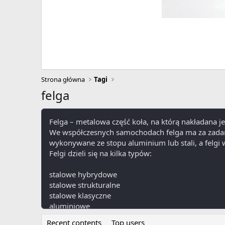
Strona główna
Tagi
felga
Felga – metalowa część koła, na którą nakładana j
We współczesnych samochodach felga ma za zadani
wykonywane ze stopu aluminium lub stali, a felg
Felgi dzieli się na kilka typów:
stalowe hybrydowe
stalowe strukturalne
stalowe klasyczne
aluminiowe
Recent contents
Top users