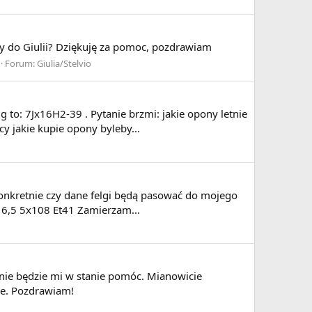
ły do Giulii? Dziękuję za pomoc, pozdrawiam
Forum:
Giulia/Stelvio
g to: 7Jx16H2-39 . Pytanie brzmi: jakie opony letnie
y jakie kupie opony byleby...
 Konkretnie czy dane felgi będą pasować do mojego
 J 6,5 5x108 Et41 Zamierzam...
nie będzie mi w stanie pomóc. Mianowicie
cie. Pozdrawiam!