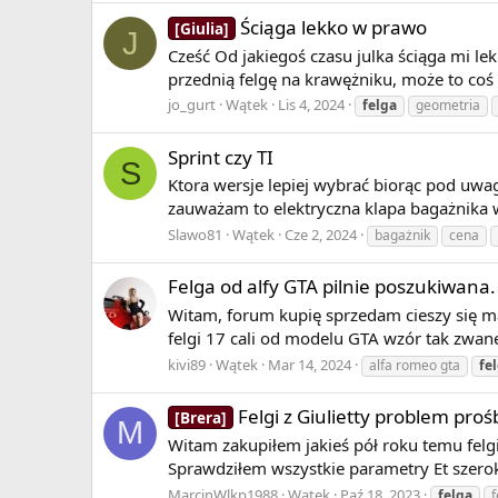
Ściąga lekko w prawo
[Giulia]
J
Cześć Od jakiegoś czasu julka ściąga mi le
przednią felgę na krawężniku, może to coś
jo_gurt
Wątek
Lis 4, 2024
felga
geometria
Sprint czy TI
S
Ktora wersje lepiej wybrać biorąc pod uwag
zauważam to elektryczna klapa bagażnika 
Slawo81
Wątek
Cze 2, 2024
bagażnik
cena
Felga od alfy GTA pilnie poszukiwana.
Witam, forum kupię sprzedam cieszy się ma
felgi 17 cali od modelu GTA wzór tak zwane 
kivi89
Wątek
Mar 14, 2024
alfa romeo gta
fe
Felgi z Giulietty problem pro
[Brera]
M
Witam zakupiłem jakieś pół roku temu felgi
Sprawdziłem wszystkie parametry Et szerok
MarcinWlkp1988
Wątek
Paź 18, 2023
felga
f