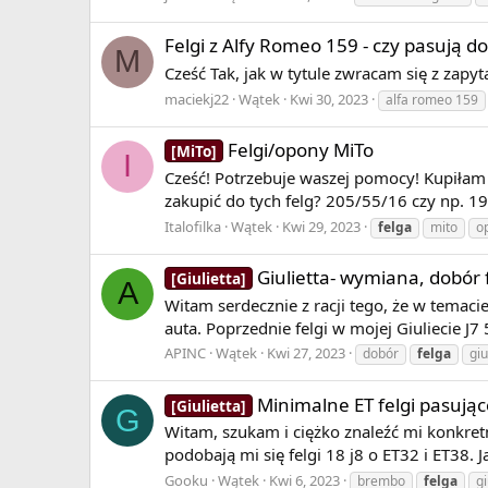
Felgi z Alfy Romeo 159 - czy pasują do 
M
Cześć Tak, jak w tytule zwracam się z zap
maciekj22
Wątek
Kwi 30, 2023
alfa romeo 159
Felgi/opony MiTo
[MiTo]
I
Cześć! Potrzebuje waszej pomocy! Kupiłam a
zakupić do tych felg? 205/55/16 czy np. 19
Italofilka
Wątek
Kwi 29, 2023
felga
mito
o
Giulietta- wymiana, dobór 
[Giulietta]
A
Witam serdecznie z racji tego, że w temaci
auta. Poprzednie felgi w mojej Giuliecie J7
APINC
Wątek
Kwi 27, 2023
dobór
felga
giu
Minimalne ET felgi pasują
[Giulietta]
G
Witam, szukam i ciężko znaleźć mi konkre
podobają mi się felgi 18 j8 o ET32 i ET38.
Gooku
Wątek
Kwi 6, 2023
brembo
felga
gi