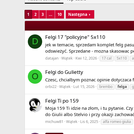
View More On Wikipedia.org
1
2
3
...
10
Następna
Felgi 17 "policyjne" 5x110
D
jek w temacie, sprzedam komplet felg pasuj
odswieżyć. Sprzedane - mozna skasowac p
datajan
Wątek
Kwi 12, 2026
17 cal
5x110
a
Felgi do Gulietty
O
Czesc, chcialbym poznac opinie dotyczaca 
orbi22
Wątek
Lut 15, 2026
brembo
felga
g
Felgi Ti po 159
Moja 159 Ti idzie na złom, i tu pytanie. Czy
do Giulii albo Stelvio i przy okazji zachowa
michuw81
Wątek
Lis 6, 2025
alfa romeo giulia