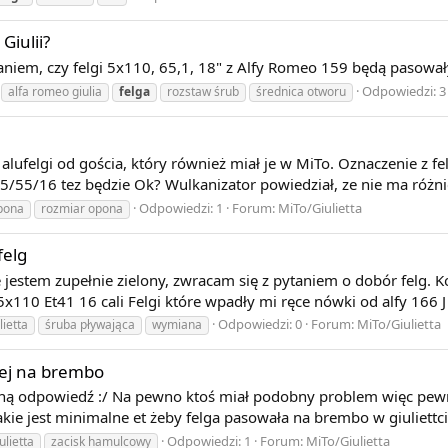
Giulii?
ytaniem, czy felgi 5x110, 65,1, 18" z Alfy Romeo 159 będą pasowa
Odpowiedzi: 3
alfa romeo giulia
felga
rozstaw śrub
średnica otworu
lufelgi od gościa, który również miał je w MiTo. Oznaczenie z fel
5/55/16 tez będzie Ok? Wulkanizator powiedział, ze nie ma różnic
Odpowiedzi: 1
Forum:
MiTo/Giulietta
pona
rozmiar opona
felg
e jestem zupełnie zielony, zwracam się z pytaniem o dobór felg.
 5x110 Et41 16 cali Felgi które wpadły mi ręce nówki od alfy 166
Odpowiedzi: 0
Forum:
MiTo/Giulietta
lietta
śruba pływająca
wymiana
cej na brembo
tną odpowiedź :/ Na pewno ktoś miał podobny problem więc pew
 Jakie jest minimalne et żeby felga pasowała na brembo w giuliett
Odpowiedzi: 1
Forum:
MiTo/Giulietta
ulietta
zacisk hamulcowy