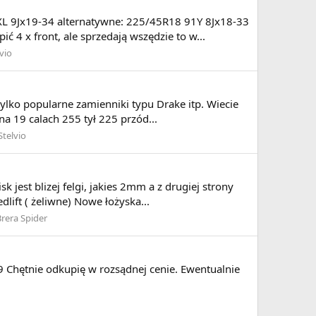
L 9Jx19-34 alternatywne: 225/45R18 91Y 8Jx18-33
ć 4 x front, ale sprzedają wszędzie to w...
lvio
tylko popularne zamienniki typu Drake itp. Wiecie
na 19 calach 255 tył 225 przód...
Stelvio
jest blizej felgi, jakies 2mm a z drugiej strony
dlift ( żeliwne) Nowe łożyska...
rera Spider
9 Chętnie odkupię w rozsądnej cenie. Ewentualnie