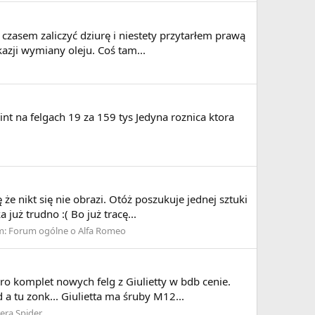
 czasem zaliczyć dziurę i niestety przytarłem prawą
azji wymiany oleju. Coś tam...
nt na felgach 19 za 159 tys Jedyna roznica ktora
 nikt się nie obrazi. Otóż poszukuje jednej sztuki
już trudno :( Bo już tracę...
m:
Forum ogólne o Alfa Romeo
gro komplet nowych felg z Giulietty w bdb cenie.
 tu zonk... Giulietta ma śruby M12...
era Spider