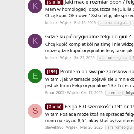
Jaki macie rozmiar opon / fel
[Giulia]
K
Mam w homologacji dopuszczalne (Giulia 
Chcę kupić OEmowe 18stki felgi, ale sprzeda
kulisek
Wątek
Paź 15, 2025
alfa romeo giulia
Gdzie kupić oryginalne felgi do giuli?
K
Chcę kupić komplet kół na zimę i nie widzę
może gdzie kupić oryginalne fele, takie jak
kulisek
Wątek
Sie 25, 2025
alfa romeo giulia
Problem po swapie zaciskow n
[159]
E
Witam , jak w temacie pojawił sie u mnie d
jest ok 6mm Felgi oryginalnie 19 z Ti ( et i
Emart2005
Wątek
Cze 17, 2025
brembo
felg
Felga 8.0 szerokość i 19" nr
[Giulia]
S
Witam Posiada może ktoś na sprzedaż felgę
mam na zbyciu 8,5" jakby ktoś był zaintere
slawek986
Wątek
Mar 26, 2025
alfa romeo giuli