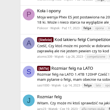
Koła i opony
P
Moja wersja Phev ES jest postawiona na 2
18 ki. Może i nieco starca na wyglądzie ale
Piskoor
Wątek
Paź 17, 2023
felga
opona
r
Kod lakieru felgi Competizi
[Stelvio]
A
Cześć, Czy ktoś może mi pomóc w dobraniu 
zaprawkę ale nie jestem pewien czy to ko
atomic339
Wątek
Lip 26, 2023
competizione
Rozmiar felg na LATO
[MiTo]
S
Rozmiar felg na LATO 1.4TB 120HP Cześć !
mam pytanie o felgi, mam obecnie na sobie
sasi1000
Wątek
Lip 14, 2023
felga
lato
op
Rozmiar felg
J
Witam. Czy może mi ktoś sprawdzić na jaki
jaro23
Wątek
Cze 19, 2023
alfa romeo giulia