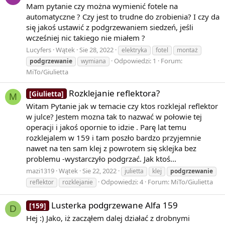
Mam pytanie czy można wymienić fotele na
automatyczne ? Czy jest to trudne do zrobienia? I czy da
się jakoś ustawić z podgrzewaniem siedzeń, jeśli
wcześniej nic takiego nie miałem ?
Lucyfers
Wątek
Sie 28, 2022
elektryka
fotel
montaż
Odpowiedzi: 1
Forum:
podgrzewanie
wymiana
MiTo/Giulietta
Rozklejanie reflektora?
[Giulietta]
M
Witam Pytanie jak w temacie czy ktos rozklejal reflektor
w julce? Jestem mozna tak to nazwać w połowie tej
operacji i jakoś opornie to idzie . Parę lat temu
rozklejalem w 159 i tam poszło bardzo przyjemnie
nawet na ten sam klej z powrotem się sklejka bez
problemu -wystarczyło podgrzać. Jak ktoś...
mazi1319
Wątek
Sie 22, 2022
julietta
klej
podgrzewanie
Odpowiedzi: 4
Forum:
MiTo/Giulietta
reflektor
rozklejanie
Lusterka podgrzewane Alfa 159
[159]
D
Hej :) Jako, iż zacząłem dalej działać z drobnymi