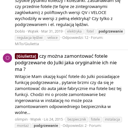
Szybkie pytanko koledzy i koleżanki. Zastanawiam się
czy przednie fotele (te fajne ze zintegrowanymi
zagłówkami) z poliftowych wersji QV i VELOCE
wychodziły w wersji z pełną elektryką? Czy tylko z
podgrzewaniem i el. regulacją lędźwi.
Doblo
Wątek
Mar 31, 2019
elektryka
fotel
podgrzewanie
Odpowiedzi: 12
Forum:
regulacja lędźwi
veloce
MiTo/Giulietta
czy można zamontować fotele
[Giulietta]
O
podgrzewane do Julki jaka oryginalnie ich nie
ma ?
Witajcie Mam okazję kupić fotele do Julki posiadające
funkcję podgrzewania , pytanie brzmi czy da się je
zamontować do auta jakie fabrycznie ma fotele bez tej
funkcji. Chodzi mi o proste zamontowanie bez
ingerowania w instalację no może poza
zamontowaniem odpowiedniego bezpiecznika w
wolne...
olimpin
Wątek
Lis 24, 2015
bezpiecznik
fotele
instalacja
Odpowiedzi: 2
Forum:
montaż
podgrzewanie