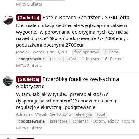
MiTo/Giulietta
Fotele Recaro Sportster CS Giulietta
[Giulietta]
Nie mialem okazji siedziec ale wygladaja na calkiem
wygodne...w porownaniu do oryginalnych czy nie sa
nawet dluzsze? Skora i podgrzewanie +/- 2000eur , z
poduszkami bocznymi 2700eur
Jabolek
Wątek
Paź 13, 2015
fotel sportowy
giulietta
Odpowiedzi: 6
Forum:
podgrzewanie
recaro
skóra
MiTo/Giulietta
Przeróbka foteli ze zwykłych na
[Giulietta]
elektryczne
Witam, tak jak w tytule... przerabiał ktoś???
dysponujecie schematem??? chodzi mi o pełną
regulację elektryczną i podgrzewanie.
Adrianek
Wątek
Sie 10, 2015
elektryka
fotel
Odpowiedzi: 7
Forum:
podgrzewanie
przeróbka
schemat
MiTo/Giulietta