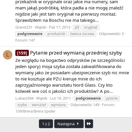
przekaźnik w oryginale oraz jakie ma numery, sam
mam jakąś podróbkę, która padła a nie mogę znaleźć
nigdzie jaki jest tam oryginał na pierwszy montaż.
Sprawdziłem na Boschu nie ma takiego...
Grand231
Wątek
Paź 17, 2013
jtd
oryginał
Odpowiedzi: 3
podgrzewanie
przekaźnik
świeca żarowa
Forum:
147
Pytanie przed wymianą przedniej szyby
[159]
L
Ze względu na bogactwo odprysków (w szczególności
jeden spory) moja szyba została zakwalifikowana do
wymiany jako że posiadam ubezpieczenie szyb nic mnie
to nie kosztuje ale PZU kieruje mnie do ich
zaprzyjaźnionego warsztatu Nord Glass. Czy kto
kolwiek wie coś o jakości ich produktów? A po...
LukaszS84
Wątek
Lut 19, 2011
podgrzewanie
pytanie
Odpowiedzi: 149
Forum:
szyba
warsztat
wymiana
159/Brera/Brera Spider
Ostatnia
1 z 2
Następna