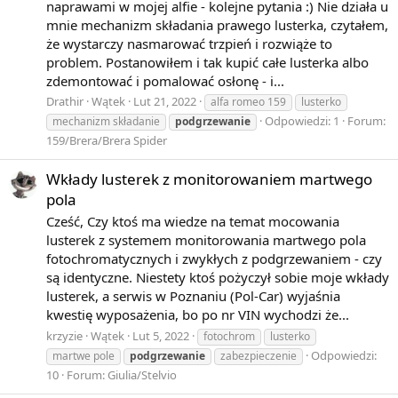
naprawami w mojej alfie - kolejne pytania :) Nie działa u
mnie mechanizm składania prawego lusterka, czytałem,
że wystarczy nasmarować trzpień i rozwiąże to
problem. Postanowiłem i tak kupić całe lusterka albo
zdemontować i pomalować osłonę - i...
Drathir
Wątek
Lut 21, 2022
alfa romeo 159
lusterko
Odpowiedzi: 1
Forum:
mechanizm składanie
podgrzewanie
159/Brera/Brera Spider
Wkłady lusterek z monitorowaniem martwego
pola
Cześć, Czy ktoś ma wiedze na temat mocowania
lusterek z systemem monitorowania martwego pola
fotochromatycznych i zwykłych z podgrzewaniem - czy
są identyczne. Niestety ktoś pożyczył sobie moje wkłady
lusterek, a serwis w Poznaniu (Pol-Car) wyjaśnia
kwestię wyposażenia, bo po nr VIN wychodzi że...
krzyzie
Wątek
Lut 5, 2022
fotochrom
lusterko
Odpowiedzi:
martwe pole
podgrzewanie
zabezpieczenie
10
Forum:
Giulia/Stelvio