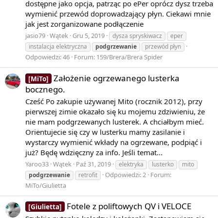
dostępne jako opcja, patrząc po ePer oprócz dysz trzeba
wymienić przewód doprowadzający płyn. Ciekawi mnie
jak jest zorganizowane podłączenie
jasio79
Wątek
Gru 5, 2019
dysza spryskiwacz
eper
instalacja elektryczna
podgrzewanie
przewód płyn
Odpowiedzi: 46
Forum:
159/Brera/Brera Spider
Założenie ogrzewanego lusterka
[MiTo]
bocznego.
Cześć Po zakupie używanej Mito (rocznik 2012), przy
pierwszej zimie okazało się ku mojemu zdziwieniu, że
nie mam podgrzewanych lusterek. A chciałbym mieć.
Orientujecie się czy w lusterku mamy zasilanie i
wystarczy wymienić wkłady na ogrzewane, podpiąć i
już? Będę wdzięczny za info. Jeśli temat...
Yaroo33
Wątek
Paź 31, 2019
elektryka
lusterko
mito
Odpowiedzi: 2
Forum:
podgrzewanie
retrofit
MiTo/Giulietta
Fotele z poliftowych QV i VELOCE
[Giulietta]