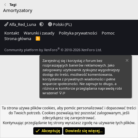
Tagi
Amortyzatory
Alfa_Red_Luna
Polski (PL)
Kontakt
Warunki i zasady
Polityka prywatności
Pomoc
Strona główna
R
S
S
®
Community platform by XenForo
© 2010-2026 XenForo Ltd.
Zarejestruj się i korzystaj z forum bez
rozpraszających banerów reklamowych. Jako
zalogowany użytkownik zyskujesz wygodniejszy
dostęp do treści, możliwość komentowania,
korzystania z prywatnych wiadomości i pełne
wsparcie społeczności. Nie zajmuje to długo, a
różnica w komforcie przeglądania naprawdę robi
wrażenie! 💡🎉
Ta strona używa plików cookies, aby pomóc personalizować i dopasować treści
do Twoich potrzeb. Cookies pozwalają też pozostać zalogowanym, jeśli
zdecydujesz się zarejestrować.
Kontynuując przeglądanie tej strony wyrażasz zgodę na używanie tych plików.
Akceptuję
Dowiedz się więcej...