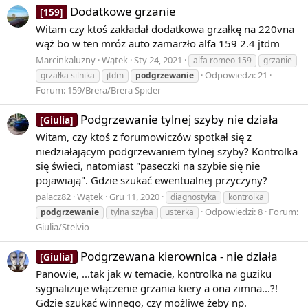
Dodatkowe grzanie
[159]
Witam czy ktoś zakładał dodatkowa grzałkę na 220vna
wąż bo w ten mróz auto zamarzło alfa 159 2.4 jtdm
Marcinkaluzny
Wątek
Sty 24, 2021
alfa romeo 159
grzanie
Odpowiedzi: 21
grzałka silnika
jtdm
podgrzewanie
Forum:
159/Brera/Brera Spider
Podgrzewanie tylnej szyby nie działa
[Giulia]
Witam, czy ktoś z forumowiczów spotkał się z
niedziałającym podgrzewaniem tylnej szyby? Kontrolka
się świeci, natomiast "paseczki na szybie się nie
pojawiają". Gdzie szukać ewentualnej przyczyny?
palacz82
Wątek
Gru 11, 2020
diagnostyka
kontrolka
Odpowiedzi: 8
Forum:
podgrzewanie
tylna szyba
usterka
Giulia/Stelvio
Podgrzewana kierownica - nie działa
[Giulia]
Panowie, ...tak jak w temacie, kontrolka na guziku
sygnalizuje włączenie grzania kiery a ona zimna...?!
Gdzie szukać winnego, czy możliwe żeby np.