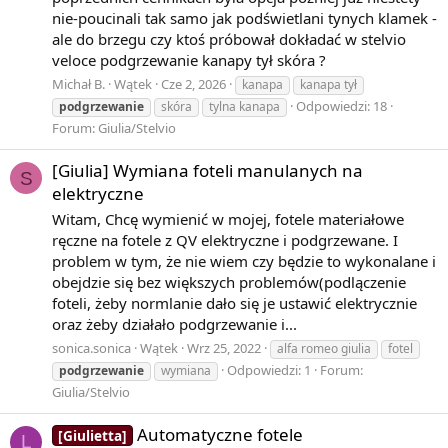
View More On Wikipedia.org
nie-poucinali tak samo jak podświetlani tynych klamek -
ale do brzegu czy ktoś próbował dokładać w stelvio
veloce podgrzewanie kanapy tył skóra ?
Michał B.
Wątek
Cze 2, 2026
kanapa
kanapa tył
Odpowiedzi: 18
podgrzewanie
skóra
tylna kanapa
Forum:
Giulia/Stelvio
[Giulia] Wymiana foteli manulanych na
S
elektryczne
Witam, Chcę wymienić w mojej, fotele materiałowe
ręczne na fotele z QV elektryczne i podgrzewane. I
problem w tym, że nie wiem czy będzie to wykonalane i
obejdzie się bez większych problemów(podlączenie
foteli, żeby normlanie dało się je ustawić elektrycznie
oraz żeby działało podgrzewanie i...
sonica.sonica
Wątek
Wrz 25, 2022
alfa romeo giulia
fotel
Odpowiedzi: 1
Forum:
podgrzewanie
wymiana
Giulia/Stelvio
Automatyczne fotele
[Giulietta]
L