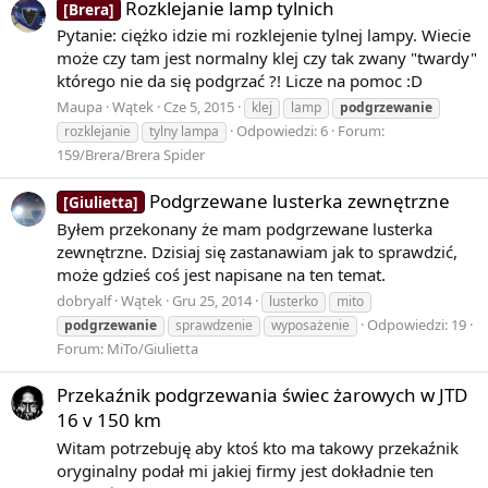
Rozklejanie lamp tylnich
[Brera]
Pytanie: ciężko idzie mi rozklejenie tylnej lampy. Wiecie
może czy tam jest normalny klej czy tak zwany "twardy"
którego nie da się podgrzać ?! Licze na pomoc :D
Maupa
Wątek
Cze 5, 2015
klej
lamp
podgrzewanie
Odpowiedzi: 6
Forum:
rozklejanie
tylny lampa
159/Brera/Brera Spider
Podgrzewane lusterka zewnętrzne
[Giulietta]
Byłem przekonany że mam podgrzewane lusterka
zewnętrzne. Dzisiaj się zastanawiam jak to sprawdzić,
może gdzieś coś jest napisane na ten temat.
dobryalf
Wątek
Gru 25, 2014
lusterko
mito
Odpowiedzi: 19
podgrzewanie
sprawdzenie
wyposażenie
Forum:
MiTo/Giulietta
Przekaźnik podgrzewania świec żarowych w JTD
16 v 150 km
Witam potrzebuję aby ktoś kto ma takowy przekaźnik
oryginalny podał mi jakiej firmy jest dokładnie ten