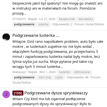
bezpiecznik jakiś był spalony? Nie mogę go znaleźć ani
w instrukcji ani w materiałach na forum. Pomóżcie
proszę...
07105415
Wątek
Lis 27, 2020
bezpiecznik
kierownica
Odpowiedzi: 2
Forum:
Giulia/Stelvio
podgrzewanie
usterka
Podgrzewane lusterka ...
Witajcie. Dziś rano napotkałem problem, auto było całe
mokre , w lusterkach zupełnie nic nie było widać ,
włączyłem funkcję podgrzewania, po przejechaniu 5
minut i zaparkowaniu lusterka nadal były mokre, lecz
tylnia szyba już sucha. Moje pytanie jest takie czy
wciągu tych 5 minut lusterka...
Mateuszz
Wątek
Wrz 1, 2020
lusterko
odmrażanie
Odpowiedzi: 46
Forum:
podgrzewanie
start stop
szyba
Giulia/Stelvio
Podgrzewane dysze spryskiwaczy
[159]
J
Witam Czy ktoś ma lub ogarniał podłączenie
podgrzewanych dyszy do spryskiwaczy? Było to