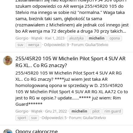
szukam odpowiedzi co AR wersja 255/45R20 105 do
Stelvio ma innego w sobie niż "normalna." Waga taka
sama, bieżnik taki sam, głębokość ta sama
(rozmawiałem z Michelinem) ale jednak coś innego jest
bo AR wersja ma 72 decybele a druga 70 przy takich...
Giorgio
Wątek
Kwi 1, 2023
akustyka
michelin
opona
Odpowiedzi: 9
Forum:
Giulia/Stelvio
suv
wersja
255/45R20 105 W Michelin Pilot Sport 4 SUV AR
RG XL.. Co RG znaczy?
255/45R20 105 W Michelin Pilot Sport 4 SUV AR RG
XL.. Co RG znaczy? ****już wiem Jest taka AR
homologowaną opona w sprzedaży w D. 255/45R20
105 W Michelin Pilot Sport 4 SUV AR RG XL AA72 Co to
jest to RG w opisie.? update......***** już wiem: Rim
Guard******
Giorgio
Wątek
Gru 21, 2022
michelin
pilot
rim guard
Odpowiedzi: 5
Forum:
Giulia/Stelvio
sport
suv
Opony całoroczne