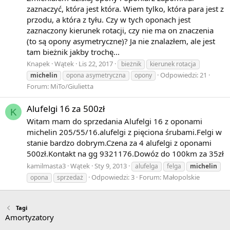
zaznaczyć, która jest która. Wiem tylko, która para jest z
przodu, a która z tyłu. Czy w tych oponach jest
zaznaczony kierunek rotacji, czy nie ma on znaczenia
(to są opony asymetryczne)? Ja nie znalazłem, ale jest
tam bieżnik jakby trochę...
Knapek
Wątek
Lis 22, 2017
bieżnik
kierunek rotacja
Odpowiedzi: 21
michelin
opona asymetryczna
opony
Forum:
MiTo/Giulietta
Alufelgi 16 za 500zł
K
Witam mam do sprzedania Alufelgi 16 z oponami
michelin 205/55/16.alufelgi z pięciona śrubami.Felgi w
stanie bardzo dobrym.Czena za 4 alufelgi z oponami
500zł.Kontakt na gg 9321176.Dowóz do 100km za 35zł
kamilmasta3
Wątek
Sty 9, 2013
alufelga
felga
michelin
Odpowiedzi: 3
Forum:
Małopolskie
opona
sprzedaż
Tagi
Amortyzatory