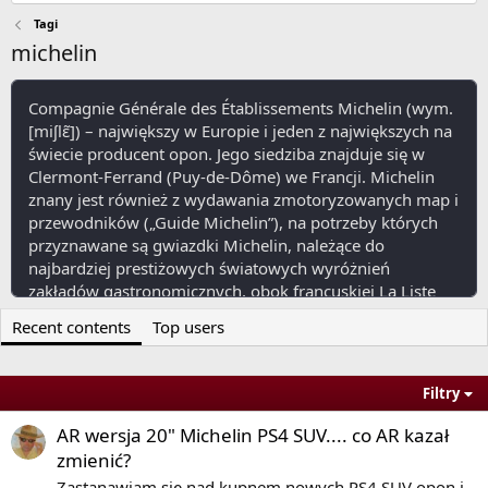
Tagi
michelin
Compagnie Générale des Établissements Michelin (wym.
[miʃlɛ̃]) – największy w Europie i jeden z największych na
świecie producent opon. Jego siedziba znajduje się w
Clermont-Ferrand (Puy-de-Dôme) we Francji. Michelin
znany jest również z wydawania zmotoryzowanych map i
przewodników („Guide Michelin”), na potrzeby których
przyznawane są gwiazdki Michelin, należące do
najbardziej prestiżowych światowych wyróżnień
zakładów gastronomicznych, obok francuskiej La Liste
oraz brytyjskich: The World’s 50 Best Restaurants i The
Recent contents
Top users
World’s 50 Best Bars.
View More On Wikipedia.org
Filtry
AR wersja 20" Michelin PS4 SUV.... co AR kazał
zmienić?
Zastanawiam się nad kupnem nowych PS4 SUV opon i