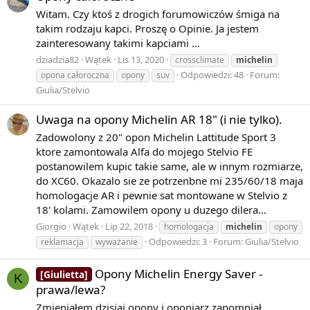
Witam. Czy ktoś z drogich forumowiczów śmiga na
takim rodzaju kapci. Proszę o Opinie. Ja jestem
zainteresowany takimi kapciami ...
dziadzia82
Wątek
Lis 13, 2020
crossclimate
michelin
Odpowiedzi: 48
Forum:
opona całoroczna
opony
suv
Giulia/Stelvio
Uwaga na opony Michelin AR 18" (i nie tylko).
Zadowolony z 20" opon Michelin Lattitude Sport 3
ktore zamontowala Alfa do mojego Stelvio FE
postanowilem kupic takie same, ale w innym rozmiarze,
do XC60. Okazalo sie ze potrzenbne mi 235/60/18 maja
homologacje AR i pewnie sat montowane w Stelvio z
18' kolami. Zamowilem opony u duzego dilera...
Giorgio
Wątek
Lip 22, 2018
homologacja
michelin
opony
Odpowiedzi: 3
Forum:
Giulia/Stelvio
reklamacja
wyważanie
Opony Michelin Energy Saver -
[Giulietta]
K
prawa/lewa?
Zmieniałem dzisiaj opony i oponiarz zapomniał