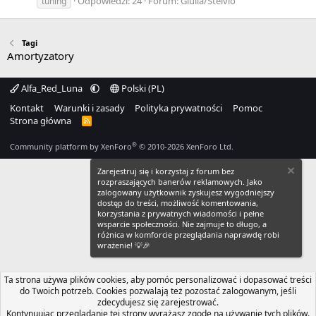
Odpowiedzi: 24
Forum:
Giulia/Stelvio
tuning
Tagi
Amortyzatory
Alfa_Red_Luna
Polski (PL)
Kontakt
Warunki i zasady
Polityka prywatności
Pomoc
Strona główna
R
S
S
®
Community platform by XenForo
© 2010-2026 XenForo Ltd.
Zarejestruj się i korzystaj z forum bez
rozpraszających banerów reklamowych. Jako
zalogowany użytkownik zyskujesz wygodniejszy
dostęp do treści, możliwość komentowania,
korzystania z prywatnych wiadomości i pełne
wsparcie społeczności. Nie zajmuje to długo, a
różnica w komforcie przeglądania naprawdę robi
wrażenie! 💡🎉
Ta strona używa plików cookies, aby pomóc personalizować i dopasować treści
do Twoich potrzeb. Cookies pozwalają też pozostać zalogowanym, jeśli
zdecydujesz się zarejestrować.
Kontynuując przeglądanie tej strony wyrażasz zgodę na używanie tych plików.