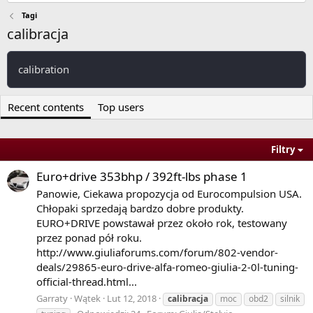
Tagi
calibracja
calibration
Recent contents
Top users
Filtry
Euro+drive 353bhp / 392ft-lbs phase 1
Panowie, Ciekawa propozycja od Eurocompulsion USA.
Chłopaki sprzedają bardzo dobre produkty.
EURO+DRIVE powstawał przez około rok, testowany
przez ponad pół roku.
http://www.giuliaforums.com/forum/802-vendor-
deals/29865-euro-drive-alfa-romeo-giulia-2-0l-tuning-
official-thread.html...
Garraty
Wątek
Lut 12, 2018
calibracja
moc
obd2
silnik