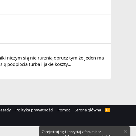
iki niczym się nie rurznią oprucz tym że jeden ma
ę podpięcia turba i jakie koszty...
zasady
Polityka prywatności
Pomoc
Strona główna
R
S
S
Zarejestruj się i korzystaj z forum bez