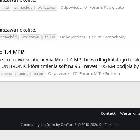
Odpowiedzi: 0
Forum:
Kupię auto
mito
samochód
warszawa
szawa i okolice.
Odpowiedzi: 0
Forum:
Samochody
samochód
warszawa
zakup
o 1.4 MPi?
est możliwość uturbienia Mito 1.4 MPI bo według katalogu te siln
 UNITRONIC która zmienia soft na 95 i nawet 105 KM podjęła by si
Odpowiedzi: 17
Forum:
MiTo/Giulietta
opona
tuning
turbo
Kontakt
Warunki i 
®
Community platform by XenForo
© 2010-2026 XenForo Ltd.