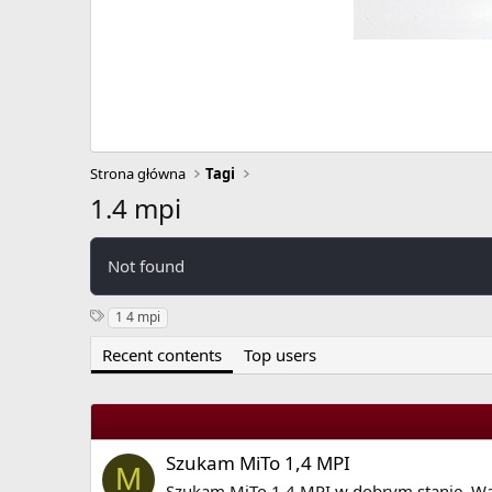
Strona główna
Tagi
1.4 mpi
Not found
S
1 4 mpi
y
Recent contents
Top users
n
o
n
y
m
s
Szukam MiTo 1,4 MPI
M
Szukam MiTo 1.4 MPI w dobrym stanie. War