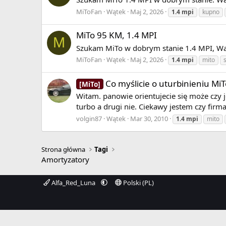
MiToFan
Wątek
Maj 2, 2026
1.4
mpi
kupno
MiTo 95 KM, 1.4 MPI
M
Szukam MiTo w dobrym stanie 1.4 MPI, War
MiToFan
Wątek
Maj 2, 2026
1.4
mpi
mito
Co myślicie o uturbinieniu MiT
[MiTo]
Witam. panowie orientujecie się może czy j
turbo a drugi nie. Ciekawy jestem czy firma
volgin87
Wątek
Mar 30, 2010
1.4
mpi
mito
Strona główna
Tagi
Amortyzatory
Alfa_Red_Luna
Polski (PL)