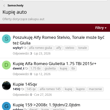
Samochody
Kupię auto
Oferty dotyczące zakupu aut
Filtry
Poszukuję Alfy Romeo Stelvio, Tonale może być
S
też Giulia
szyby1
alfa romeo giulia
alfy
stelvio
tonale
Odpowiedzi
3
Lip 23, 2026
Kupię Alfa Romeo Giulietta 1.75 TBi 2015r+
D
dawid_t
1.75 tbi
giulietta
kupię
tbi
Odpowiedzi
0
Lip 12, 2026
Kupie 145qv
145Q
145 qv
alfa romeo 145
kupię
kupno
marzenie
Odpowiedzi
0
Cze 27, 2026
Kupię 159 >2008r. 1.9jtdm/2.0jtdm
G
grbbgr
diesel
kupię
wroclaw