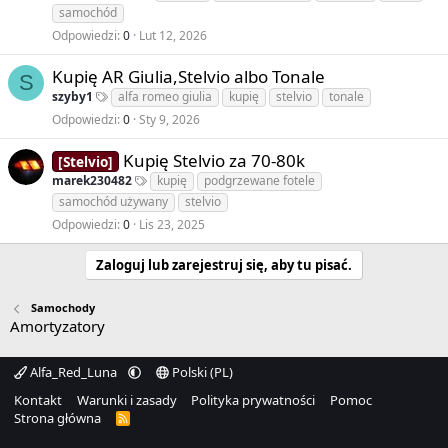
samochód
Odpowiedzi
0
Lut 12, 2026
Kupię AR Giulia,Stelvio albo Tonale
S
szyby1
alfa romeo giulia
kupię
stelvio
tonale
Odpowiedzi
0
Sty 9, 2026
Kupię Stelvio za 70-80k
[Stelvio]
marek230482
kupię
podgrzewane fotele
samochód używany
stelvio
Odpowiedzi
0
Lis 23, 2025
Zaloguj lub zarejestruj się, aby tu pisać.
Samochody
Amortyzatory
Alfa_Red_Luna
Polski (PL)
Kontakt
Warunki i zasady
Polityka prywatności
Pomoc
Strona główna
R
S
S