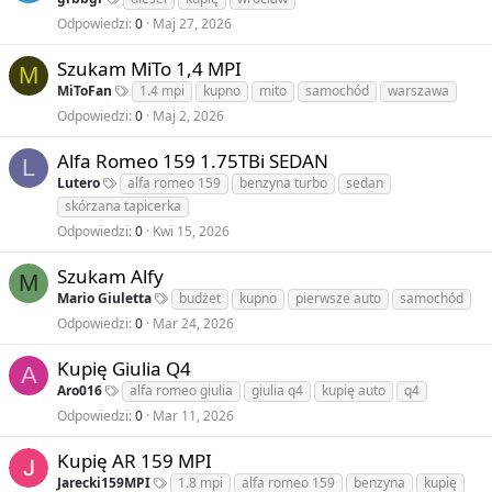
Odpowiedzi
0
Maj 27, 2026
Szukam MiTo 1,4 MPI
M
MiToFan
1.4 mpi
kupno
mito
samochód
warszawa
Odpowiedzi
0
Maj 2, 2026
Alfa Romeo 159 1.75TBi SEDAN
L
Lutero
alfa romeo 159
benzyna turbo
sedan
skórzana tapicerka
Odpowiedzi
0
Kwi 15, 2026
Szukam Alfy
M
Mario Giuletta
budżet
kupno
pierwsze auto
samochód
Odpowiedzi
0
Mar 24, 2026
Kupię Giulia Q4
A
Aro016
alfa romeo giulia
giulia q4
kupię auto
q4
Odpowiedzi
0
Mar 11, 2026
Kupię AR 159 MPI
Jarecki159MPI
1.8 mpi
alfa romeo 159
benzyna
kupię