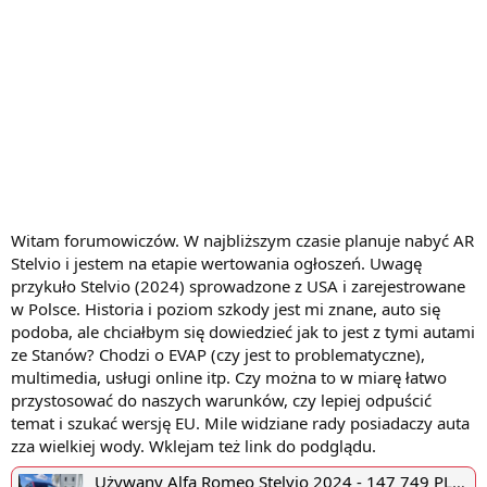
Witam forumowiczów. W najbliższym czasie planuje nabyć AR
Stelvio i jestem na etapie wertowania ogłoszeń. Uwagę
przykuło Stelvio (2024) sprowadzone z USA i zarejestrowane
w Polsce. Historia i poziom szkody jest mi znane, auto się
podoba, ale chciałbym się dowiedzieć jak to jest z tymi autami
ze Stanów? Chodzi o EVAP (czy jest to problematyczne),
multimedia, usługi online itp. Czy można to w miarę łatwo
przystosować do naszych warunków, czy lepiej odpuścić
temat i szukać wersję EU. Mile widziane rady posiadaczy auta
zza wielkiej wody. Wklejam też link do podglądu.
Używany Alfa Romeo Stelvio 2024 - 147 749 PLN, 47 300 km - Otomoto.pl