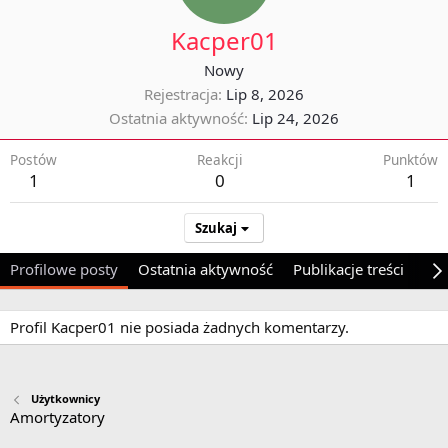
Kacper01
Nowy
Rejestracja
Lip 8, 2026
Ostatnia aktywność
Lip 24, 2026
Postów
Reakcji
Punktów
1
0
1
Szukaj
Profilowe posty
Ostatnia aktywność
Publikacje treści
O 
Profil Kacper01 nie posiada żadnych komentarzy.
Użytkownicy
Amortyzatory