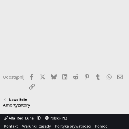
Facebook
X
Bluesky
LinkedIn
Reddit
Pinterest
Tumblr
WhatsA
Em
Udostępnij:
Link
Nasze Belle
Amortyzatory
Alfa_Red_Luna
Polski (PL)
Kontakt
Warunki i zasady
Polityka prywatności
Pomoc