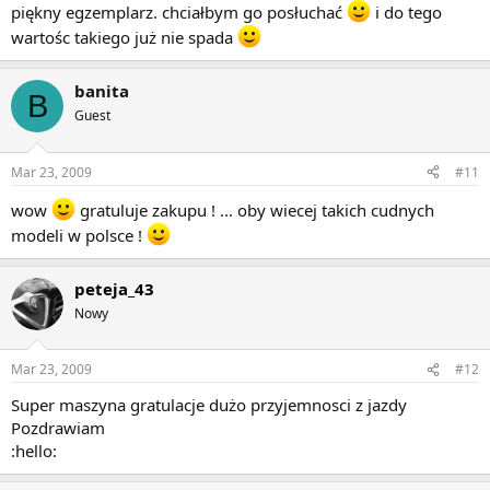
piękny egzemplarz. chciałbym go posłuchać
i do tego
wartośc takiego już nie spada
banita
B
Guest
Mar 23, 2009
#11
wow
gratuluje zakupu ! ... oby wiecej takich cudnych
modeli w polsce !
peteja_43
Nowy
Mar 23, 2009
#12
Super maszyna gratulacje dużo przyjemnosci z jazdy
Pozdrawiam
:hello: