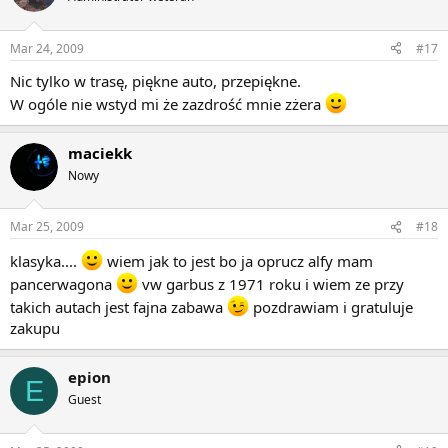
Mar 24, 2009
#17
Nic tylko w trasę, piękne auto, przepiękne.
W ogóle nie wstyd mi że zazdrość mnie zżera
maciekk
Nowy
Mar 25, 2009
#18
klasyka....
wiem jak to jest bo ja oprucz alfy mam
pancerwagona
vw garbus z 1971 roku i wiem ze przy
takich autach jest fajna zabawa
pozdrawiam i gratuluje
zakupu
epion
E
Guest