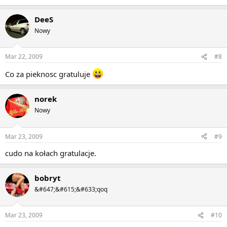
DeeS
Nowy
Mar 22, 2009
#8
Co za pieknosc gratuluje
norek
Nowy
Mar 23, 2009
#9
cudo na kołach gratulacje.
bobryt
&#647;&#615;&#633;qoq
Mar 23, 2009
#10