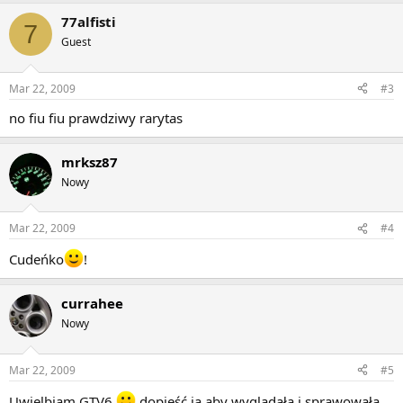
77alfisti
7
Guest
Mar 22, 2009
#3
no fiu fiu prawdziwy rarytas
mrksz87
Nowy
Mar 22, 2009
#4
Cudeńko
!
currahee
Nowy
Mar 22, 2009
#5
Uwielbiam GTV6
dopieść ją aby wyglądała i sprawowała