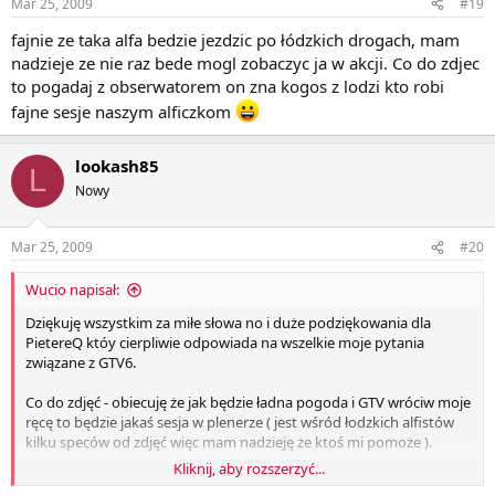
Mar 25, 2009
#19
fajnie ze taka alfa bedzie jezdzic po łódzkich drogach, mam
nadzieje ze nie raz bede mogl zobaczyc ja w akcji. Co do zdjec
to pogadaj z obserwatorem on zna kogos z lodzi kto robi
fajne sesje naszym alficzkom
lookash85
L
Nowy
Mar 25, 2009
#20
Wucio napisał:
Dziękuję wszystkim za miłe słowa no i duże podziękowania dla
PietereQ któy cierpliwie odpowiada na wszelkie moje pytania
związane z GTV6.
Co do zdjęć - obiecuję że jak będzie ładna pogoda i GTV wróciw moje
ręcę to będzie jakaś sesja w plenerze ( jest wśród łodzkich alfistów
kilku speców od zdjęć więc mam nadzieję że ktoś mi pomoże ).
Kliknij, aby rozszerzyć...
Pozdrowionka