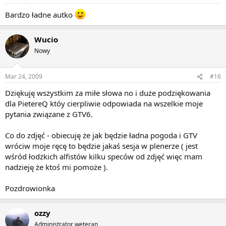
Bardzo ładne autko
Wucio
Nowy
Mar 24, 2009
#16
Dziękuję wszystkim za miłe słowa no i duże podziękowania
dla PietereQ któy cierpliwie odpowiada na wszelkie moje
pytania związane z GTV6.
Co do zdjęć - obiecuję że jak będzie ładna pogoda i GTV
wróciw moje ręcę to będzie jakaś sesja w plenerze ( jest
wśród łodzkich alfistów kilku speców od zdjęć więc mam
nadzieję że ktoś mi pomoże ).
Pozdrowionka
ozzy
Administrator weteran