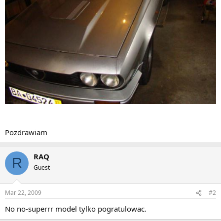
Pozdrawiam
RAQ
R
Guest
Mar 22, 2009
#2
No no-superrr model tylko pogratulowac.