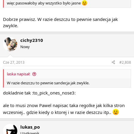
więc pasowałoby aby wszystko było jasne
Dobrze prawisz. W razie deszczu to pewnie sandecja jak
zwykle.
cichy2310
Nowy
Cze 27, 2013
#2,808
laska napisał:
W razie deszczu to pewnie sandecja jak zwykle.
dokladnie tak :to_pick_ones_nose3:
ale to musi znow Pawel napisac taka regolke jak kilka stron
wczesniej.. gdzie kiedy o ktorej i w razie deszczu itp..
lukas_po
Użytkownik