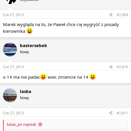
Cze 27, 2013
#2,809
Marek wygląda na to, że Paweł chce cię wygryźć z posady
kierownika
bastersebek
Nowy
Cze 27, 2013
#2,810
o 14 ma nie padac
wiec zmiencie na 14
laska
Nowy
Cze 27, 2013
#2,811
lukas_po napisał: