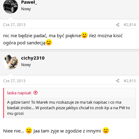
Paweł_
Nowy
Cze 27, 2013
#2,814
nic nie będzie padać, ma być pięknie
ileż można kisić
ogóra pod sandecją
cichy2310
Nowy
Cze 27, 2013
#2,815
laska napisał:
A gdzie tam! To Marek mu rozkazuje ze ma tak napisac i co ma
biedak zrobic... W postach pisze jakbys chciał to zrob itp a na PW to
mu grozi
Niee nie...
Jaa tam zyje w zgodzie z innymi