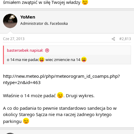
śmiałem zwątpić w siłę Twojej władzy
YoMen
Administrator ds. Facebooka
Cze 27, 2013
#2,813
bastersebek napisał:
o 14 ma nie padac
wiec zmiencie na 14
http://new.meteo.pl/php/meteorogram_id_coamps.php?
ntype=2n&id=463
Właśnie o 14 może padać
. Drugi wykres.
A co do padania to pewnie standardowo sandecja bo w
okolicy Starego Sącza nie ma raczej żadnego krytego
parkingu