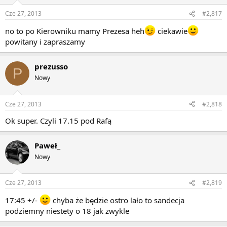
Cze 27, 2013
#2,817
no to po Kierowniku mamy Prezesa heh
ciekawie
powitany i zapraszamy
prezusso
P
Nowy
Cze 27, 2013
#2,818
Ok super. Czyli 17.15 pod Rafą
Paweł_
Nowy
Cze 27, 2013
#2,819
17:45 +/-
chyba że będzie ostro lało to sandecja
podziemny niestety o 18 jak zwykle