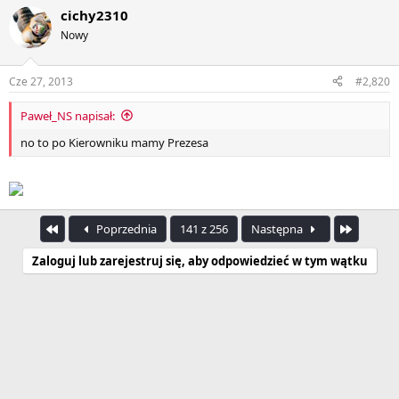
cichy2310
Nowy
Cze 27, 2013
#2,820
Paweł_NS napisał:
no to po Kierowniku mamy Prezesa
Pierwszy
Ostatnia
Poprzednia
141 z 256
Następna
Zaloguj lub zarejestruj się, aby odpowiedzieć w tym wątku