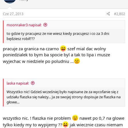
Cze 27, 2013
#2,802
moonraker3 napisał:
to gdzie ty pracujesz że nie wiesz kiedy pracujesz i co za 3 dni
będziesz robił???
pracuje za granica na czarno
szef mial dac wolny
poniedzialek to bym ba spocie byl a tak to lipa i musze
wyjechac w niedziele po poludniu ...
laska napisał:
Wszystko nic! Gdzieś wcześniej było napisane że za wycofanie się z
udziału flaszka się należy... Ja ze swojej strony dopisuje że flaszka na
głowe...
wszystko nic. ! flaszka nie problem
nawet po 0,7 na glowe
tylko kiedy my to wypijemy ??
jak wiecznie czasu niemam