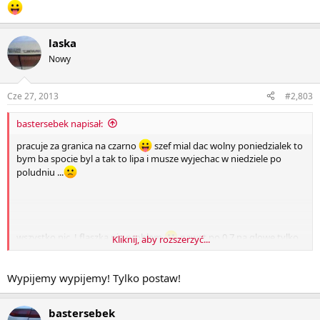
laska
Nowy
Cze 27, 2013
#2,803
bastersebek napisał:
pracuje za granica na czarno
szef mial dac wolny poniedzialek to
bym ba spocie byl a tak to lipa i musze wyjechac w niedziele po
poludniu ...
wszystko nic. ! flaszka nie problem
nawet po 0,7 na glowe tylko
Kliknij, aby rozszerzyć...
kiedy my to wypijemy ??
jak wiecznie czasu niemam
Wypijemy wypijemy! Tylko postaw!
bastersebek