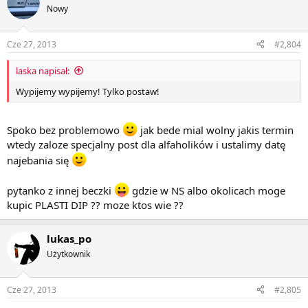
Nowy
Cze 27, 2013
#2,804
laska napisał:
Wypijemy wypijemy! Tylko postaw!
Spoko bez problemowo
jak bede mial wolny jakis termin
wtedy zaloze specjalny post dla alfaholików i ustalimy datę
najebania się
pytanko z innej beczki
gdzie w NS albo okolicach moge
kupic PLASTI DIP ?? moze ktos wie ??
lukas_po
Użytkownik
Cze 27, 2013
#2,805