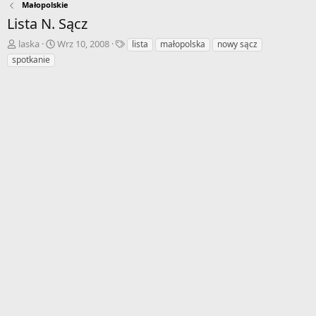
Małopolskie
Lista N. Sącz
A
D
T
laska
Wrz 10, 2008
lista
małopolska
nowy sącz
u
a
a
spotkanie
t
t
g
o
a
i
r
r
w
o
ą
z
t
p
k
o
u
c
z
ę
c
i
a