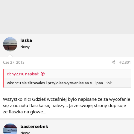
laska
Nowy
Cze 27, 2013
#2,801
cichy2310 napisał:
wkoncu sie zlitowales i przyjoles wyzwaniee aa tu lipaa.. :lol:
Wszystko nic! Gdzieś wcześniej było napisane że za wycofanie
się z udziału flaszka się należy... Ja ze swojej strony dopisuje
że flaszka na głowe...
bastersebek
Nowy