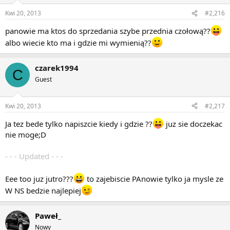
Kwi 20, 2013
#2,216
panowie ma ktos do sprzedania szybe przednia czołową??
albo wiecie kto ma i gdzie mi wymienią??
czarek1994
C
Guest
Kwi 20, 2013
#2,217
Ja tez bede tylko napiszcie kiedy i gdzie ??
juz sie doczekac
nie moge;D
- - - Updated - - -
Eee too juz jutro???
to zajebiscie PAnowie tylko ja mysle ze
W NS bedzie najlepiej
Paweł_
Nowy