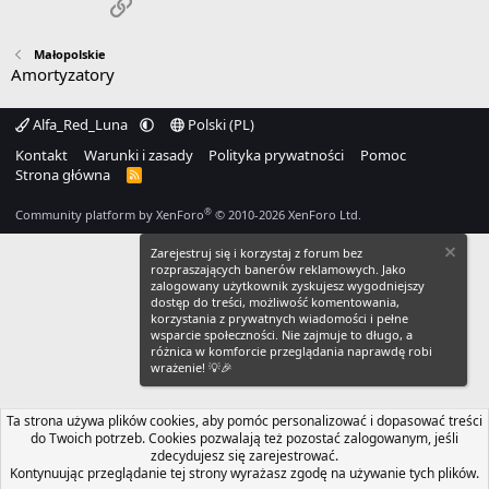
Link
Małopolskie
Amortyzatory
Alfa_Red_Luna
Polski (PL)
Kontakt
Warunki i zasady
Polityka prywatności
Pomoc
Strona główna
R
S
S
®
Community platform by XenForo
© 2010-2026 XenForo Ltd.
Zarejestruj się i korzystaj z forum bez
rozpraszających banerów reklamowych. Jako
zalogowany użytkownik zyskujesz wygodniejszy
dostęp do treści, możliwość komentowania,
korzystania z prywatnych wiadomości i pełne
wsparcie społeczności. Nie zajmuje to długo, a
różnica w komforcie przeglądania naprawdę robi
wrażenie! 💡🎉
Ta strona używa plików cookies, aby pomóc personalizować i dopasować treści
do Twoich potrzeb. Cookies pozwalają też pozostać zalogowanym, jeśli
zdecydujesz się zarejestrować.
Kontynuując przeglądanie tej strony wyrażasz zgodę na używanie tych plików.