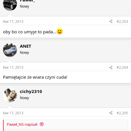
Nowy
Kwi 17, 2013
#2,203
oby bo co umyje to pada...
ANET
Nowy
Kwi 17, 2013
#2,204
Pamiętajcie że wiara czyni cuda!
cichy2310
Nowy
Kwi 17, 2013
#2,205
Paweł_NS napisał: