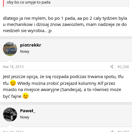
oby bo co umyje to pada
dlatego ja nie mylem, bo po 1 pada, aa po 2 caly tydzien byla
u mechanikow i dzisiaj znow zawiozlem, mam nadzieje ze do
niedzieli sie wyrobia.. ;p
piotrekkr
Nowy
Kwi 18, 2013
#2,206
Jest jeszcze opcja, że się rozpada podczas trwania spotu, tfu
tfu
Wtedy można zrobić przejazd kolumny Alf przez
miasto na miejsce awaryjne (Sandecja), a to również może
być fajne
Paweł_
Nowy