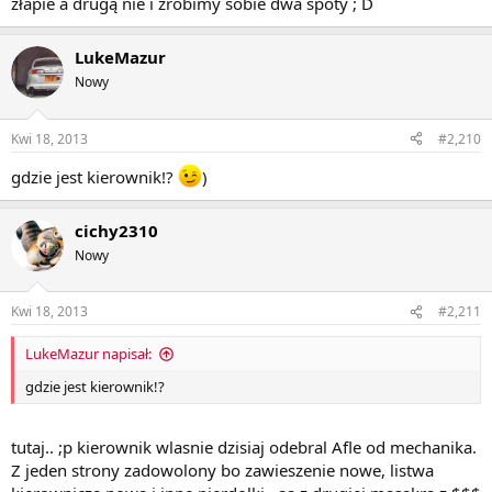
złapie a drugą nie i zrobimy sobie dwa spoty ; D
LukeMazur
Nowy
Kwi 18, 2013
#2,210
gdzie jest kierownik!?
)
cichy2310
Nowy
Kwi 18, 2013
#2,211
LukeMazur napisał:
gdzie jest kierownik!?
tutaj.. ;p kierownik wlasnie dzisiaj odebral Afle od mechanika.
Z jeden strony zadowolony bo zawieszenie nowe, listwa