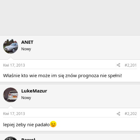
ANET
Nowy
Kwi 17, 2013
#2,201
Właśnie kto wie może im się znów prognoza nie spełni!
LukeMazur
Nowy
Kwi 17, 2013
#2,202
lepiej żeby nie padało
Paweł_