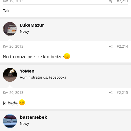
Kwi 19, 2013
#2,213
Tak.
LukeMazur
Nowy
Kwi 20, 2013
#2,214
No to może piszcze kto bedzie
YoMen
Administrator ds. Facebooka
Kwi 20, 2013
#2,215
Ja będę
.
bastersebek
Nowy