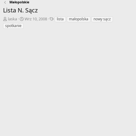
Małopolskie
Lista N. Sącz
A
D
T
laska
Wrz 10, 2008
lista
małopolska
nowy sącz
u
a
a
spotkanie
t
t
g
o
a
i
r
r
w
o
ą
z
t
p
k
o
u
c
z
ę
c
i
a