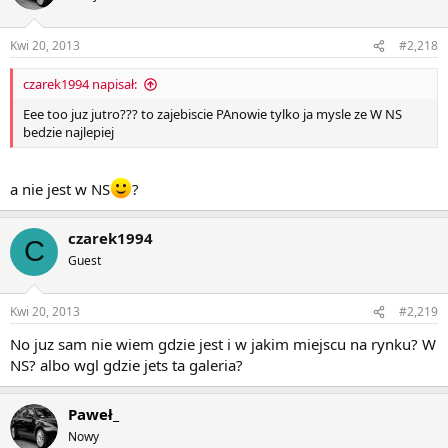
Kwi 20, 2013
#2,218
czarek1994 napisał:
Eee too juz jutro??? to zajebiscie PAnowie tylko ja mysle ze W NS
bedzie najlepiej
a nie jest w NS
?
czarek1994
C
Guest
Kwi 20, 2013
#2,219
No juz sam nie wiem gdzie jest i w jakim miejscu na rynku? W
NS? albo wgl gdzie jets ta galeria?
Paweł_
Nowy