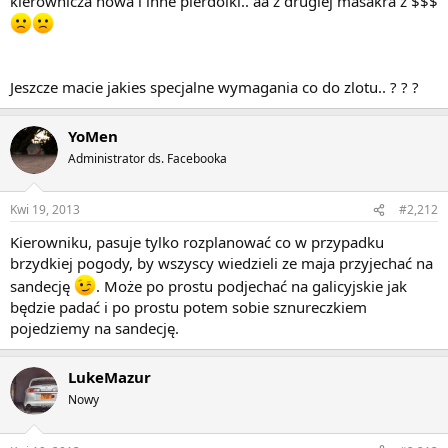
kierownicza nowa i inne pierdolki.. aa z drugiej masakra z $$$
Jeszcze macie jakies specjalne wymagania co do zlotu.. ? ? ?
YoMen
Administrator ds. Facebooka
Kwi 19, 2013
#2,212
Kierowniku, pasuje tylko rozplanować co w przypadku
brzydkiej pogody, by wszyscy wiedzieli ze maja przyjechać na
sandecję
. Może po prostu podjechać na galicyjskie jak
będzie padać i po prostu potem sobie sznureczkiem
pojedziemy na sandecję.
LukeMazur
Nowy