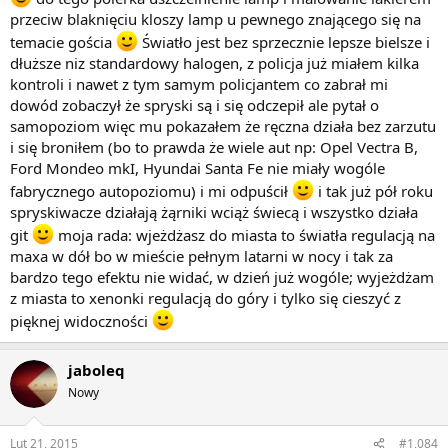
przeciw blaknięciu kloszy lamp u pewnego znającego się na
temacie gościa
Światło jest bez sprzecznie lepsze bielsze i
dłuższe niz standardowy halogen, z policja już miałem kilka
kontroli i nawet z tym samym policjantem co zabrał mi
dowód zobaczył że spryski są i się odczepił ale pytał o
samopoziom więc mu pokazałem że ręczna działa bez zarzutu
i się broniłem (bo to prawda że wiele aut np: Opel Vectra B,
Ford Mondeo mkI, Hyundai Santa Fe nie miały wogóle
fabrycznego autopoziomu) i mi odpuścił
i tak już pół roku
spryskiwacze działają żąrniki wciąż świecą i wszystko działa
git
moja rada: wjeżdżasz do miasta to światła regulacją na
maxa w dół bo w mieście pełnym latarni w nocy i tak za
bardzo tego efektu nie widać, w dzień już wogóle; wyjeżdżam
z miasta to xenonki regulacją do góry i tylko się cieszyć z
pięknej widoczności
jaboleq
Nowy
Lut 21, 2015
#1,084