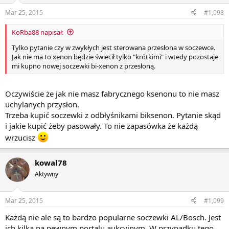
Mar 25, 2015
#1,098
KoRba88 napisał:
Tylko pytanie czy w zwykłych jest sterowana przesłona w soczewce.
Jak nie ma to xenon będzie świecił tylko "krótkimi" i wtedy pozostaje
mi kupno nowej soczewki bi-xenon z przesłoną.
Oczywiście że jak nie masz fabrycznego ksenonu to nie masz
uchylanych przysłon.
Trzeba kupić soczewki z odbłyśnikami biksenon. Pytanie skąd
i jakie kupić żeby pasowały. To nie zapasówka że każdą
wrzucisz
kowal78
Aktywny
Mar 25, 2015
#1,099
Każdą nie ale są to bardzo popularne soczewki AL/Bosch. Jest
ich kilka na pewnym portalu aukcyjnym. W przypadku tego