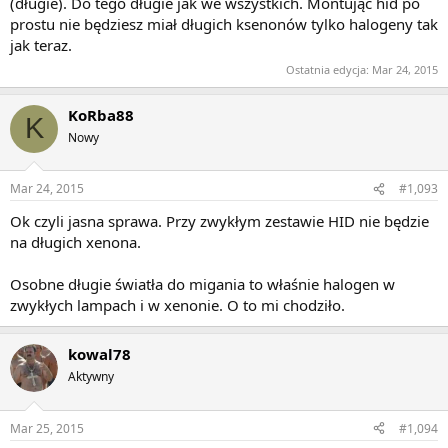
(długie). Do tego długie jak we wszystkich. Montując hid po
prostu nie będziesz miał długich ksenonów tylko halogeny tak
jak teraz.
Ostatnia edycja:
Mar 24, 2015
KoRba88
K
Nowy
Mar 24, 2015
#1,093
Ok czyli jasna sprawa. Przy zwykłym zestawie HID nie będzie
na długich xenona.
Osobne długie światła do migania to właśnie halogen w
zwykłych lampach i w xenonie. O to mi chodziło.
kowal78
Aktywny
Mar 25, 2015
#1,094