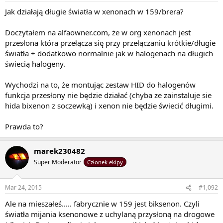
Jak działają długie światła w xenonach w 159/brera?
Doczytałem na alfaowner.com, że w org xenonach jest
przesłona która przełącza się przy przełączaniu krótkie/długie
światła + dodatkowo normalnie jak w halogenach na długich
świecią halogeny.
Wychodzi na to, że montując zestaw HID do halogenów
funkcja przesłony nie będzie działać (chyba ze zainstaluje sie
hida bixenon z soczewką) i xenon nie będzie świecić długimi.
Prawda to?
marek230482
Super Moderator
Członek ekipy
Mar 24, 2015
#1,092
Ale na mieszałeś..... fabrycznie w 159 jest biksenon. Czyli
światła mijania ksenonowe z uchylaną przysłoną na drogowe