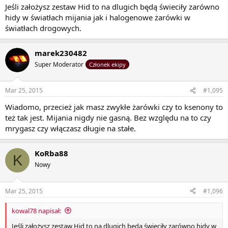
Jeśli założysz zestaw Hid to na dlugich będą świeciły zarówno
hidy w światłach mijania jak i halogenowe żarówki w
światłach drogowych.
marek230482
Super Moderator
Członek ekipy
Mar 25, 2015
#1,095
Wiadomo, przecież jak masz zwykłe żarówki czy to ksenony to
też tak jest. Mijania nigdy nie gasną. Bez względu na to czy
mrygasz czy włączasz długie na stałe.
KoRba88
K
Nowy
Mar 25, 2015
#1,096
kowal78 napisał:
Jeśli założysz zestaw Hid to na dlugich będą świeciły zarówno hidy w