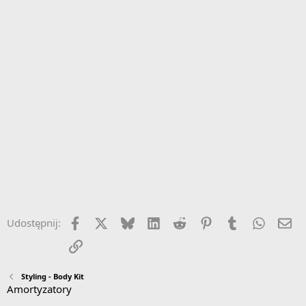
Facebook
X
Bluesky
LinkedIn
Reddit
Pinterest
Tumblr
WhatsA
Em
Udostępnij:
Link
Styling - Body Kit
Amortyzatory