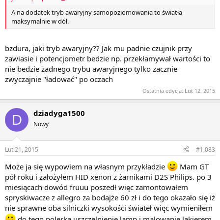
A na dodatek tryb awaryjny samopoziomowania to światła
maksymalnie w dół.
bzdura, jaki tryb awaryjny?? Jak mu padnie czujnik przy
zawiasie i potencjometr bedzie np. przekłamywał wartości to
nie bedzie żadnego trybu awaryjnego tylko zacznie
zwyczajnie "ładować" po oczach
Ostatnia edycja:
Lut 12, 2015
dziadyga1500
D
Nowy
Lut 21, 2015
#1,083
Może ja się wypowiem na własnym przykładzie
Mam GT
pół roku i założyłem HID xenon z żarnikami D2S Philips. po 3
miesiącach dowód fruuu poszedł więc zamontowałem
spryskiwacze z allegro za bodajże 60 zł i do tego okazało się iż
nie sprawne oba silniczki wysokości świateł więc wymieniłem
do tego polerka uszczelnienie lamp i malowanie lakierem