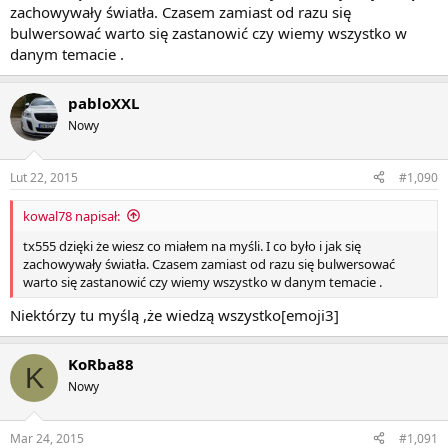
zachowywały światła. Czasem zamiast od razu się
bulwersować warto się zastanowić czy wiemy wszystko w
danym temacie .
pabloXXL
Nowy
Lut 22, 2015
#1,090
kowal78 napisał:
tx555 dzięki że wiesz co miałem na myśli. I co było i jak się
zachowywały światła. Czasem zamiast od razu się bulwersować
warto się zastanowić czy wiemy wszystko w danym temacie .
Niektórzy tu myślą ,że wiedzą wszystko[emoji3]
KoRba88
K
Nowy
Mar 24, 2015
#1,091