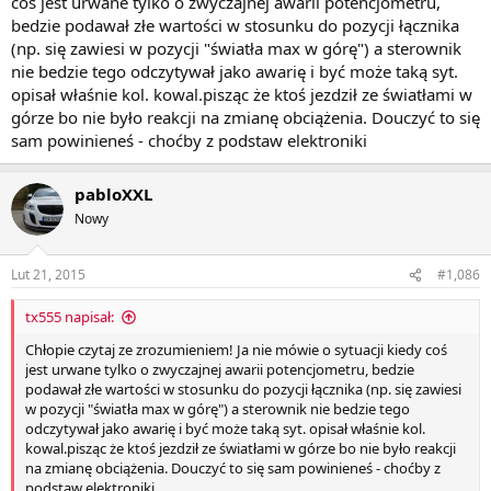
coś jest urwane tylko o zwyczajnej awarii potencjometru,
bedzie podawał złe wartości w stosunku do pozycji łącznika
(np. się zawiesi w pozycji "światła max w górę") a sterownik
nie bedzie tego odczytywał jako awarię i być może taką syt.
opisał właśnie kol. kowal.pisząc że ktoś jezdził ze światłami w
górze bo nie było reakcji na zmianę obciążenia. Douczyć to się
sam powinieneś - choćby z podstaw elektroniki
pabloXXL
Nowy
Lut 21, 2015
#1,086
tx555 napisał:
Chłopie czytaj ze zrozumieniem! Ja nie mówie o sytuacji kiedy coś
jest urwane tylko o zwyczajnej awarii potencjometru, bedzie
podawał złe wartości w stosunku do pozycji łącznika (np. się zawiesi
w pozycji "światła max w górę") a sterownik nie bedzie tego
odczytywał jako awarię i być może taką syt. opisał właśnie kol.
kowal.pisząc że ktoś jezdził ze światłami w górze bo nie było reakcji
na zmianę obciążenia. Douczyć to się sam powinieneś - choćby z
podstaw elektroniki