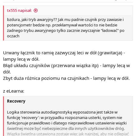
tx555 napisał:
bzdura, jaki tryb awaryjny?? Jak mu padnie czujnik przy zawiasie i
potencjometr bedzie np. przekłamywał wartości to nie bedzie
żadnego trybu awaryjnego tylko zacznie zwyczajnie "ładować" po
oczach
Urwany łącznik to ramię zazwyczaj leci w dół (grawitacja) -
lampy lecą w dół.
Błąd układu czujników (przerwana wiązka itp) - lampy lecą w
dół.
Zbyt duża różnica poziomu na czujnikach - lampy lecą w dół.
z eLearna:
Recovery
Logika sterowania autodiagnostyką wyposażona jest także w
funkcję 'recovery': w przypadku rozpoznania usterki, system nie
funkcjonuje prawidłowo i dlatego nieprawidłowe ustawienie wiązki
świetlnej może być niebezpieczne dla innych użytkowników dróg.
Wiązka świetlna ustawiona zostaje więc jak najniżej, aby nie oślepiać