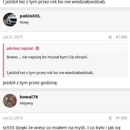
I jeździł też z tym przez rok bo nie wiedział(widział).
pabloXXL
Nowy
Lut 21, 2015
#1,088
jaboleq napisał:
Brawo ... nie napiszę bo musiał bym Cię obrazić.
I jeździł też z tym przez rok bo nie wiedział(widział).
Jezdził z tym przez godzinę.
kowal78
Aktywny
Lut 22, 2015
#1,089
tx555 dzięki że wiesz co miałem na myśli. I co było i jak się