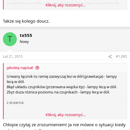
w żadnym przypadku, ale umożliwić wystarczające oświetlenie dla
Kliknij, aby rozszerzyć...
kontynuowania jazdy bezpiecznie do najbliższej stacji obsługi ASO.
Także się kolego doucz.
tx555
T
Nowy
Lut 21, 2015
#1,085
jaboleq napisał:
Urwany łącznik to ramię zazwyczaj leci w dół (grawitacja) - lampy
lecą w dół.
Błąd układu czujników (przerwana wiązka itp) - lampy lecą w dół.
Zbyt duża różnica poziomu na czujnikach - lampy lecą w dół.
z eLearna:
Kliknij, aby rozszerzyć...
Także się kolego doucz.
Chłopie czytaj ze zrozumieniem! Ja nie mówie o sytuacji kiedy