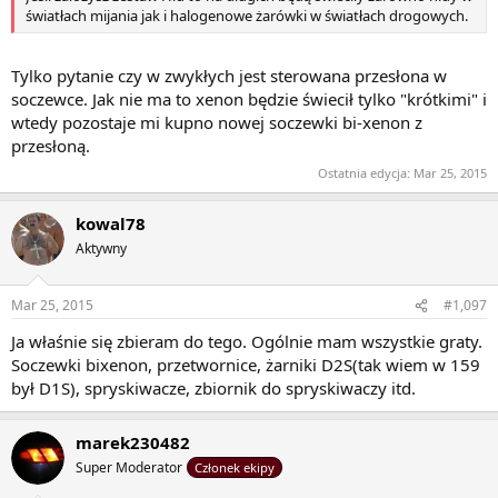
światłach mijania jak i halogenowe żarówki w światłach drogowych.
Tylko pytanie czy w zwykłych jest sterowana przesłona w
soczewce. Jak nie ma to xenon będzie świecił tylko "krótkimi" i
wtedy pozostaje mi kupno nowej soczewki bi-xenon z
przesłoną.
Ostatnia edycja:
Mar 25, 2015
kowal78
Aktywny
Mar 25, 2015
#1,097
Ja właśnie się zbieram do tego. Ogólnie mam wszystkie graty.
Soczewki bixenon, przetwornice, żarniki D2S(tak wiem w 159
był D1S), spryskiwacze, zbiornik do spryskiwaczy itd.
marek230482
Super Moderator
Członek ekipy