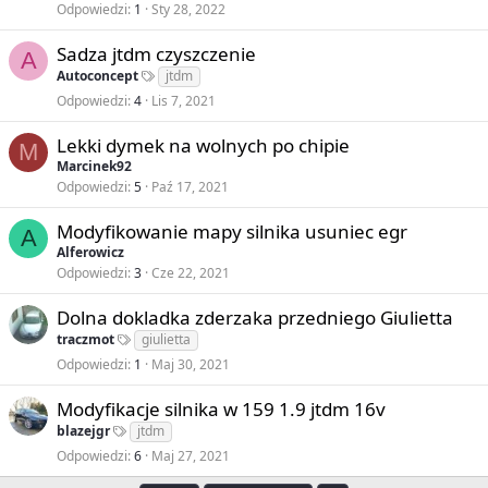
Odpowiedzi
1
Sty 28, 2022
Sadza jtdm czyszczenie
A
Autoconcept
jtdm
Odpowiedzi
4
Lis 7, 2021
Lekki dymek na wolnych po chipie
M
Marcinek92
Odpowiedzi
5
Paź 17, 2021
Modyfikowanie mapy silnika usuniec egr
A
Alferowicz
Odpowiedzi
3
Cze 22, 2021
Dolna dokladka zderzaka przedniego Giulietta
traczmot
giulietta
Odpowiedzi
1
Maj 30, 2021
Modyfikacje silnika w 159 1.9 jtdm 16v
blazejgr
jtdm
Odpowiedzi
6
Maj 27, 2021