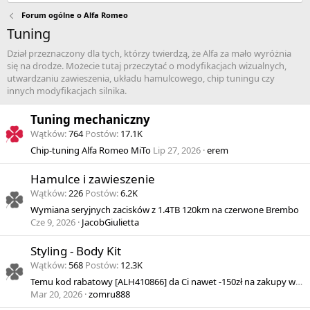
Forum ogólne o Alfa Romeo
Tuning
Dział przeznaczony dla tych, którzy twierdzą, że Alfa za mało wyróżnia
się na drodze. Możecie tutaj przeczytać o modyfikacjach wizualnych,
utwardzaniu zawieszenia, układu hamulcowego, chip tuningu czy
innych modyfikacjach silnika.
Tuning mechaniczny
Wątków
764
Postów
17.1K
Chip-tuning Alfa Romeo MiTo
Lip 27, 2026
erem
Hamulce i zawieszenie
Wątków
226
Postów
6.2K
Wymiana seryjnych zacisków z 1.4TB 120km na czerwone Brembo
Cze 9, 2026
JacobGiulietta
Styling - Body Kit
Wątków
568
Postów
12.3K
Temu kod rabatowy [ALH410866] da Ci nawet -150zł na zakupy w aplikacji
Mar 20, 2026
zomru888