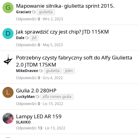
Mapowanie silnika- giulietta sprint 2015.
G
Graciarz
giulietta
Odpowiedzi
0
Wrz 2, 2023
Jak sprawdzić czy jest chip? JTD 115KM
D
Dale
jtd
Odpowiedzi
0
Maj 5, 2023
Potrzebny czysty fabryczny soft do Alfy Giulietta
2.0 JTDM 175KM
MikeDraven
giulietta
jtdm
Odpowiedzi
0
Gru 4, 2022
Giulia 2.0 280HP
L
LuckyMan
alfa romeo giulia
Odpowiedzi
0
Lis 15, 2022
Lampy LED AR 159
SLAVKO
Odpowiedzi
13
Lis 13, 2022