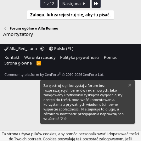
Ostatnia
1 z 12
Następna
Zaloguj lub zarejestruj się, aby tu pisać.
Forum ogólne o Alfa Romeo
Amortyzatory
Alfa_Red_Luna
Polski (PL)
Kontakt
Warunki i zasady
Polityka prywatności
Pomoc
Strona główna
R
S
S
®
Community platform by XenForo
© 2010-2026 XenForo Ltd.
Zarejestruj się i korzystaj z forum bez
rozpraszających banerów reklamowych. Jako
zalogowany użytkownik zyskujesz wygodniejszy
dostęp do treści, możliwość komentowania,
korzystania z prywatnych wiadomości i pełne
wsparcie społeczności. Nie zajmuje to długo, a
różnica w komforcie przeglądania naprawdę robi
wrażenie! 💡🎉
Ta strona używa plików cookies, aby pomóc personalizować i dopasować treści
do Twoich potrzeb. Cookies pozwalają też pozostać zalogowanym, jeśli