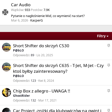
Car Audio
Wątków
933
Postów
7.9K
Pytanie o nagłośnienie Mid, co wymienić na start?
Mar 6, 2026
KacperG
Filtry
P
Short Shifter do skrzyń C530
r
P@bLO
Odpowiedzi
89
Lis 20, 2025
z
y
P
Short Shifter do skrzyń C635 - T-Jet, M-Jet - Czy
k
r
ktoś byłby zainteresowany?
l
z
P@bLO
e
y
Odpowiedzi
123
Kwi 8, 2024
j
k
o
P
Chip Box z allegro - UWAGA !!
l
n
r
GhostRider
e
y
Odpowiedzi
132
Mar 17, 2021
z
j
y
o
P
Car Project -zniżki dla klubowiczów na gwint i
k