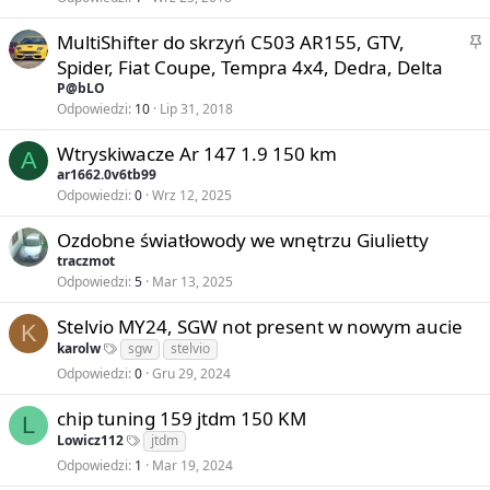
j
k
o
P
MultiShifter do skrzyń C503 AR155, GTV,
l
n
r
Spider, Fiat Coupe, Tempra 4x4, Dedra, Delta
e
y
z
j
P@bLO
y
Odpowiedzi
10
Lip 31, 2018
o
k
n
Wtryskiwacze Ar 147 1.9 150 km
l
A
y
ar1662.0v6tb99
e
Odpowiedzi
0
Wrz 12, 2025
j
o
Ozdobne światłowody we wnętrzu Giulietty
n
traczmot
y
Odpowiedzi
5
Mar 13, 2025
Stelvio MY24, SGW not present w nowym aucie
K
karolw
sgw
stelvio
Odpowiedzi
0
Gru 29, 2024
chip tuning 159 jtdm 150 KM
L
Lowicz112
jtdm
Odpowiedzi
1
Mar 19, 2024