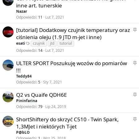
n
r
inne art. tunerskie
l
y
z
Nazar
e
y
Odpowiedzi
11
Lut 7, 2021
j
k
o
P
[tutorial] Dodatkowy czujnik temperatury oraz
l
n
r
ciśnienia oleju (1.9 JTD m-jet i inne)
e
y
z
j
esati
czujnik
jtd
tutorial
y
o
Odpowiedzi
14
Lut 7, 2021
k
n
l
P
ULTER SPORT Poszukuję wozów do pomiarów
y
e
r
!!!
j
z
Teddy84
o
y
Odpowiedzi
5
Sty 7, 2021
n
k
P
Q2 vs Quaife QDH6E
y
l
r
Pininfarina
e
Odpowiedzi
79
Lip 24, 2019
z
j
y
o
P
ShortShiftery do skrzyć C510 - Twin Spark,
k
n
r
1,3MJet i niektórych T-jet
l
y
z
P@bLO
e
y
Odpowiedzi
1
Wrz 25, 2018