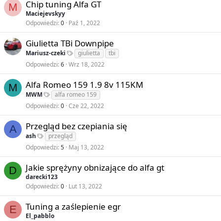
Chip tuning Alfa GT
M
Maciejevskyy
Odpowiedzi
0
Paź 1, 2022
Giulietta TBi Downpipe
Mariusz-czeki
giulietta
tbi
Odpowiedzi
6
Wrz 18, 2022
Alfa Romeo 159 1.9 8v 115KM
M
MWM
alfa romeo 159
Odpowiedzi
0
Cze 22, 2022
Przegląd bez czepiania się
A
ash
przegląd
Odpowiedzi
5
Maj 13, 2022
Jakie sprężyny obnizające do alfa gt
D
darecki123
Odpowiedzi
0
Lut 13, 2022
Tuning a zaślepienie egr
E
El_pabblo