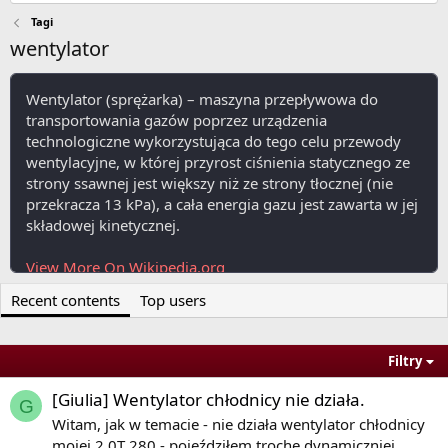
Tagi
wentylator
Wentylator (sprężarka) – maszyna przepływowa do
transportowania gazów poprzez urządzenia
technologiczne wykorzystująca do tego celu przewody
wentylacyjne, w której przyrost ciśnienia statycznego ze
strony ssawnej jest większy niż ze strony tłocznej (nie
przekracza 13 kPa), a cała energia gazu jest zawarta w jej
składowej kinetycznej.
View More On Wikipedia.org
Recent contents
Top users
Filtry
[Giulia] Wentylator chłodnicy nie działa.
G
Witam, jak w temacie - nie działa wentylator chłodnicy
mojej 2.0T 280 - pojeździłem troche dynamiczniej,