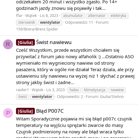
odczekałem 20 minut i wszystko zgasło. Po 14+
godzinach jazdy znowu się pojawiły i tak...
ffar
Wątek
Lis 8, 2023
akumulator
alternator
elektryka
Odpowiedzi: 11
Forum:
sterownik
wentylator
159/Brera/Brera Spider
Świst nawiewu
[Giulia]
R
Cześć Wszystkim, przede wszystkim chciałem się
przywitać z forum jako nowy alfaholik :) ...Ostatnio ASO
wymieniało mi wygnieciony nawiew od strony
pasażera, który w ogóle nie działał Teraz dziala, ale przy
ustawieniu sily nawiewu na wyżej niż 1 słychać z prawej
strony jakby świst i żadne...
raider1
Wątek
Lis 3, 2023
hałas
klimatyzacja
nawiew
Odpowiedzi: 2
Forum:
Giulia/Stelvio
świst
wentylator
Błąd P007C
[Giulia]
P
Witam Sporadycznie pojawia mi się błąd p007c czujnik
temperatury na wyjściu sprężarki zwarcie do masy
Czujnik podmieniony na nowy ale błąd wraca tylko
rzadziej Wyczuwam także spadek mocy i po zgaszeniu