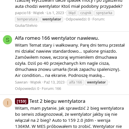
auta chodzi wentylator Ktoś miał podobny przypadek?
papcio18
Wątek
Lis 1, 2023
błąd
czujnik
sprężarka
Odpowiedzi: 0
Forum:
temperatura
wentylator
Giulia/Stelvio
Alfa romeo 166 wentylator nawiewu.
S
Witam Temat stary i wałkowany. Parę dni temu przestał
mi działać nawiew standardowo... spalone gniazdo.
Zamówiłem nowe, wczoraj wymieniłem dmuchawa
ożyła. Dziś po 40 przejechanych km nagle cisza,
dmuchawa znowu umarła (brak zapachu spalenizny).
Air condition... na ekranie. Podnoszę maskę...
Sawran
Wątek
Paź 13, 2023
alfa 166
wentylator
Odpowiedzi: 0
Forum:
166
Test 2 biegu wentylatora
[159]
I
Witam, mam pytanie. Jak sprawdzić 2 bieg wentylatora
bo serwis zdiagnozował, że wentylator jakby się nie
włączał na 2 bieg? Auto to 159 2.0 jtdm - wersja
136KM. W MES próbowałem to zrobić. Wentylator nie