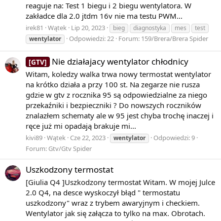
reaguje na: Test 1 biegu i 2 biegu wentylatora. W
zakładce dla 2.0 jtdm 16v nie ma testu PWM...
irek81
Wątek
Lip 20, 2023
bieg
diagnostyka
mes
test
Odpowiedzi: 22
Forum:
159/Brera/Brera Spider
wentylator
Nie działajacy wentylator chłodnicy
[GTV]
Witam, koledzy walka trwa nowy termostat wentylator
na krótko działa a przy 100 st. Na zegarze nie rusza
gdzie w gtv z rocznika 95 są odpowiedzialne za niego
przekaźniki i bezpieczniki ? Do nowszych roczników
znalazłem schematy ale w 95 jest chyba trochę inaczej i
ręce już mi opadają brakuje mi...
kivi89
Wątek
Cze 22, 2023
Odpowiedzi: 9
wentylator
Forum:
Gtv/Gtv Spider
Uszkodzony termostat
[Giulia Q4 ]Uszkodzony termostat Witam. W mojej Julce
2.0 Q4, na desce wyskoczył błąd " termostatu
uszkodzony" wraz z trybem awaryjnym i checkiem.
Wentylator jak się załącza to tylko na max. Obrotach.