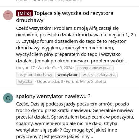
Topiąca się wtyczka od rezystora
[MiTo]
T
dmuchawy
Cześć wszystkim! Problem z moją Alfą zaczął się
niedawno, przestała działać dmuchawa na biegach 1, 2 i
3. Czytając forum doszedłem do tego że to rezystor
dmuchawy, wyjąłem, zmierzyłem miernikiem,
wyczyściłem piny preparatem do tego i wszystko
działało. Jednak po około miesiącu problem wrócił...
theyurii17
Wątek
Cze 9, 2024
przegrzanie wtyczki
rezystor dmuchawy
wentylator
wiązka elektryczna
Odpowiedzi: 0
Forum:
MiTo/Giulietta
wtyczka
spalony wentylator nawiewu ?
C
Cześć, Dzisiaj podczas jazdy poczułem smród, poszło
trochę dymu przez kratki nawiewu. Generalnie nawiew
przestał działać. Sprawdziłem bezpiecznik w podszybiu,
spalony, wymieniłem go ale nic nie dało. Chyba
wentylator się spalił ? Czy mogą być jakieś inne
przyczyny ? Jest jeszcze jakieś inny...