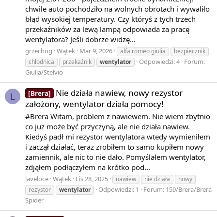
chwile auto pochodziło na wolnych obrotach i wywaliło
błąd wysokiej temperatury. Czy któryś z tych trzech
przekaźników za lewą lampą odpowiada za pracę
wentylatora? Jeśli dobrze widzę...
grzechog
Wątek
Mar 9, 2026
alfa romeo giulia
bezpiecznik
Odpowiedzi: 4
Forum:
chłodnica
przekaźnik
wentylator
Giulia/Stelvio
Nie działa nawiew, nowy rezystor
[Brera]
L
założony, wentylator działa pomocy!
#Brera Witam, problem z nawiewem. Nie wiem zbytnio
co juz może być przyczyną, ale nie działa nawiew.
Kiedyś padł mi rezystor wentylatora wtedy wymieniłem
i zaczął działać, teraz zrobiłem to samo kupiłem nowy
zamiennik, ale nic to nie dało. Pomyślałem wentylator,
zdjąłem podłączyłem na krótko pod...
laveloce
Wątek
Lis 28, 2025
nawiew
nie działa
nowy
Odpowiedzi: 1
Forum:
159/Brera/Brera
rezystor
wentylator
Spider