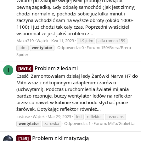
Witam! po zakupie swojej Belli próbuję rozwiązać
pewną zagadkę. Gdy odpalę samochód (jak jest zimny)
chodzi normalnie, pochodzi sobie już kilka minut i
zaczyna wchodzić sam na wyższe obroty (około 1000-
1100) i już chodzi tak cały czas. Poprzedni właściciel
wspomniał że jest jakiś problem z...
Maxo319
Wątek
Kwi 11, 2023
1.9 jtdm
alfa romeo 159
Odpowiedzi: 0
Forum:
159/Brera/Brera
jtdm
wentylator
Spider
Problem z ledami
[MiTo]
I
Cześć! Zamontowałam dzisiaj ledy Żarówki Narva H7 do
Mito wraz z odkupionymi adapterami żarówki
(uchwytami). Podczas uruchomienia świateł mijania
bardzo rezonuje, buczy wentylator ledów na reflektor
przez co nawet w kabinie samochodu słychać prace
żarówek. Dotykając reflektor również...
iustuse
Wątek
Mar 29, 2023
led
reflektor
rezonans
Odpowiedzi: 1
Forum:
MiTo/Giulietta
wentylator
zarowka
Problem z klimatyzacją
[159]