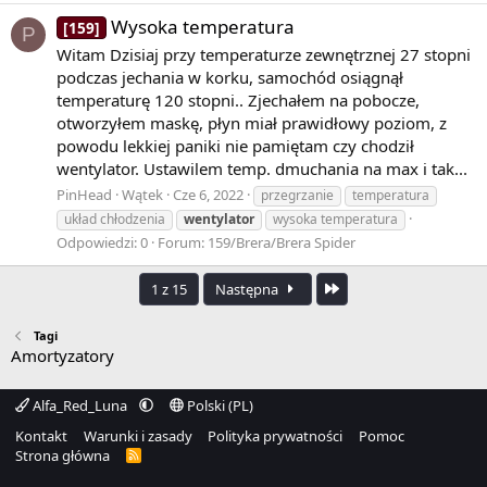
Wysoka temperatura
[159]
P
Witam Dzisiaj przy temperaturze zewnętrznej 27 stopni
podczas jechania w korku, samochód osiągnął
temperaturę 120 stopni.. Zjechałem na pobocze,
otworzyłem maskę, płyn miał prawidłowy poziom, z
powodu lekkiej paniki nie pamiętam czy chodził
wentylator. Ustawilem temp. dmuchania na max i tak...
PinHead
Wątek
Cze 6, 2022
przegrzanie
temperatura
układ chłodzenia
wentylator
wysoka temperatura
Odpowiedzi: 0
Forum:
159/Brera/Brera Spider
Ostatnia
1 z 15
Następna
Tagi
Amortyzatory
Alfa_Red_Luna
Polski (PL)
Kontakt
Warunki i zasady
Polityka prywatności
Pomoc
Strona główna
R
S
S