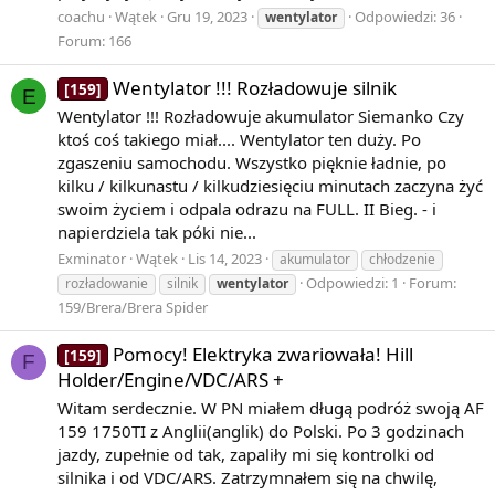
coachu
Wątek
Gru 19, 2023
Odpowiedzi: 36
wentylator
Forum:
166
Wentylator !!! Rozładowuje silnik
[159]
E
Wentylator !!! Rozładowuje akumulator Siemanko Czy
ktoś coś takiego miał.... Wentylator ten duży. Po
zgaszeniu samochodu. Wszystko pięknie ładnie, po
kilku / kilkunastu / kilkudziesięciu minutach zaczyna żyć
swoim życiem i odpala odrazu na FULL. II Bieg. - i
napierdziela tak póki nie...
Exminator
Wątek
Lis 14, 2023
akumulator
chłodzenie
Odpowiedzi: 1
Forum:
rozładowanie
silnik
wentylator
159/Brera/Brera Spider
Pomocy! Elektryka zwariowała! Hill
[159]
F
Holder/Engine/VDC/ARS +
Witam serdecznie. W PN miałem długą podróż swoją AF
159 1750TI z Anglii(anglik) do Polski. Po 3 godzinach
jazdy, zupełnie od tak, zapaliły mi się kontrolki od
silnika i od VDC/ARS. Zatrzymnałem się na chwilę,