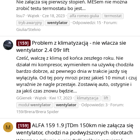
Nie załącza się pierwszy stopień. MESem nie można
zrobić testu termostatu bo jest...
lisu7
Wątek
Cze 18, 2023
alfa romeo giulia
termostat
Odpowiedzi: 15
Forum:
tryb awaryjny
wentylator
Giulia/Stelvio
Problem z klimatyzacją - nie wlacza sie
[159]
wentylator 2.4 09r lift
Cześć, walczę z klimą od końca zeszłego roku. Nie
działał mi kompresor, wymieniłem na używkę chodziła
bardzo dobrze, aż pewnego dnia w trakcie jazdy się
wyłączyła. Od tej pory mrozi przez jakieś 10 minut i czuj
wyraźnie że nagle przestaje. Zostawię auto, ostygnie i
za jakiś czas znowu będzie...
GGienek
Wątek
Kwi 17, 2023
klimatyzacja
lift
Odpowiedzi: 3
Forum:
moduł
wentylator
wentylator
159/Brera/Brera Spider
ALFA 159 1.9 JTDm 150km nie załącza się
[159]
M
wentylator, chodzi na podwyższonych obrotach