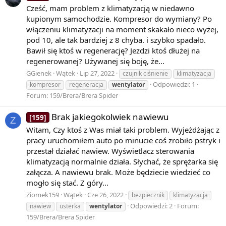
Cześć, mam problem z klimatyzacją w niedawno
kupionym samochodzie. Kompresor do wymiany? Po
włączeniu klimatyzacji na moment skakało nieco wyżej,
pod 10, ale tak bardziej z 8 chyba. i szybko spadało.
Bawił się ktoś w regenerację? Jezdzi ktoś dłużej na
regenerowanej? Używanej się boję, że...
GGienek
Wątek
Lip 27, 2022
czujnik ciśnienie
klimatyzacja
Odpowiedzi: 1
kompresor
regeneracja
wentylator
Forum:
159/Brera/Brera Spider
Brak jakiegokolwiek nawiewu
[159]
Z
Witam, Czy ktoś z Was miał taki problem. Wyjeżdżając z
pracy uruchomiłem auto po minucie coś zrobiło pstryk i
przestał działać nawiew. Wyświetlacz sterowania
klimatyzacją normalnie działa. Słychać, że sprężarka się
załącza. A nawiewu brak. Może będziecie wiedzieć co
mogło się stać. Z góry...
Ziomek159
Wątek
Cze 26, 2022
bezpiecznik
klimatyzacja
Odpowiedzi: 2
Forum:
nawiew
usterka
wentylator
159/Brera/Brera Spider