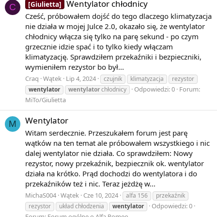
Wentylator chłodnicy
[Giulietta]
C
Cześć, próbowałem dojść do tego dlaczego klimatyzacja
nie działa w mojej Julce 2.0, okazało się, że wentylator
chłodnicy włącza się tylko na parę sekund - po czym
grzecznie idzie spać i to tylko kiedy włączam
klimatyzację. Sprawdziłem przekaźniki i bezpieczniki,
wymieniłem rezystor bo był...
Craq
Wątek
Lip 4, 2024
czujnik
klimatyzacja
rezystor
Odpowiedzi: 0
Forum:
wentylator
wentylator
chłodnicy
MiTo/Giulietta
Wentylator
M
Witam serdecznie. Przeszukałem forum jest parę
wątków na ten temat ale próbowałem wszystkiego i nic
dalej wentylator nie działa. Co sprawdziłem: Nowy
rezystor, nowy przekaźnik, bezpiecznik ok. wentylator
działa na krótko. Prąd dochodzi do wentylatora i do
przekaźników też i nic. Teraz jeżdżę w...
MichaS004
Wątek
Cze 10, 2024
alfa 156
przekaźnik
Odpowiedzi: 0
rezystor
układ chłodzenia
wentylator
Forum:
Forum ogólne o Alfa Romeo