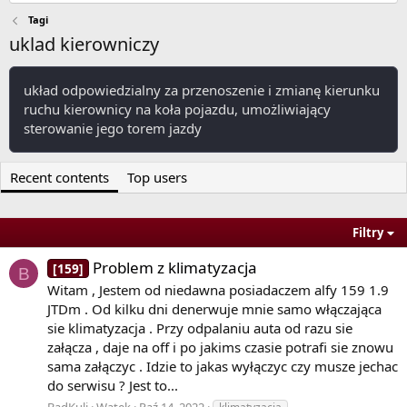
Tagi
uklad kierowniczy
układ odpowiedzialny za przenoszenie i zmianę kierunku
ruchu kierownicy na koła pojazdu, umożliwiający
sterowanie jego torem jazdy
Recent contents
Top users
Filtry
Problem z klimatyzacja
[159]
B
Witam , Jestem od niedawna posiadaczem alfy 159 1.9
JTDm . Od kilku dni denerwuje mnie samo włączająca
sie klimatyzacja . Przy odpalaniu auta od razu sie
załącza , daje na off i po jakims czasie potrafi sie znowu
sama załączyc . Idzie to jakas wyłączyc czy musze jechac
do serwisu ? Jest to...