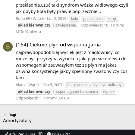
przekladnia.Czuć taki syndrom wózka widłowego-czyli
jak gdyby koła były prawie poprzecznie...
Rossi 69
Wątek
Lut 2, 2019
kolo
przekladnia
skręt
Odpowiedzi: 10
Forum:
uklad
kierowniczy
zawieszenie
MiTo/Giulietta
[164] Cieknie plyn od wspomagania
B
najprawdopodobniej wyciek jest z maglownicy. co
moze byc przyczyna wycieku i jaki plyn sie dolewa do
wspomagania? zauwazylem tez ze plyn ma jakas
dziwna konsystencje jakby spieniony zwazony czy cos
tam.
bladx
Wątek
Gru 5, 2007
maglownica
plyn hydrauliczny
uklad
kierowniczy
wspomaganie kierownica
wyciek
Odpowiedzi: 1
Forum:
33/164
Tagi
Amortyzatory
Alfa_Red_Luna
Polski (PL)