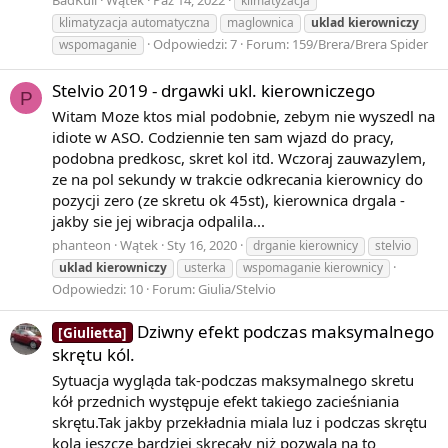
BadKuli
Wątek
Paź 14, 2022
klimatyzacja
klimatyzacja automatyczna
maglownica
uklad
kierowniczy
Odpowiedzi: 7
Forum:
159/Brera/Brera Spider
wspomaganie
Stelvio 2019 - drgawki ukl. kierowniczego
P
Witam Moze ktos mial podobnie, zebym nie wyszedl na
idiote w ASO. Codziennie ten sam wjazd do pracy,
podobna predkosc, skret kol itd. Wczoraj zauwazylem,
ze na pol sekundy w trakcie odkrecania kierownicy do
pozycji zero (ze skretu ok 45st), kierownica drgala -
jakby sie jej wibracja odpalila...
phanteon
Wątek
Sty 16, 2020
drganie kierownicy
stelvio
uklad
kierowniczy
usterka
wspomaganie kierownicy
Odpowiedzi: 10
Forum:
Giulia/Stelvio
Dziwny efekt podczas maksymalnego
[Giulietta]
skrętu kól.
Sytuacja wygląda tak-podczas maksymalnego skretu
kół przednich występuje efekt takiego zacieśniania
skrętu.Tak jakby przekładnia miala luz i podczas skrętu
kola jeszcze bardziej skrecały niż pozwala na to