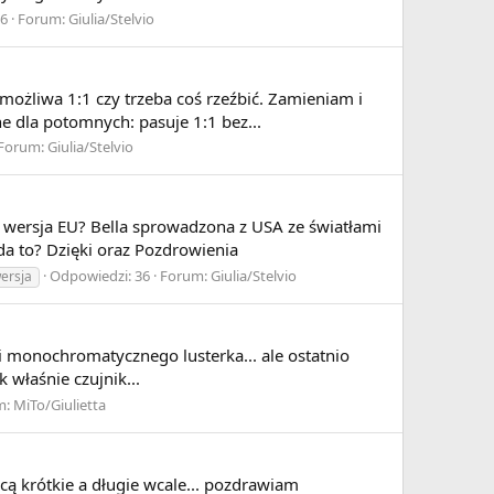
16
Forum:
Giulia/Stelvio
ożliwa 1:1 czy trzeba coś rzeźbić. Zamieniam i
ne dla potomnych: pasuje 1:1 bez...
Forum:
Giulia/Stelvio
i wersja EU? Bella sprowadzona z USA ze światłami
da to? Dzięki oraz Pozdrowienia
Odpowiedzi: 36
Forum:
Giulia/Stelvio
ersja
 monochromatycznego lusterka... ale ostatnio
 właśnie czujnik...
m:
MiTo/Giulietta
cą krótkie a długie wcale... pozdrawiam