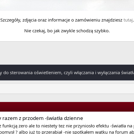
Szczegóły, zdjęcia oraz informacje o zamówieniu znajdziesz
tutaj
.
Nie czekaj, bo jak zwykle schodzą szybko.
cy do sterowania oświetleniem, czyli włączania i wyłączania światł
ły razem z przodem -światła dzienne
funkcją zero ale to niestety tez nie przyniosło efektu -światła na
 pomysł ? albo już to przerabiał -nie spotkałem wątku na forum aby