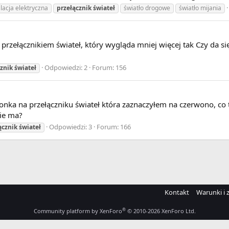
alacja elektryczna
przełącznik
świateł
światło drogowe
światło mijania
ełącznikiem świateł, który wygląda mniej więcej tak Czy da się 
Odpowiedzi: 2
Forum:
156
cznik
świateł
onka na przełączniku świateł która zaznaczyłem na czerwono, co 
nie ma?
Odpowiedzi: 3
Forum:
166
ącznik
świateł
Kontakt
Warunki i 
®
Community platform by XenForo
© 2010-2026 XenForo Ltd.