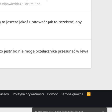
Odpowiedzi: 4
Forum:
156
to jeszcze jakoś uratować? Jak to rozebrać, aby
to jest? bo nie mogę przełącznika przesunąć w lewa
zasady
Polityka prywatności
Pomoc
Strona główna
R
S
S
Zarejestruj się i korzystaj z forum bez