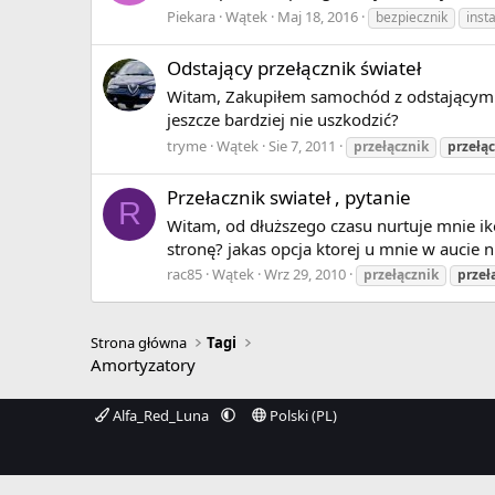
Piekara
Wątek
Maj 18, 2016
bezpiecznik
inst
Odstający przełącznik świateł
Witam, Zakupiłem samochód z odstającym prz
jeszcze bardziej nie uszkodzić?
tryme
Wątek
Sie 7, 2011
przełącznik
przełą
Przełacznik swiateł , pytanie
R
Witam, od dłuższego czasu nurtuje mnie ik
stronę? jakas opcja ktorej u mnie w aucie 
rac85
Wątek
Wrz 29, 2010
przełącznik
przeł
Strona główna
Tagi
Amortyzatory
Alfa_Red_Luna
Polski (PL)