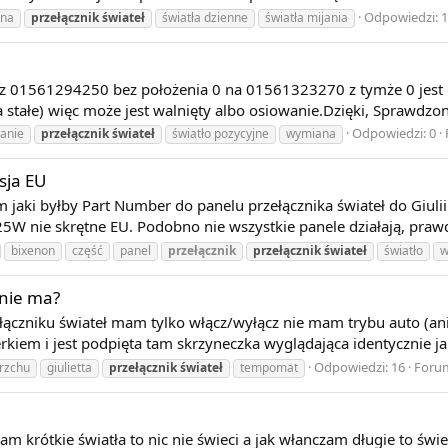
Odpowiedzi: 
zna
przełącznik
świateł
światła dzienne
światła mijania
ł z 01561294250 bez położenia 0 na 01561323270 z tymże 0 jest m
a stałe) więc może jest walnięty albo osiowanie.Dzięki, Sprawdzo
Odpowiedzi: 0
anie
przełącznik
świateł
światło pozycyjne
wymiana
sja EU
 jaki byłby Part Number do panelu przełącznika świateł do Giuli
5W nie skrętne EU. Podobno nie wszystkie panele działają, praw
bixenon
część
panel
przełącznik
przełącznik
świateł
światło
w
 nie ma?
ączniku świateł mam tylko włącz/wyłącz nie mam trybu auto (ani
erkiem i jest podpięta tam skrzyneczka wyglądająca identycznie jak
Odpowiedzi: 16
Foru
erzchu
giulietta
przełącznik
świateł
tempomat
m krótkie światła to nic nie świeci a jak włanczam długie to świe