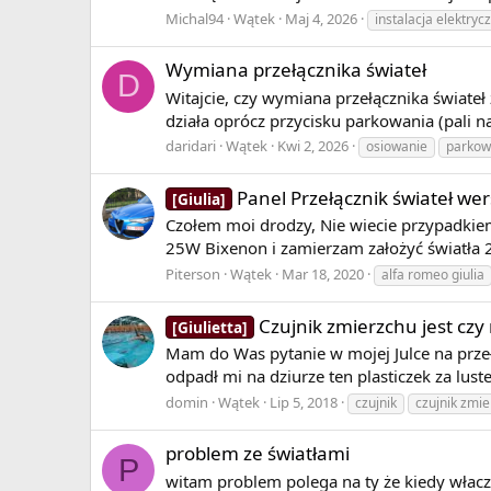
Michal94
Wątek
Maj 4, 2026
instalacja elektryc
Wymiana przełącznika świateł
D
Witajcie, czy wymiana przełącznika świate
działa oprócz przycisku parkowania (pali n
daridari
Wątek
Kwi 2, 2026
osiowanie
parkow
Panel Przełącznik świateł wer
[Giulia]
Czołem moi drodzy, Nie wiecie przypadkiem
25W Bixenon i zamierzam założyć światła 2
Piterson
Wątek
Mar 18, 2020
alfa romeo giulia
Czujnik zmierzchu jest czy
[Giulietta]
Mam do Was pytanie w mojej Julce na przeł
odpadł mi na dziurze ten plasticzek za lust
domin
Wątek
Lip 5, 2018
czujnik
czujnik zmi
problem ze światłami
P
witam problem polega na ty że kiedy włacza