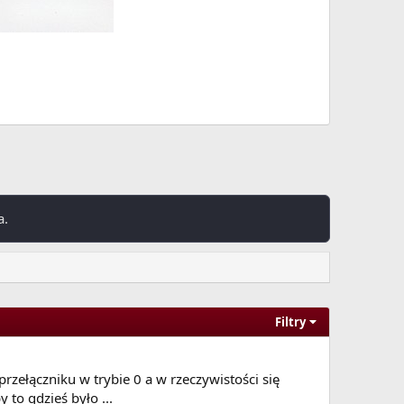
a.
Filtry
 przełączniku w trybie 0 a w rzeczywistości się
 to gdzieś było ...