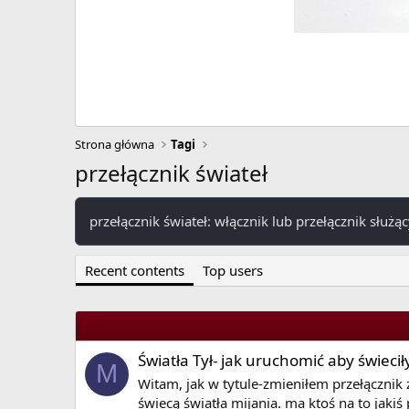
Strona główna
Tagi
przełącznik świateł
przełącznik świateł: włącznik lub przełącznik służą
Recent contents
Top users
Światła Tył- jak uruchomić aby świeci
M
Witam, jak w tytule-zmieniłem przełącznik z 
świecą światła mijania. ma ktoś na to jakiś