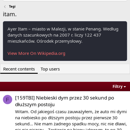
Tagi
itam.
Ayer Itam – miasto w Malezji, w stanie Penang. Według
danych szacunkowych na 2007 r. liczy 122 437
mieszkańców. Ośrodek przemysłowy.
View More On Wikipedia.org
Recent contents
Top users
Filtry
[159TBI] Niebieski dym przez 30 sekund po
F
dłuższym postoju
Witam. Od jakiegoś czasu zauważyłem, że auto mi dymi
na niebiesko po dłższym postoju przez pierwsze 30
sekund... Nie mam żadnego spadku mocy, nic nie dławi,
nic nie piszczy... Zostawię na biegu jałowym, to po 30