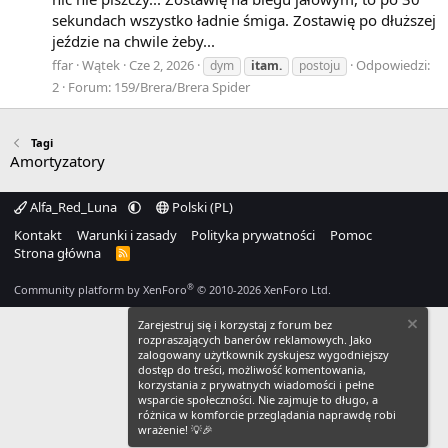
sekundach wszystko ładnie śmiga. Zostawię po dłuższej
jeździe na chwile żeby...
ffar
Wątek
Cze 2, 2026
Odpowiedzi:
dym
itam.
postoju
2
Forum:
159/Brera/Brera Spider
Tagi
Amortyzatory
Alfa_Red_Luna
Polski (PL)
Kontakt
Warunki i zasady
Polityka prywatności
Pomoc
Strona główna
R
S
S
®
Community platform by XenForo
© 2010-2026 XenForo Ltd.
Zarejestruj się i korzystaj z forum bez
rozpraszających banerów reklamowych. Jako
zalogowany użytkownik zyskujesz wygodniejszy
dostęp do treści, możliwość komentowania,
korzystania z prywatnych wiadomości i pełne
wsparcie społeczności. Nie zajmuje to długo, a
różnica w komforcie przeglądania naprawdę robi
wrażenie! 💡🎉