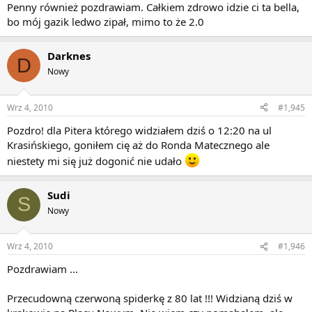
Penny również pozdrawiam. Całkiem zdrowo idzie ci ta bella,
bo mój gazik ledwo zipał, mimo to że 2.0
Darknes
D
Nowy
Wrz 4, 2010
#1,945
Pozdro! dla Pitera którego widziałem dziś o 12:20 na ul
Krasińskiego, goniłem cię aż do Ronda Matecznego ale
niestety mi się już dogonić nie udało
Sudi
S
Nowy
Wrz 4, 2010
#1,946
Pozdrawiam ...
Przecudowną czerwoną spiderkę z 80 lat !!! Widzianą dziś w