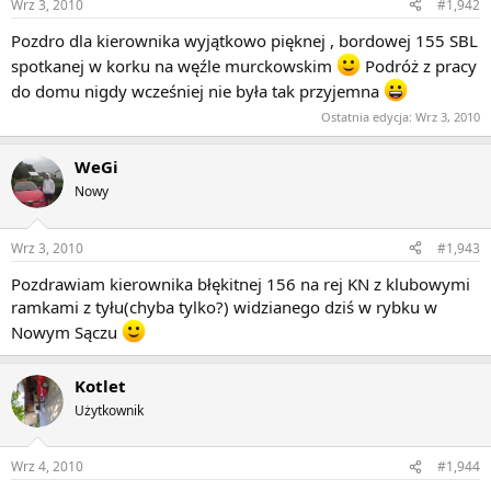
Wrz 3, 2010
#1,942
Pozdro dla kierownika wyjątkowo pięknej , bordowej 155 SBL
spotkanej w korku na węźle murckowskim
Podróż z pracy
do domu nigdy wcześniej nie była tak przyjemna
Ostatnia edycja:
Wrz 3, 2010
WeGi
Nowy
Wrz 3, 2010
#1,943
Pozdrawiam kierownika błękitnej 156 na rej KN z klubowymi
ramkami z tyłu(chyba tylko?) widzianego dziś w rybku w
Nowym Sączu
Kotlet
Użytkownik
Wrz 4, 2010
#1,944