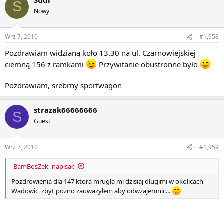
S
Nowy
Wrz 7, 2010
#1,958
Pozdrawiam widzianą koło 13.30 na ul. Czarnowiejskiej
ciemną 156 z ramkami
Przywitanie obustronne było
Pozdrawiam, srebrny sportwagon
strazak66666666
S
Guest
Wrz 7, 2010
#1,959
-BamBosZek- napisał:
Pozdrowienia dla 147 ktora mrugla mi dzisiaj dlugimi w okolicach
Wadowic, zbyt pozno zauwazylem aby odwzajemnic...