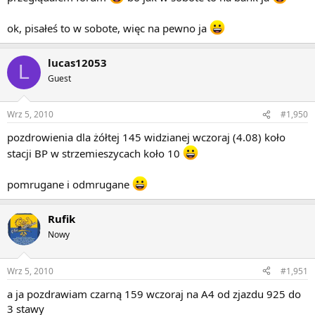
ok, pisałeś to w sobote, więc na pewno ja
lucas12053
L
Guest
Wrz 5, 2010
#1,950
pozdrowienia dla żółtej 145 widzianej wczoraj (4.08) koło
stacji BP w strzemieszycach koło 10
pomrugane i odmrugane
Rufik
Nowy
Wrz 5, 2010
#1,951
a ja pozdrawiam czarną 159 wczoraj na A4 od zjazdu 925 do
3 stawy