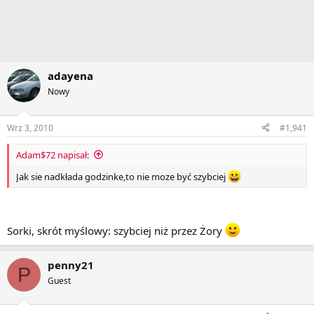
adayena
Nowy
Wrz 3, 2010
#1,941
Adam$72 napisał:
Jak sie nadkłada godzinke,to nie moze być szybciej
Sorki, skrót myślowy: szybciej niż przez Żory
penny21
P
Guest