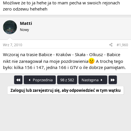
Możliwe że to ja hehe ja to mam pecha w swoich rejonach
zero odzewu heheheh
Matti
Nowy
Wrz 7, 2010
#1,960
Wczoraj na trasie Babice - Kraków - Skała - Olkusz - Babice
nikt nie zareagował na moje pozdrowienia
A trochę tego
było: kilka 156 i 147, jedna 166 i GTV o ile dobrze pamiętam.
Pierwszy
Ostatnia
Poprzednia
98 z 582
Następna
Zaloguj lub zarejestruj się, aby odpowiedzieć w tym wątku