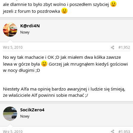
ale dlamnie to było zbyt wolno i poszedłem szybciej
jezeli z forum to pozdrowka
K@rdi4N
Nowy
Wrz 5, 2010
#1,952
No wy tak machacie i OK ;D Jak miałem dwa kółka zawsze
lewa w górze była
Gorzej jak mrugnąłem kiedyś gościowi
w nocy długimi ;D
Niestety Alfa ma opinię bardzo awaryjnej i ludzie się śmieją,
że właściciele Alf powinni sobie machać ;/
SocikZero4
Nowy
Wrz 5, 2010
#1,953