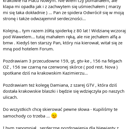
krakowie na Placu Nowym. Nie wiem czy pomahałem, ale
klapa mi opadła jak i z zachwytem się uśmiechałem ( marzy
mi się taka dokładnie ) ... Pan ze spidera Odwrócił się w moją
stronę i także odwzajemnił serdeczności...
Kolejną... tym razem żółtą spiderkę z 80 lat ! Widzianę wczoraj
pod Wawelem... tutaj mahałem ręką, ale nie jechałem alfą a
bmw . Kiedyś ten starszy Pan, który nia kierował, witał się ze
mną pod hotelem Forum.
Pozdrawiam 3 przecudowne 159, gt, gtv-ke , 156 na felgach
OZ , 156 sw czarną na czerwonej skórce ( pod rest. Nova )
spotkane dziś na krakowskim Kazimierzu...
Pozdrawiam też kolegę Damiana, z szarej GTV , która dziś
dostała krakowskie blaszki i będzie się wdzięczyła po naszych
ulicach.
Do wszystkich chcę skierować pewne słowa - Kupiliśmy te
samochody co trzeba ...
I bym zapomniał.. serdeczne pozdrowienia dla Niewiasty z