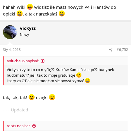
hahah Wiki
widzisz ile masz nowych P4 i Hansów do
opieki
, a tak narzekałaś
vickyss
Nowy
Sty 4, 2013
#6,752
aniucha05 napisał:
Vickyss czy to to co myślę?? Kraków Kamieńskiego?? budynek
budomatu?? jesli tak to moje gratulacje
i sory za OT ale nie mogłam się powstrzymać
tak, tak, tak!
dzięki
- - - Updated - - -
roots napisał: