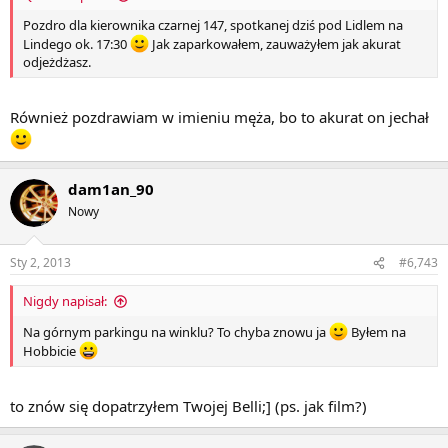
Pozdro dla kierownika czarnej 147, spotkanej dziś pod Lidlem na
Lindego ok. 17:30
Jak zaparkowałem, zauważyłem jak akurat
odjeżdżasz.
Również pozdrawiam w imieniu męża, bo to akurat on jechał
dam1an_90
Nowy
Sty 2, 2013
#6,743
Nigdy napisał:
Na górnym parkingu na winklu? To chyba znowu ja
Byłem na
Hobbicie
to znów się dopatrzyłem Twojej Belli;] (ps. jak film?)