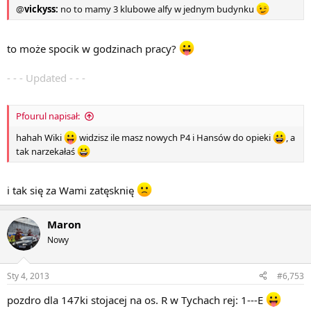
@
vickyss
:
no to mamy 3 klubowe alfy w jednym budynku
to może spocik w godzinach pracy?
- - - Updated - - -
Pfourul napisał:
hahah Wiki
widzisz ile masz nowych P4 i Hansów do opieki
, a
tak narzekałaś
i tak się za Wami zatęsknię
Maron
Nowy
Sty 4, 2013
#6,753
pozdro dla 147ki stojacej na os. R w Tychach rej: 1---E