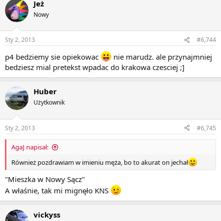
Jeż
Nowy
Sty 2, 2013
#6,744
p4 bedziemy sie opiekowac
nie marudz. ale przynajmniej
bedziesz mial pretekst wpadac do krakowa czesciej ;]
Huber
Użytkownik
Sty 2, 2013
#6,745
AgaJ napisał:
Również pozdrawiam w imieniu męża, bo to akurat on jechał
"Mieszka w Nowy Sącz"
A właśnie, tak mi mignęło KNS
vickyss