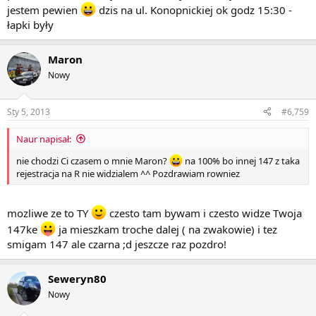
jestem pewien
dzis na ul. Konopnickiej ok godz 15:30 -
łapki były
Maron
Nowy
Sty 5, 2013
#6,759
Naur napisał:
nie chodzi Ci czasem o mnie Maron?
na 100% bo innej 147 z taka
rejestracja na R nie widzialem ^^ Pozdrawiam rowniez
mozliwe ze to TY
czesto tam bywam i czesto widze Twoja
147ke
ja mieszkam troche dalej ( na zwakowie) i tez
smigam 147 ale czarna ;d jeszcze raz pozdro!
Seweryn80
Nowy