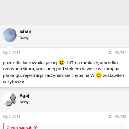
ishan
Nowy
Sty 2, 2013
#6,741
pozdr dla kierownika jasnej
147 na ramkach,w srodku
czerwona skora, widzianej pod stokiem w wisle wczoraj na
parkingu, rejestracja zaczynala sie chyba na W
zostawilem
wizytowke
AgaJ
Nowy
Sty 2, 2013
#6,742
Qrvich napisał: