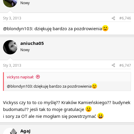
Nowy
Sty 3, 2013
#6,746
@blondyn103: dziękuję bardzo za pozdrowienia
aniucha05
Nowy
Sty 3, 2013
#6,747
vickyss napisał:
@blondyn103: dziękuję bardzo za pozdrowienia
Vickyss czy to to co myślę?? Kraków Kamieńskiego?? budynek
budomatu?? jesli tak to moje gratulacje
i sory za OT ale nie mogłam się powstrzymać
AgaJ