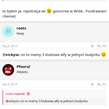
to byłem ja. rejestracja wt
goscinnie w Wiśle.. Pozdrawiam
również
roots
R
Nowy
Sty 4, 2013
#6,750
@
vickyss
:
no to mamy 3 klubowe alfy w jednym budynku
Pfourul
Aktywny
Sty 4, 2013
#6,751
roots napisał:
@vickyss: no to mamy 3 klubowe alfy w jednym budynku