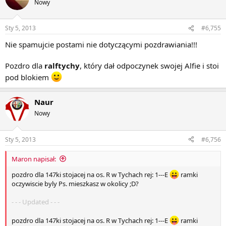
Nowy
Sty 5, 2013
#6,755
Nie spamujcie postami nie dotyczącymi pozdrawiania!!!
Pozdro dla
ralftychy
, który dał odpoczynek swojej Alfie i stoi
pod blokiem
Naur
Nowy
Sty 5, 2013
#6,756
Maron napisał:
pozdro dla 147ki stojacej na os. R w Tychach rej: 1---E
ramki
oczywiscie byly Ps. mieszkasz w okolicy ;D?
- - - Updated - - -
pozdro dla 147ki stojacej na os. R w Tychach rej: 1---E
ramki