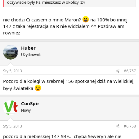
oczywiscie byly Ps. mieszkasz w okolicy ;D?
nie chodzi Ci czasem o mnie Maron?
na 100% bo innej
147 z taka rejestracja na R nie widzialem ^^ Pozdrawiam
rowniez
Huber
Użytkownik
Sty 5, 2013
#6,757
Pozdro dla kolegi w srebrnej 156 spotkanej dziś na Wielickiej,
były światełka
ConSpir
Nowy
Sty 5, 2013
#6,758
pozdro dla niebieskiej 147 SBE... chyba Seweryn ale nie