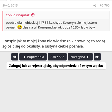
Sty 6, 2013
#6,760
ConSpir napisał:
pozdro dla niebieskiej 147 SBE... chyba Seweryn ale nie jestem
pewien
dzis na ul. Konopnickiej ok godz 15:30 - łapki były
Conspir jak ty mojej żony nie widzisz za kierownicą to radzę
zgłosić się do okulisty, a Justyna ciebie poznała.
Pierwszy
Ostatnia
Poprzednia
338 z 582
Następna
Zaloguj lub zarejestruj się, aby odpowiedzieć w tym wątku