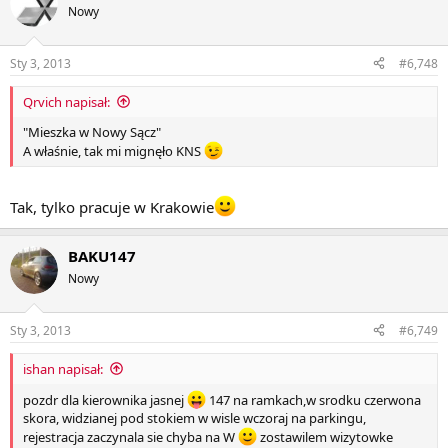
Nowy
Sty 3, 2013
#6,748
Qrvich napisał:
"Mieszka w Nowy Sącz"
A właśnie, tak mi mignęło KNS
Tak, tylko pracuje w Krakowie
BAKU147
Nowy
Sty 3, 2013
#6,749
ishan napisał:
pozdr dla kierownika jasnej
147 na ramkach,w srodku czerwona
skora, widzianej pod stokiem w wisle wczoraj na parkingu,
rejestracja zaczynala sie chyba na W
zostawilem wizytowke