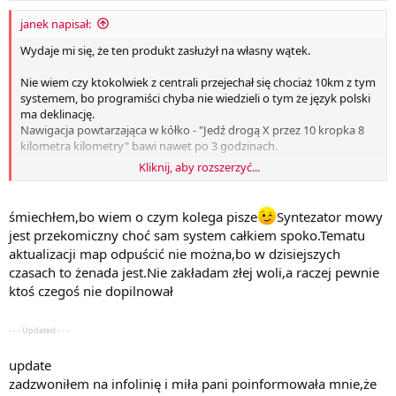
janek napisał:
Wydaje mi się, że ten produkt zasłużył na własny wątek.
Nie wiem czy ktokolwiek z centrali przejechał się chociaż 10km z tym
systemem, bo programiści chyba nie wiedzieli o tym że język polski
ma deklinację.
Nawigacja powtarzająca w kółko - "Jedź drogą X przez 10 kropka 8
kilometra kilometry" bawi nawet po 3 godzinach.
Kliknij, aby rozszerzyć...
Olbrzymie braki w mapach i nie ma możliwości aktualizacji np. brak
całego fragmentu A1 z obwodnicą Łodzi.
śmiechłem,bo wiem o czym kolega pisze
Syntezator mowy
Mam nadzieję że FCA trochę się ogarnie i wystawi aktualizację dla
jest przekomiczny choć sam system całkiem spoko.Tematu
wszystkich.
aktualizacji map odpuścić nie można,bo w dzisiejszych
czasach to żenada jest.Nie zakładam złej woli,a raczej pewnie
ktoś czegoś nie dopilnował
- - - Updated - - -
update
zadzwoniłem na infolinię i miła pani poinformowała mnie,że