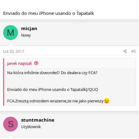
konkretniejszego.Poprosiła o namiary
Enviado do meu iPhone usando o Tapatalk
micjan
M
Nowy
Lut 20, 2017
#5
janek napisał:
Na która infolinie dzwoniłeś? Do dealera czy FCA?
Enviado do meu iPhone usando o Tapatalk[/QUO
FCA.Zresztą odniosłem wrażenie,że nie jako pierwszy
stuntmachine
S
Użytkownik