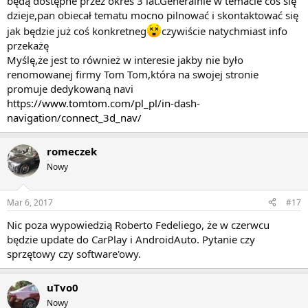
będą dostępne przez okres 3 lat.Generalnie w temacie coś się
dzieje,pan obiecał tematu mocno pilnować i skontaktować się
jak będzie już coś konkretneg
czywiście natychmiast info
przekażę
Myślę,że jest to również w interesie jakby nie było
renomowanej firmy Tom Tom,która na swojej stronie
promuje dedykowaną navi
https://www.tomtom.com/pl_pl/in-dash-
navigation/connect_3d_nav/
romeczek
Nowy
Mar 6, 2017
#17
Nic poza wypowiedzią Roberto Fedeliego, że w czerwcu
będzie update do CarPlay i AndroidAuto. Pytanie czy
sprzętowy czy software'owy.
uTvo0
Nowy