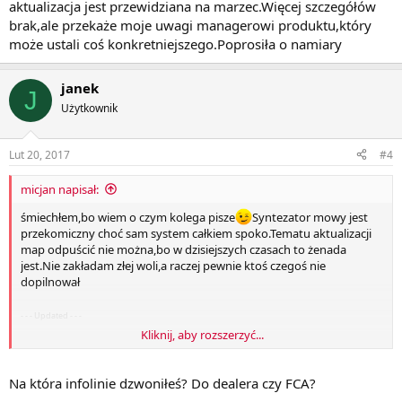
aktualizacja jest przewidziana na marzec.Więcej szczegółów
brak,ale przekaże moje uwagi managerowi produktu,który
może ustali coś konkretniejszego.Poprosiła o namiary
janek
J
Użytkownik
Lut 20, 2017
#4
micjan napisał:
śmiechłem,bo wiem o czym kolega pisze
Syntezator mowy jest
przekomiczny choć sam system całkiem spoko.Tematu aktualizacji
map odpuścić nie można,bo w dzisiejszych czasach to żenada
jest.Nie zakładam złej woli,a raczej pewnie ktoś czegoś nie
dopilnował
- - - Updated - - -
Kliknij, aby rozszerzyć...
update
zadzwoniłem na infolinię i miła pani poinformowała mnie,że
aktualizacja jest przewidziana na marzec.Więcej szczegółów brak,ale
Na która infolinie dzwoniłeś? Do dealera czy FCA?
przekaże moje uwagi managerowi produktu,który może ustali coś