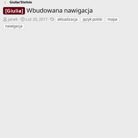
Giulia/Stelvio
Wbudowana nawigacja
[Giulia]
A
D
T
janek
Lut 20, 2017
aktualizacja
język polski
mapa
u
a
a
nawigacja
t
t
g
o
a
i
r
r
w
o
ą
z
t
p
k
o
u
c
z
ę
c
i
a