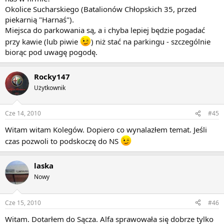
Okolice Sucharskiego (Batalionów Chłopskich 35, przed
piekarnią "Harnaś").
Miejsca do parkowania są, a i chyba lepiej będzie pogadać
przy kawie (lub piwie
) niż stać na parkingu - szczególnie
biorąc pod uwagę pogodę.
Rocky147
Użytkownik
Cze 14, 2010
#45
Witam witam Kolegów. Dopiero co wynalazłem temat. Jeśli
czas pozwoli to podskoczę do NS
laska
Nowy
Cze 15, 2010
#46
Witam. Dotarłem do Sącza. Alfa sprawowała się dobrze tylko