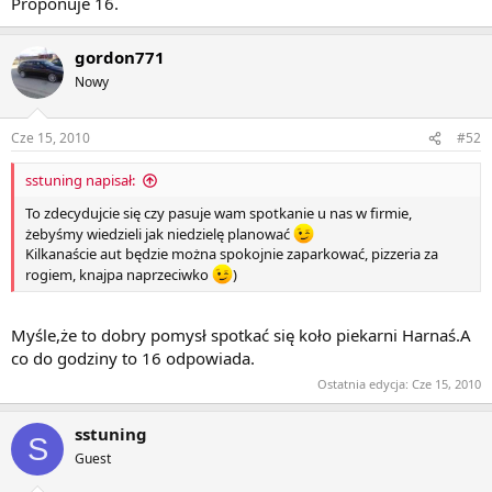
Proponuje 16.
gordon771
Nowy
Cze 15, 2010
#52
sstuning napisał:
To zdecydujcie się czy pasuje wam spotkanie u nas w firmie,
żebyśmy wiedzieli jak niedzielę planować
Kilkanaście aut będzie można spokojnie zaparkować, pizzeria za
rogiem, knajpa naprzeciwko
)
Myśle,że to dobry pomysł spotkać się koło piekarni Harnaś.A
co do godziny to 16 odpowiada.
Ostatnia edycja:
Cze 15, 2010
sstuning
S
Guest