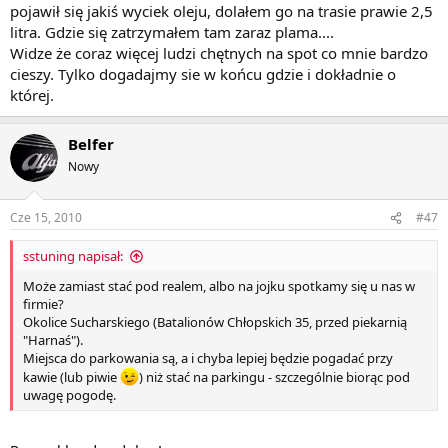
pojawił się jakiś wyciek oleju, dolałem go na trasie prawie 2,5
litra. Gdzie się zatrzymałem tam zaraz plama....
Widze że coraz więcej ludzi chętnych na spot co mnie bardzo
cieszy. Tylko dogadajmy sie w końcu gdzie i dokładnie o
której.
Belfer
Nowy
Cze 15, 2010
#47
sstuning napisał:
Może zamiast stać pod realem, albo na jojku spotkamy się u nas w
firmie?
Okolice Sucharskiego (Batalionów Chłopskich 35, przed piekarnią
"Harnaś").
Miejsca do parkowania są, a i chyba lepiej będzie pogadać przy
kawie (lub piwie
) niż stać na parkingu - szczególnie biorąc pod
uwagę pogodę.