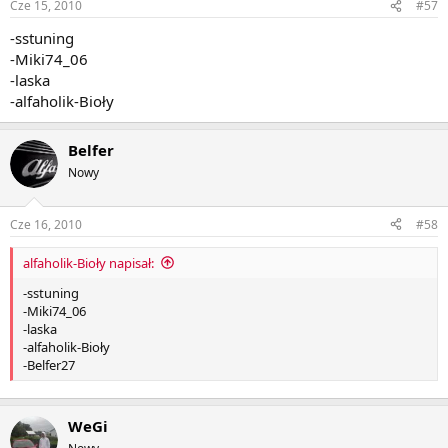
Cze 15, 2010
#57
-sstuning
-Miki74_06
-laska
-alfaholik-Bioły
Belfer
Nowy
Cze 16, 2010
#58
alfaholik-Bioły napisał:
-sstuning
-Miki74_06
-laska
-alfaholik-Bioły
-Belfer27
WeGi