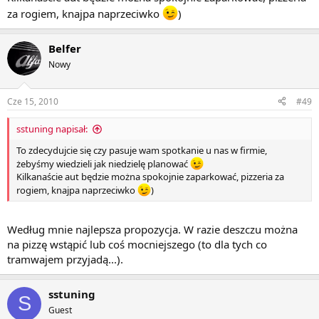
za rogiem, knajpa naprzeciwko
)
Belfer
Nowy
Cze 15, 2010
#49
sstuning napisał:
To zdecydujcie się czy pasuje wam spotkanie u nas w firmie,
żebyśmy wiedzieli jak niedzielę planować
Kilkanaście aut będzie można spokojnie zaparkować, pizzeria za
rogiem, knajpa naprzeciwko
)
Według mnie najlepsza propozycja. W razie deszczu można
na pizzę wstąpić lub coś mocniejszego (to dla tych co
tramwajem przyjadą...).
sstuning
S
Guest