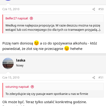
Cze 15, 2010
#50
Belfer27 napisał:
Według mnie najlepsza propozycja. W razie deszczu można na pizzę
wstąpić lub coś mocniejszego (to dla tych co tramwajem przyjadą...).
Pizzę nam doniosą
a co do spożywania alkoholu - któż
powiedział, że zlot się nie przeciągnie
hehehe
laska
Nowy
Cze 15, 2010
#51
sstuning napisał:
To zdecydujcie się czy pasuje wam spotkanie u nas w firmie
Ok może być. Teraz tylko ustalić konkretną godzine.