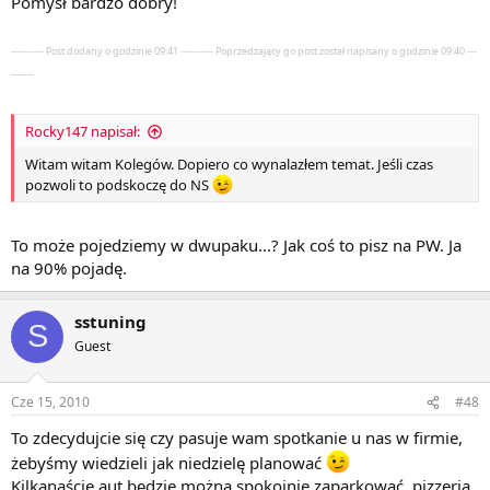
Pomysł bardzo dobry!
---------- Post dodany o godzinie 09:41 ---------- Poprzedzający go post został napisany o godzinie 09:40 ---
-------
Rocky147 napisał:
Witam witam Kolegów. Dopiero co wynalazłem temat. Jeśli czas
pozwoli to podskoczę do NS
To może pojedziemy w dwupaku...? Jak coś to pisz na PW. Ja
na 90% pojadę.
sstuning
S
Guest
Cze 15, 2010
#48
To zdecydujcie się czy pasuje wam spotkanie u nas w firmie,
żebyśmy wiedzieli jak niedzielę planować
Kilkanaście aut będzie można spokojnie zaparkować, pizzeria