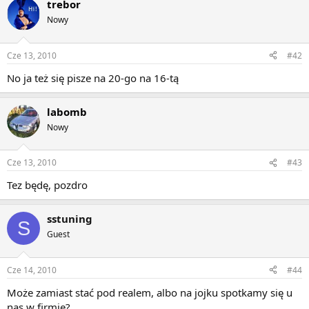
trebor
Nowy
Cze 13, 2010
#42
No ja też się pisze na 20-go na 16-tą
labomb
Nowy
Cze 13, 2010
#43
Tez będę, pozdro
sstuning
S
Guest
Cze 14, 2010
#44
Może zamiast stać pod realem, albo na jojku spotkamy się u
nas w firmie?