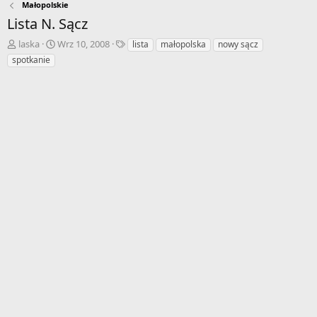
Małopolskie
Lista N. Sącz
A
D
T
laska
Wrz 10, 2008
lista
małopolska
nowy sącz
u
a
a
spotkanie
t
t
g
o
a
i
r
r
w
o
ą
z
t
p
k
o
u
c
z
ę
c
i
a