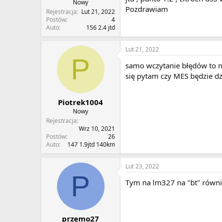
Nowy
Pozdrawiam
Rejestracja
Lut 21, 2022
Postów
4
Auto
156 2.4 jtd
Lut 21, 2022
P
samo wczytanie błędów to nic
się pytam czy MES będzie d
Piotrek1004
Nowy
Rejestracja
Wrz 10, 2021
Postów
26
Auto
147 1.9jtd 140km
Lut 23, 2022
P
Tym na lm327 na "bt" równi
przemo27