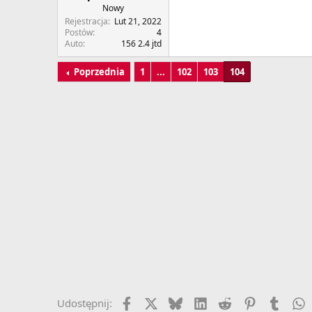
Nowy
Rejestracja
Lut 21, 2022
Postów
4
Auto
156 2.4 jtd
Poprzednia
1
...
102
103
104
Facebook
X
Bluesky
LinkedIn
Reddit
Pinterest
Tumbl
W
Udostępnij: