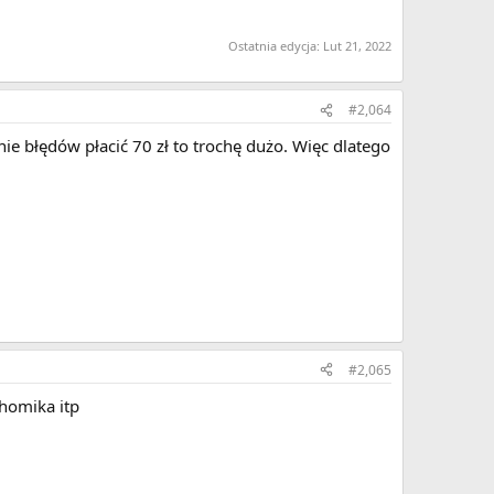
Ostatnia edycja:
Lut 21, 2022
#2,064
nie błędów płacić 70 zł to trochę dużo. Więc dlatego
#2,065
homika itp