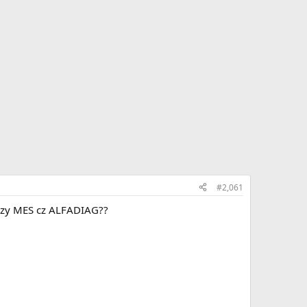
#2,061
pszy MES cz ALFADIAG??