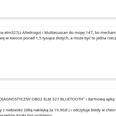
na elm327(z Alledrogo) i Multiecuscan do mojej 147, bo mechani
awę w kwocie ponad 1,5 tysiąca złotych, a może być to jedna rzec
S DIAGNOSTYCZNY OBD2 ELM 327 BLUETOOTH" i darmową apką "t
 z niebiesko żółtą naklejką za 19.90zł ) i odczytuje bledy w chevr
3 wszędzie działa bez problemu .