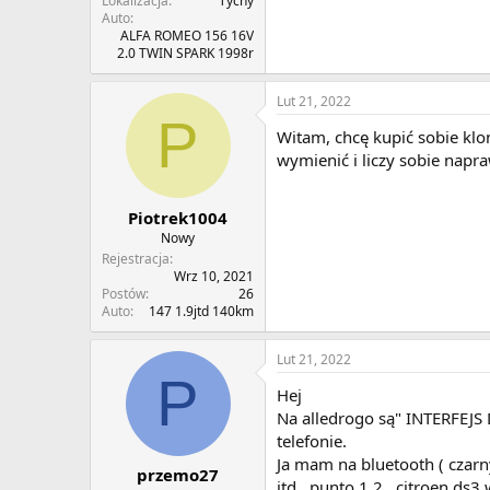
Lokalizacja
Tychy
Auto
ALFA ROMEO 156 16V
2.0 TWIN SPARK 1998r
Lut 21, 2022
P
Witam, chcę kupić sobie klo
wymienić i liczy sobie napr
Piotrek1004
Nowy
Rejestracja
Wrz 10, 2021
Postów
26
Auto
147 1.9jtd 140km
Lut 21, 2022
P
Hej
Na alledrogo są" INTERFEJ
telefonie.
Ja mam na bluetooth ( czarny
przemo27
jtd , punto 1.2 , citroen ds