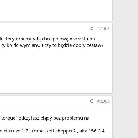
#2,062
k który robi mi Alfę chce połowę osprzętu mi
z tylko do wymiany. I czy to będzie dobry zestaw?
#2,063
orque" odczytasz błędy bez problemu na
olet cruze 1.7 , romet soft chopper2 , alfa 156 2.4