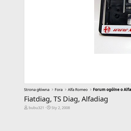
Strona główna
Fora
Alfa Romeo
Forum ogólne o Alf
Fiatdiag, TS Diag, Alfadiag
A
D
bubu321
Sty 2, 2008
u
a
t
t
o
a
r
r