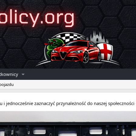
tkownicy
 pojazdu
eru i jednocześnie zaznaczyć przynależność do naszej społecznośc