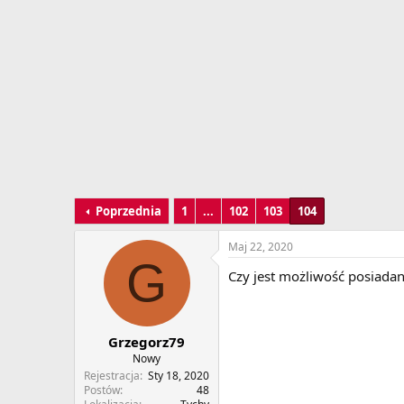
w
o
ą
z
t
p
k
o
u
c
z
ę
c
i
a
Poprzednia
1
...
102
103
104
Maj 22, 2020
G
Czy jest możliwość posiada
Grzegorz79
Nowy
Rejestracja
Sty 18, 2020
Postów
48