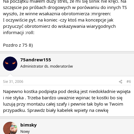
Na początku miałem duży stres, że mi się silnik nie kręci. Na
szczęscie po próbach drogowych w porówaniu do innych TS
wyszło, że winne wsakaznia obrotomierza :mrgreen:
I oczywiście pyt. na koniec -czy ktoś ma koncepcje jak
przyuczyć obrotomierz do wskazywania wiarygodnych
informacji :roll:
Pozdro z 75 8)
75andrew155
Administrator ds. moderatorów
Sie 31, 2006
#6
Napewno kostka podpięta pod deską jest niedokładnie wpięta
i nie styka . Trzeba bardzo uważnie wpinac te kostki bo się
luzują przy montażu całej szafy i pewnie tak było w Twoim
przypadku. Sprawdz biały kabelek wpiety na cewkę
bimsky
Nowy