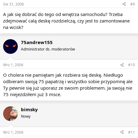
Sie 31, 2006
#9
A jak się dobrać do tego od wnętrza samochodu? Trzeba
zdejmować calą deskę rozdzielczą, czy jest to zamontowane
na wcisk?
75andrew155
Administrator ds. moderatorów
Wrz 1, 2006
#10
O cholera nie pamiętam jak rozbiera się deskę. Niedługo
odbieram swoją 75 papatrzę i wszystko sobie przypomnę ale
Ty pewnie się już uporasz ze swoim problemem. Ja swoją nie
75 niejeżdziłem już 3 msce.
bimsky
Nowy
Wrz 1, 2006
#11