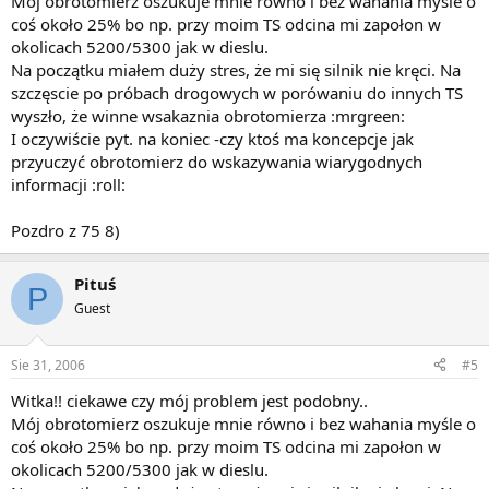
Mój obrotomierz oszukuje mnie równo i bez wahania myśle o
coś około 25% bo np. przy moim TS odcina mi zapołon w
okolicach 5200/5300 jak w dieslu.
Na początku miałem duży stres, że mi się silnik nie kręci. Na
szczęscie po próbach drogowych w porówaniu do innych TS
wyszło, że winne wsakaznia obrotomierza :mrgreen:
I oczywiście pyt. na koniec -czy ktoś ma koncepcje jak
przyuczyć obrotomierz do wskazywania wiarygodnych
informacji :roll:
Pozdro z 75 8)
Pituś
P
Guest
Sie 31, 2006
#5
Witka!! ciekawe czy mój problem jest podobny..
Mój obrotomierz oszukuje mnie równo i bez wahania myśle o
coś około 25% bo np. przy moim TS odcina mi zapołon w
okolicach 5200/5300 jak w dieslu.