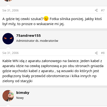
Sie 31, 2006
#7
A gdzie tej cewki szukać?
Fotka silnika poniżej. Jakby ktoś
był mily, to prosze o wskazanie mi jej.
75andrew155
Administrator ds. moderatorów
Sie 31, 2006
#8
Kable WN idą z aparatu załonowego na świece. Jeden kabel z
aparatu idzie na cewkę zapłonową a po obu stronach gniazda
gdzie wychodzi kabel z aparatu , są wsuwki do których jest
podłączony biały przewód obrotomierza i kilka innych np
zielony od stacyjki
bimsky
Nowy