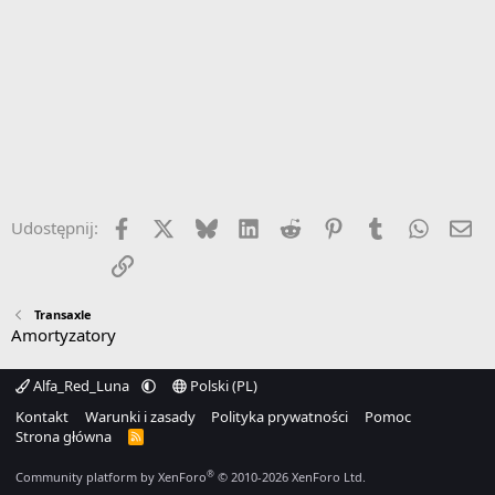
Facebook
X
Bluesky
LinkedIn
Reddit
Pinterest
Tumblr
WhatsA
Em
Udostępnij:
Link
Transaxle
Amortyzatory
Alfa_Red_Luna
Polski (PL)
Kontakt
Warunki i zasady
Polityka prywatności
Pomoc
Strona główna
R
S
S
®
Community platform by XenForo
© 2010-2026 XenForo Ltd.