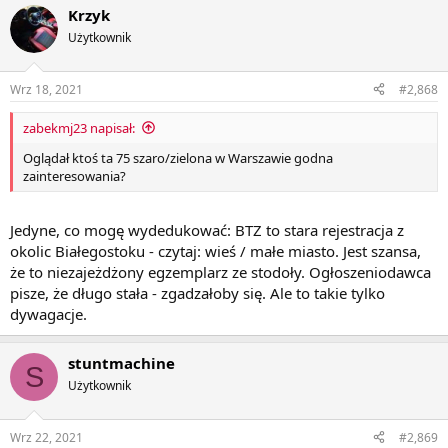
Krzyk
Użytkownik
Wrz 18, 2021
#2,868
zabekmj23 napisał:
Oglądał ktoś ta 75 szaro/zielona w Warszawie godna
zainteresowania?
Jedyne, co mogę wydedukować: BTZ to stara rejestracja z
okolic Białegostoku - czytaj: wieś / małe miasto. Jest szansa,
że to niezajeżdżony egzemplarz ze stodoły. Ogłoszeniodawca
pisze, że długo stała - zgadzałoby się. Ale to takie tylko
dywagacje.
stuntmachine
S
Użytkownik
Wrz 22, 2021
#2,869