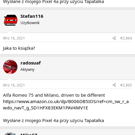
Wysłane z mojego Pixel 4a przy użyciu Tapatalka
Stefan116
Użytkownik
Wrz 16, 2021
#2,864
Jaka to książka?
radosuaf
Aktywny
Wrz 16, 2021
#2,865
Alfa Romeo 75 and Milano, driven to be different
https://www.amazon.co.uk/dp/B006DB5IOS/ref=cm_sw_r_a
wdo_navT_g_SD1HFX83EKM1PAV4MV1E
Wysłane z mojego Pixel 4a przy użyciu Tapatalka
MikeCZ