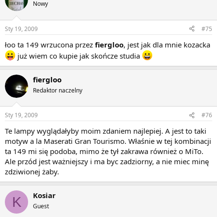
Nowy
Sty 19, 2009
#75
łoo ta 149 wrzucona przez
fiergloo
, jest jak dla mnie kozacka
już wiem co kupie jak skończe studia
fiergloo
Redaktor naczelny
Sty 19, 2009
#76
Te lampy wyglądałyby moim zdaniem najlepiej. A jest to taki
motyw a la Maserati Gran Tourismo. Właśnie w tej kombinacji
ta 149 mi się podoba, mimo że tył zakrawa również o MiTo.
Ale przód jest ważniejszy i ma byc zadziorny, a nie miec minę
zdziwionej żaby.
Kosiar
K
Guest