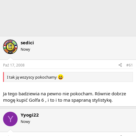
sedici
Nowy
Paź 17, 2008
#61
I tak ją wszyscy pokochamy
Ja tego badziewia na pewno nie pokocham. Równie dobrze
mogę kupić Golfa 6 , i to i to ma spapraną stylistykę.
Yyogi22
Y
Nowy