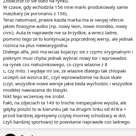
Zobaczcie co sie stalo na rynku.
W czasie, gdy wchodzila 156 inne marki produkowaly same
maszkary (w poronaniu z 156).
Teraz natomiast, prawie kazda marka ma w swojej ofercie
jakies finezyjne autko (np. nowy leon, nowe mondeo, nowy
civic). Auta te naprawde nie sa brzydkie, a wrecz ladne,
pomimo tego ze to kontynuacja poprzedniej wersji, ale jednak
roznica na plus niewiarygodna.
Dlatego alfa, jesli ma wciaz kojarzyc sie z czyms oryginalnym i
pieknym musi chyba jednak wybrac nowy tor i wprowadzic
na rynek cos nietuzinkowego, co czyni wlasnie z 8
c, czy mito. I wydaje mi sie, ze wlasnie dlatego tak chlopaki
uczepili sie wzorca 8C, czyli wprowadzenie na duza skale
(czyt. wszystkie nowe wersje jakie beda wychodzic i wszystkie
modele) nawiazania do klasyki.
Nikt tego wczensiej nie zrobil.
Fakt, na zdjeciach ta 149 to troche niespecjalnie wyszla, ale
gdyby poszlo to w kierunku jak na drugim linku od Arik'a +
przod bardziej agresywny (czytaj mocniej schodzacy w dol,
czyli bardziej sportowo) to powstanie naprawde cos ladnego.