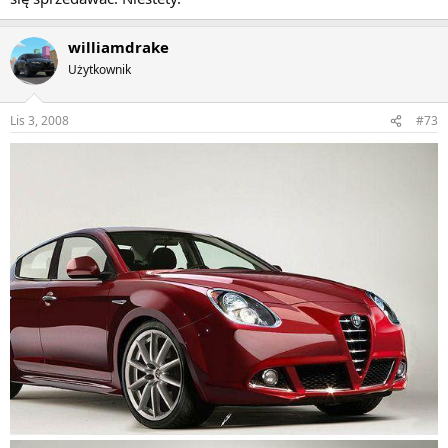
williamdrake
Użytkownik
Lis 3, 2008
#73