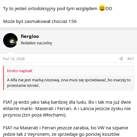
Ty to jesteś ortodoksyjny pod tym względem
DD
Może byś zasmakował chociaż 156
fiergloo
Redaktor naczelny
Paź 18, 2008
#67
kmito napisał:
A Alfa nie jest marką niszową, ona musi się sprzedawać, bo inaczej to
przestanie istnieć.
FIAT ją widzi jako taką bardziej dla ludu. Bo i tak ma już dwie
elitarne marki- Maserati i Ferrari. A i Lancia jeszcze zysku nie
przynosi.(tzn poza Włochami).
FIAT na Maserati i Ferrari jeszcze zarabia, bo VW na szpanie
jedzie tak z Veyronem, że sprzedaje go poniżej kosztów