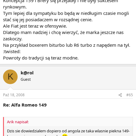
Koncepcja 159 i Brery się przejadły i nie były sukcesem
rynkowym.
Tym lepiej dla sympatyku bo będą w niedługim czasie mogli
stać się jej posiadaczem w rozsądnej cenie.
Ale Fiat jest teraz w ofensywie.
Dlatego mam nadziej i chcę wierzyć, że marka jeszcze nas
zaskoczy.
Na przykład boxerem biturbo lub R6 turbo z napędem na tył.
:twisted:
Powroty do tradycji są teraz modne.
k@rol
K
Guest
Paź 18, 2008
#65
Re: Alfa Romeo 149
Arik napisał:
Dzis sie dowiedzialem dopiero od angola ze taka wlasnie piekna 149-