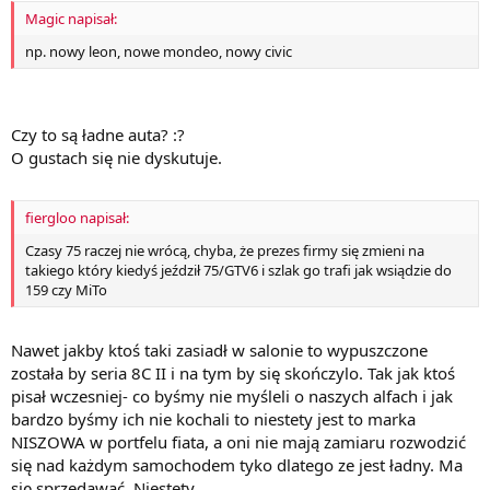
Magic napisał:
np. nowy leon, nowe mondeo, nowy civic
Czy to są ładne auta? :?
O gustach się nie dyskutuje.
fiergloo napisał:
Czasy 75 raczej nie wrócą, chyba, że prezes firmy się zmieni na
takiego który kiedyś jeździł 75/GTV6 i szlak go trafi jak wsiądzie do
159 czy MiTo
Nawet jakby ktoś taki zasiadł w salonie to wypuszczone
została by seria 8C II i na tym by się skończylo. Tak jak ktoś
pisał wczesniej- co byśmy nie myśleli o naszych alfach i jak
bardzo byśmy ich nie kochali to niestety jest to marka
NISZOWA w portfelu fiata, a oni nie mają zamiaru rozwodzić
się nad każdym samochodem tyko dlatego ze jest ładny. Ma
się sprzedawać. Niestety.