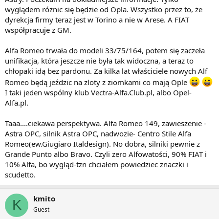
wyglądem różnic się będzie od Opla. Wszystko przez to, że
dyrekcja firmy teraz jest w Torino a nie w Arese. A FIAT
współpracuje z GM.
Alfa Romeo trwała do modeli 33/75/164, potem się zaczeła
unifikacja, która jeszcze nie była tak widoczna, a teraz to
chłopaki idą bez pardonu. Za kilka lat właściciele nowych Alf
Romeo będą jeździc na zloty z ziomkami co mają Ople
I taki jeden wspólny klub Vectra-Alfa.Club.pl, albo Opel-
Alfa.pl.
Taaa....ciekawa perspektywa. Alfa Romeo 149, zawieszenie -
Astra OPC, silnik Astra OPC, nadwozie- Centro Stile Alfa
Romeo(ew.Giugiaro Italdesign). No dobra, silniki pewnie z
Grande Punto albo Bravo. Czyli zero Alfowatości, 90% FIAT i
10% Alfa, bo wygląd-tzn chciałem powiedziec znaczki i
scudetto.
kmito
K
Guest