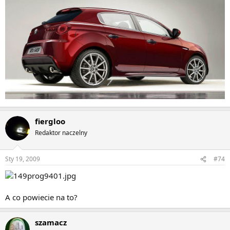
fiergloo
Redaktor naczelny
Sty 19, 2009
#74
A co powiecie na to?
szamacz