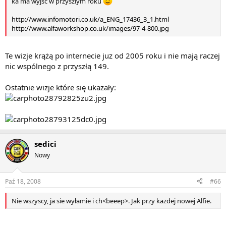
ka ma wyjsc w przyszlym roku
http://www.infomotori.co.uk/a_ENG_17436_3_1.html
http://www.alfaworkshop.co.uk/images/97-4-800.jpg
Te wizje krążą po internecie juz od 2005 roku i nie mają raczej
nic wspólnego z przyszłą 149.
Ostatnie wizje które się ukazały:
sedici
Nowy
Paź 18, 2008
#66
Nie wszyscy, ja sie wyłamie i ch<beeep>. Jak przy każdej nowej Alfie.