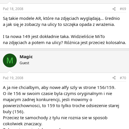
Paź 18, 2008
#69
Są takie modele AR, które na zdjęciach wyglądają... średnio
a jak się je zobaczy na ulicy to szczęka opada z wrażenia.
I ta nowa 149 jest dokładnie taka. Widzieliście MiTo
na zdjęciach a potem na ulicy? Różnica jest przecież kolosalna.
Magic
M
Guest
Paź 19, 2008
#70
A ja nie chcialbym, aby nowe alfy szly w strone 156/159.
O ile 156 w swoim czasie byla czyms oryginalnym i nie
majacym zadnej konkurencji, jesli mowimy o
powierzchownosci, to 159 to tylko troche odsiezenie starej
buly (156).
Przeciez te samochody z tylu nie roznia sie w sposob
cokolwiek znaczacy.