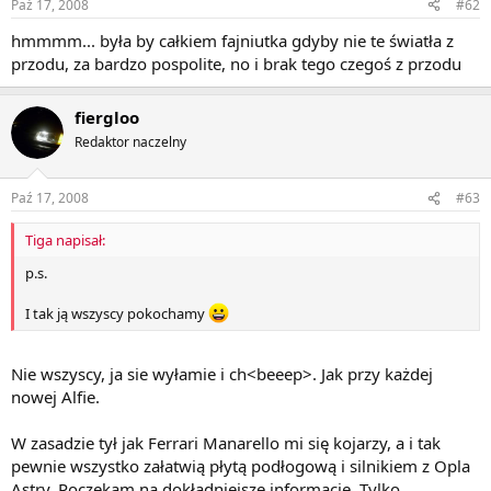
Paź 17, 2008
#62
hmmmm... była by całkiem fajniutka gdyby nie te światła z
przodu, za bardzo pospolite, no i brak tego czegoś z przodu
fiergloo
Redaktor naczelny
Paź 17, 2008
#63
Tiga napisał:
p.s.
I tak ją wszyscy pokochamy
Nie wszyscy, ja sie wyłamie i ch<beeep>. Jak przy każdej
nowej Alfie.
W zasadzie tył jak Ferrari Manarello mi się kojarzy, a i tak
pewnie wszystko załatwią płytą podłogową i silnikiem z Opla
Astry. Poczekam na dokładniejsze informacje. Tylko