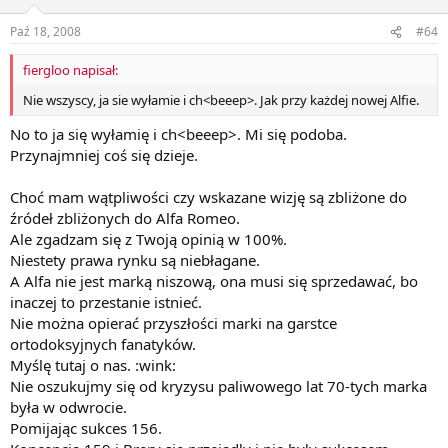
Paź 18, 2008
#64
fiergloo napisał:
Nie wszyscy, ja sie wyłamie i ch<beeep>. Jak przy każdej nowej Alfie.
No to ja się wyłamię i ch<beeep>. Mi się podoba.
Przynajmniej coś się dzieje.
Choć mam wątpliwości czy wskazane wizję są zbliżone do
źródeł zbliżonych do Alfa Romeo.
Ale zgadzam się z Twoją opinią w 100%.
Niestety prawa rynku są niebłagane.
A Alfa nie jest marką niszową, ona musi się sprzedawać, bo
inaczej to przestanie istnieć.
Nie można opierać przyszłości marki na garstce
ortodoksyjnych fanatyków.
Myślę tutaj o nas. :wink:
Nie oszukujmy się od kryzysu paliwowego lat 70-tych marka
była w odwrocie.
Pomijając sukces 156.