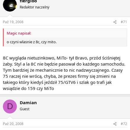
fiergloo
Redaktor naczelny
Paź 19, 2008
#71
Magic napisał:
o czyni wlasnie z 8c, czy mito.
8C wygląda nietuzinkowo, MiTo- tył Bravo, przód ściśniętej
żaby. Styl a la 8C nie będzie pasował do każdego samochodu.
Tym bardziej że mechanicznie to nic nadzwyczajnego. Czasy
75 raczej nie wrócą, chyba, że prezes firmy się zmieni na
takiego który kiedyś jeździł 75/GTV6 i szlak go trafi jak
wsiądzie do 159 czy MiTo
Damian
D
Guest
Paź 20, 2008
#72