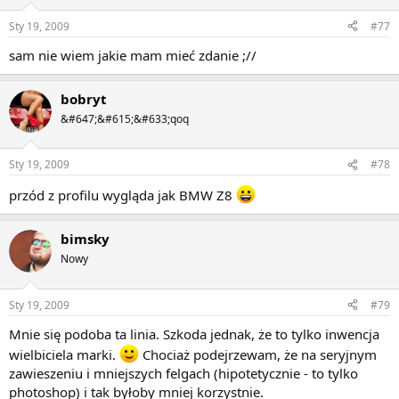
Sty 19, 2009
#77
sam nie wiem jakie mam mieć zdanie ;//
bobryt
&#647;&#615;&#633;qoq
Sty 19, 2009
#78
przód z profilu wygląda jak BMW Z8
bimsky
Nowy
Sty 19, 2009
#79
Mnie się podoba ta linia. Szkoda jednak, że to tylko inwencja
wielbiciela marki.
Chociaż podejrzewam, że na seryjnym
zawieszeniu i mniejszych felgach (hipotetycznie - to tylko
photoshop) i tak byłoby mniej korzystnie.