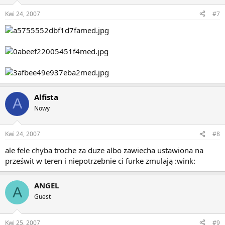
Kwi 24, 2007
#7
Alfista
A
Nowy
Kwi 24, 2007
#8
ale fele chyba troche za duze albo zawiecha ustawiona na
prześwit w teren i niepotrzebnie ci furke zmulają :wink:
ANGEL
A
Guest
Kwi 25, 2007
#9