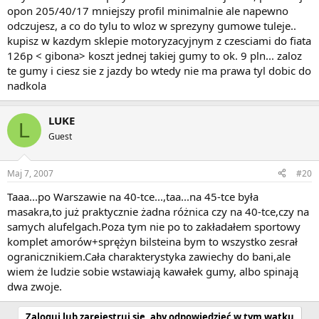
opon 205/40/17 mniejszy profil minimalnie ale napewno
odczujesz, a co do tylu to wloz w sprezyny gumowe tuleje..
kupisz w kazdym sklepie motoryzacyjnym z czesciami do fiata
126p < gibona> koszt jednej takiej gumy to ok. 9 pln... zaloz
te gumy i ciesz sie z jazdy bo wtedy nie ma prawa tyl dobic do
nadkola
LUKE
L
Guest
Maj 7, 2007
#20
Taaa...po Warszawie na 40-tce...,taa...na 45-tce była
masakra,to już praktycznie żadna różnica czy na 40-tce,czy na
samych alufelgach.Poza tym nie po to zakładałem sportowy
komplet amorów+sprężyn bilsteina bym to wszystko zesrał
ogranicznikiem.Cała charakterystyka zawiechy do bani,ale
wiem że ludzie sobie wstawiają kawałek gumy, albo spinają
dwa zwoje.
Zaloguj lub zarejestruj się, aby odpowiedzieć w tym wątku