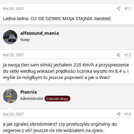
Kwi 26, 2007
#11
Ladna ladna. CO SIE DZIWIC MOJA STAJNIA :twisted:
alfasound_mania
Nowy
Kwi 26, 2007
#12
Ja swoją (ten sam silnik) jechałem 220 Km/h a przyspieszenie
do setki według wskazań prędkości licznika wyszło mi 8.4 s. i
myśle że mógłbym to jeszcze poprawić a jak u Was?
Piotriix
Administrator
Członek ekipy
Kwi 26, 2007
#13
a jak zgrales obrotomierz? czy przelozyles orginalny do
zegarow z v6? jeszcze cie nie widzialem na zywo.