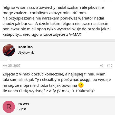
felgi sa w sam raz, a zawiechy nadal szukam ale jakos nie
moge znalezc.. chcialbym zalozyc min - 40 mm.
Na przyspieszenie nie narzekam poniewaz wariator nadal
chodzi jak burza... A dzieki takim felgom nie trace na starcie
poniewaz nie mieli opon tylko wystrzeliwuje do przodu jak z
katapulty... niedlugo wrzuce zdjecie z V-MAX
Domino
Użytkownik
Kwi 25, 2007
#10
Zdjęcia z V-max dorzuć koniecznie, a najlepiej filmik. Mam
taki sam silnik jak Ty i chciałbym porównać osiągi, bo wydaje
mi się, że moja nie chodzi tak jak powinna
Ile udało Ci się wycisnąć z Alfy (V-max, 0-100km/h)?
rwww
R
Guest