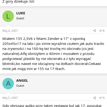
Z gory dziekuje :lol:
LUKE
L
Guest
Maj 4, 2007
#18
Miałem 155 2,5V6 z felami Zender-a 17'' z oponką
205x45x17 na lato i po zimie wyraźnie czułem jak auto traciło
na zrywności i na 100-kę też trochę mi obcinało (co jest
naturalne).Alfę obniżyłem o 40mm i musiałem z przodu
podgrzewać plastiki by nie obcierało a z tyłu wyciągać
błotniki,bo nawet nie obciążony na dołkach docierał.Ciekawi
mnie jak mają inni w 155 na 17-tkach.
ANGEL
A
Guest
Maj 5, 2007
#19
Gdy obnizasz autko przy takim zestawie kol jak 17, poszukaj