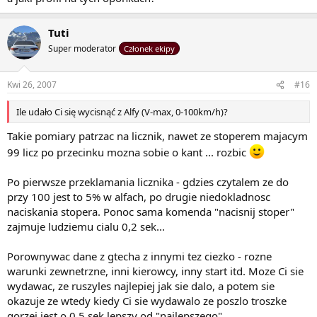
Tuti
Super moderator
Członek ekipy
Kwi 26, 2007
#16
Ile udało Ci się wycisnąć z Alfy (V-max, 0-100km/h)?
Takie pomiary patrzac na licznik, nawet ze stoperem majacym
99 licz po przecinku mozna sobie o kant ... rozbic
Po pierwsze przeklamania licznika - gdzies czytalem ze do
przy 100 jest to 5% w alfach, po drugie niedokladnosc
naciskania stopera. Ponoc sama komenda "nacisnij stoper"
zajmuje ludziemu cialu 0,2 sek...
Porownywac dane z gtecha z innymi tez ciezko - rozne
warunki zewnetrzne, inni kierowcy, inny start itd. Moze Ci sie
wydawac, ze ruszyles najlepiej jak sie dalo, a potem sie
okazuje ze wtedy kiedy Ci sie wydawalo ze poszlo troszke
gorzej jest o 0,5 sek lepszy od "najlepszego".