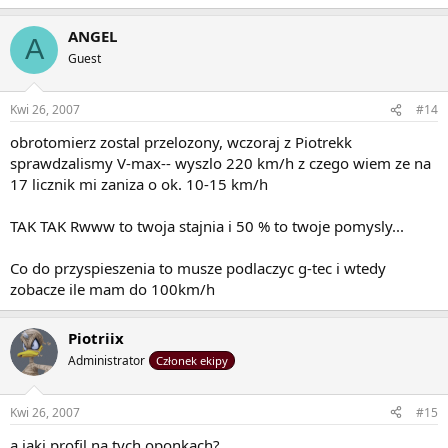
ANGEL
A
Guest
Kwi 26, 2007
#14
obrotomierz zostal przelozony, wczoraj z Piotrekk
sprawdzalismy V-max-- wyszlo 220 km/h z czego wiem ze na
17 licznik mi zaniza o ok. 10-15 km/h
TAK TAK Rwww to twoja stajnia i 50 % to twoje pomysly...
Co do przyspieszenia to musze podlaczyc g-tec i wtedy
zobacze ile mam do 100km/h
Piotriix
Administrator
Członek ekipy
Kwi 26, 2007
#15
a jaki profil na tych oponkach?