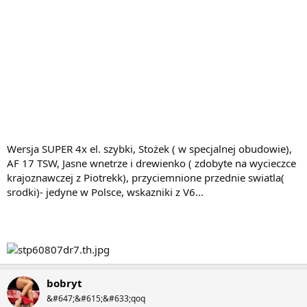
Wersja SUPER 4x el. szybki, Stożek ( w specjalnej obudowie),
AF 17 TSW, Jasne wnetrze i drewienko ( zdobyte na wycieczce
krajoznawczej z Piotrekk), przyciemnione przednie swiatla(
srodki)- jedyne w Polsce, wskazniki z V6...
bobryt
&#647;&#615;&#633;qoq