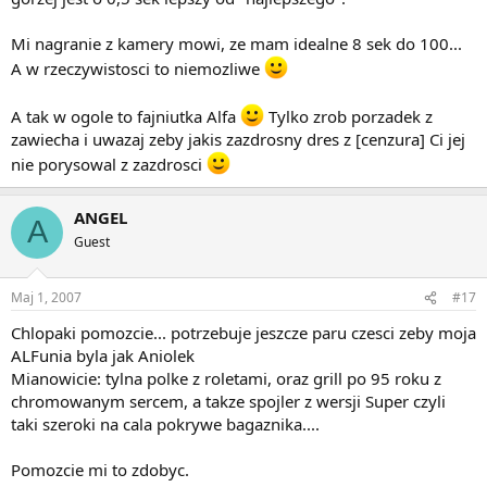
Mi nagranie z kamery mowi, ze mam idealne 8 sek do 100...
A w rzeczywistosci to niemozliwe
A tak w ogole to fajniutka Alfa
Tylko zrob porzadek z
zawiecha i uwazaj zeby jakis zazdrosny dres z [cenzura] Ci jej
nie porysowal z zazdrosci
ANGEL
A
Guest
Maj 1, 2007
#17
Chlopaki pomozcie... potrzebuje jeszcze paru czesci zeby moja
ALFunia byla jak Aniolek
Mianowicie: tylna polke z roletami, oraz grill po 95 roku z
chromowanym sercem, a takze spojler z wersji Super czyli
taki szeroki na cala pokrywe bagaznika....
Pomozcie mi to zdobyc.