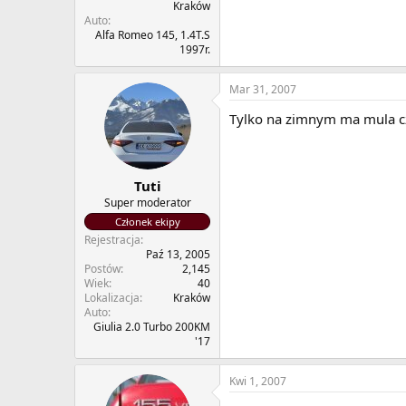
Kraków
Auto
Alfa Romeo 145, 1.4T.S
1997r.
Mar 31, 2007
Tylko na zimnym ma mula cz
Tuti
Super moderator
Członek ekipy
Rejestracja
Paź 13, 2005
Postów
2,145
Wiek
40
Lokalizacja
Kraków
Auto
Giulia 2.0 Turbo 200KM
'17
Kwi 1, 2007