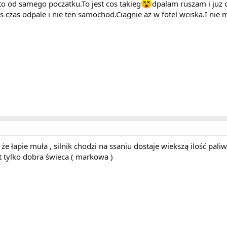
 to od samego poczatku.To jest cos takieg
dpalam ruszam i juz 
s czas odpale i nie ten samochod.Ciagnie az w fotel wciska.I nie m
że łapie muła , silnik chodzi na ssaniu dostaje wiekszą ilość pa
t tylko dobra świeca ( markowa )