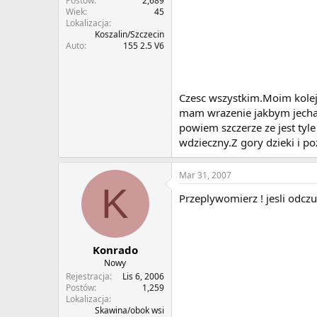
Postów
2,689
Wiek
45
Lokalizacja
Koszalin/Szczecin
Auto
155 2.5 V6
Czesc wszystkim.Moim kolejn
mam wrazenie jakbym jechal
powiem szczerze ze jest tyle
wdzieczny.Z gory dzieki i p
Mar 31, 2007
K
Przeplywomierz ! jesli odcz
Konrado
Nowy
Rejestracja
Lis 6, 2006
Postów
1,259
Lokalizacja
Skawina/obok wsi