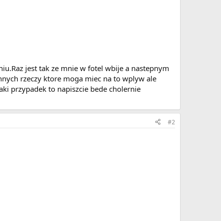
iu.Raz jest tak ze mnie w fotel wbije a nastepnym
nych rzeczy ktore moga miec na to wplyw ale
taki przypadek to napiszcie bede cholernie
#2