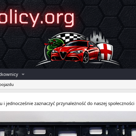
tkownicy
 pojazdu
eru i jednocześnie zaznaczyć przynależność do naszej społecznośc