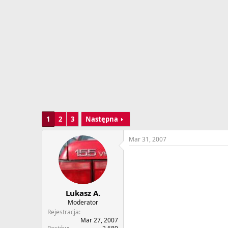
w
o
ą
z
t
p
k
o
u
c
z
ę
c
i
a
1
2
3
Następna
Mar 31, 2007
Lukasz A.
Moderator
Rejestracja
Mar 27, 2007