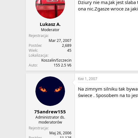
Dziury nie ma.Jak jest slaba
ona nic.Zgasze wroce za jaki
Lukasz A.
Moderator
Rejestracja
Mar 27, 2007
Postów
2,689
Wiek
45
Lokalizacja
Koszalin/Szczecin
Auto
155 2.5 V6
Kwi 1, 2007
Na zimnym silniku tak bywa 
świece . Sposobem na to jes
75andrew155
Administrator ds.
moderatorów
Rejestracja
Maj 26, 2006
Postów
11,128