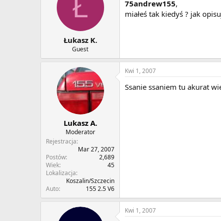
Ł
75andrew155
,
miałeś tak kiedyś ? jak opis
Łukasz K.
Guest
Kwi 1, 2007
Ssanie ssaniem tu akurat wiem
Lukasz A.
Moderator
Rejestracja
Mar 27, 2007
Postów
2,689
Wiek
45
Lokalizacja
Koszalin/Szczecin
Auto
155 2.5 V6
Kwi 1, 2007