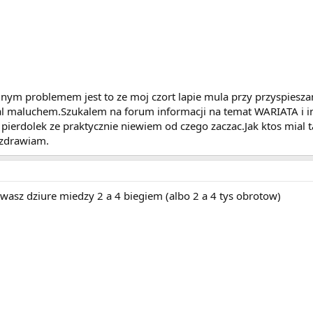
ym problemem jest to ze moj czort lapie mula przy przyspieszan
 maluchem.Szukalem na forum informacji na temat WARIATA i in
 pierdolek ze praktycznie niewiem od czego zaczac.Jak ktos mial 
ozdrawiam.
uwasz dziure miedzy 2 a 4 biegiem (albo 2 a 4 tys obrotow)