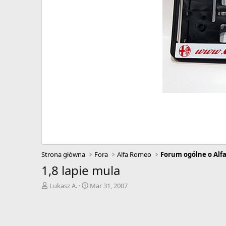
Strona główna
Fora
Alfa Romeo
Forum ogólne o Alf
1,8 lapie mula
A
D
Lukasz A.
Mar 31, 2007
u
a
t
t
o
a
r
r