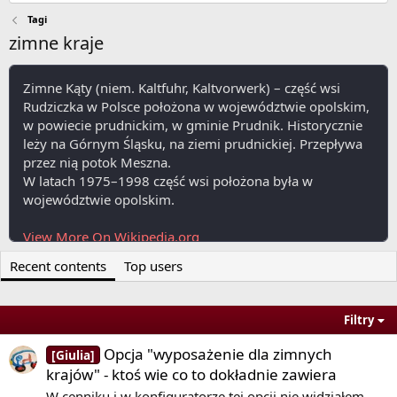
Tagi
zimne kraje
Zimne Kąty (niem. Kaltfuhr, Kaltvorwerk) – część wsi
Rudziczka w Polsce położona w województwie opolskim,
w powiecie prudnickim, w gminie Prudnik. Historycznie
leży na Górnym Śląsku, na ziemi prudnickiej. Przepływa
przez nią potok Meszna.
W latach 1975–1998 część wsi położona była w
województwie opolskim.
View More On Wikipedia.org
Recent contents
Top users
Filtry
Opcja "wyposażenie dla zimnych
[Giulia]
krajów" - ktoś wie co to dokładnie zawiera
W cenniku i w konfiguratorze tej opcji nie widziałem,