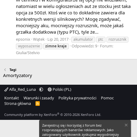
natomiast w wielu ogłoszeniach aut ze stocku jest taka
opcja za 500zł. Ktoś wie co to dokładnie zawiera dla
konkretnych wersji silnikowych? Mogę zgadywać,
mocniejszy aku, mocniejszy rozrusznik, może jakaś
grzałka dodatkowa (typu PTC), tyle że...
epsonix
Wątek
Lip 20, 2017
akumulator
ptc
rozrusznik
Odpowiedzi: 9
Forum:
wyposażenie
zimne
kraje
Giulia/Stelvio
Tagi
Amortyzatory
Alfa_Red_Luna
Polski (PL)
Kontakt
Warunki i zasady
Polityka prywatności
Pomoc
Strona główna
R
S
S
®
Community platform by XenForo
© 2010-2026 XenForo Ltd.
Zarejestruj się i korzystaj z forum bez
rozpraszających banerów reklamowych. Jako
zalogowany użytkownik zyskujesz wygodniejszy