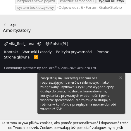
bezpieczeństwo pojazd
kradzież samochodu
sygnał
kluczyk
Odpowiedzi: 6
Forum:
Giulia/Stelvio
system bezkluczykowy
Tagi
Amortyzatory
Alfa_Red_Luna
Polski (PL)
Kontakt
Warunki i zasady
Polityka prywatności
Pomoc
Strona główna
R
S
S
®
Community platform by XenForo
© 2010-2026 XenForo Ltd.
Zarejestruj się i korzystaj z forum bez
rozpraszających banerów reklamowych. Jako
zalogowany użytkownik zyskujesz wygodniejszy
dostęp do treści, możliwość komentowania,
korzystania z prywatnych wiadomości i pełne
wsparcie społeczności. Nie zajmuje to długo, a
różnica w komforcie przeglądania naprawdę robi
wrażenie! 💡🎉
Ta strona używa plików cookies, aby pomóc personalizować i dopasować treści
do Twoich potrzeb. Cookies pozwalają też pozostać zalogowanym, jeśli