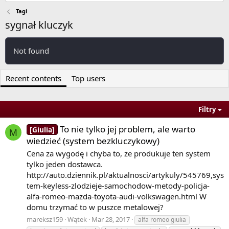
Tagi
sygnał kluczyk
Not found
Recent contents
Top users
Filtry
To nie tylko jej problem, ale warto
[Giulia]
M
wiedzieć (system bezkluczykowy)
Cena za wygodę i chyba to, że produkuje ten system
tylko jeden dostawca.
http://auto.dziennik.pl/aktualnosci/artykuly/545769,sys
tem-keyless-zlodzieje-samochodow-metody-policja-
alfa-romeo-mazda-toyota-audi-volkswagen.html W
domu trzymać to w puszce metalowej?
mareksz159
Wątek
Mar 28, 2017
alfa romeo giulia