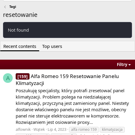
Tagi
resetowanie
Not found
Recent contents
Top users
Filtry
Alfa Romeo 159 Resetowanie Panelu
[159]
A
Klimatyzacji
Poszukuję specjalisty, który potrafi zresetować panel
klimatyzacji. Problem polega na niedziałającej
klimatyzacji, przyczyną jest zamieniony panel. Niestety
dostanie właściwego panelu nie jest możliwe, obecny
panel nie steruje elektrozaworem w kompresorze.
Rozwiązaniem jest osiowanie proxy...
alfownik
Wątek
Lip 4, 2023
alfa romeo 159
klimatyzacja