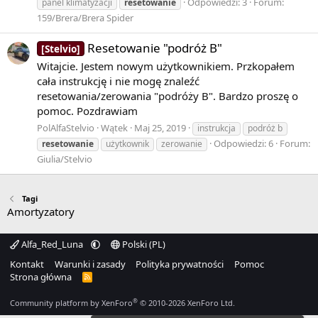
Odpowiedzi: 3
Forum:
panel klimatyzacji
resetowanie
159/Brera/Brera Spider
Resetowanie "podróż B"
[Stelvio]
Witajcie. Jestem nowym użytkownikiem. Przkopałem
cała instrukcję i nie mogę znaleźć
resetowania/zerowania "podróży B". Bardzo proszę o
pomoc. Pozdrawiam
PolAlfaStelvio
Wątek
Maj 25, 2019
instrukcja
podróż b
Odpowiedzi: 6
Forum:
resetowanie
użytkownik
zerowanie
Giulia/Stelvio
Tagi
Amortyzatory
Alfa_Red_Luna
Polski (PL)
Kontakt
Warunki i zasady
Polityka prywatności
Pomoc
Strona główna
R
S
S
®
Community platform by XenForo
© 2010-2026 XenForo Ltd.