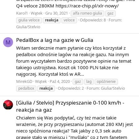
Q4 veloce 280KM https://race-chip.pl/xlr-nowy/
Karol1
Wątek
Gru 30, 2021
alfa romeo giulia
gaz
Odpowiedzi: 8
Forum:
giulia veloce
reakcja
veloce
Giulia/Stelvio
PedalBox a lag na gazie w Gulia
M
Witam serdecznie mam pytanie czy ktos korzystał z
pedalbox odnośnie lagów na reakcje gazu. Na innym
forum wyczytałem bardzo pozytywne opinie na temat
takiego ustrojstwa. Koszt ok 1000 PLN takze nie
najgorzej. Korzystał ktoś w AR...
MirekGD
Wątek
Paź 4, 2020
gaz
lag
opóźnienie
Odpowiedzi: 2
Forum:
Giulia/Stelvio
pedalbox
reakcja
[Giulia / Stelvio] Przyspieszanie 0-100 km/h -
reakcja na gaz
Chciałem się Was podpytać, czy też macie takie
wrażenie, że przy przypieszaniu (automat 280 KM) jest
nieco spóźniona reakcja? Tak jakby z 0,3 sek auto
prawie stało w miejscu i "myślało" co z tym fanetem