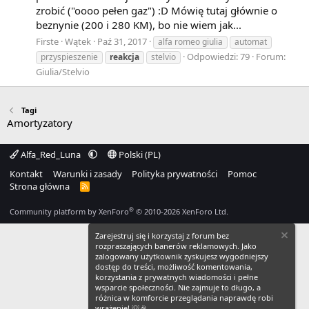
zrobić ("oooo pełen gaz") :D Mówię tutaj głównie o
beznynie (200 i 280 KM), bo nie wiem jak...
Firste
Wątek
Paź 31, 2017
alfa romeo giulia
automat
Odpowiedzi: 79
Forum:
przyspieszenie
reakcja
stelvio
Giulia/Stelvio
Tagi
Amortyzatory
Alfa_Red_Luna
Polski (PL)
Kontakt
Warunki i zasady
Polityka prywatności
Pomoc
Strona główna
R
S
S
®
Community platform by XenForo
© 2010-2026 XenForo Ltd.
Zarejestruj się i korzystaj z forum bez
rozpraszających banerów reklamowych. Jako
zalogowany użytkownik zyskujesz wygodniejszy
dostęp do treści, możliwość komentowania,
korzystania z prywatnych wiadomości i pełne
wsparcie społeczności. Nie zajmuje to długo, a
różnica w komforcie przeglądania naprawdę robi
wrażenie! 💡🎉