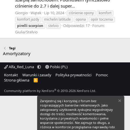
ciśnienie do 2.7 i dalej super...
Giorgio
Wątek
Lip 10, 2024
ciśnienie opony
komfort
komfort jazdy
michelin latitude
opona
opór toczenia
Odpowiedzi: 17
Forum:
pirelli
scorpion
stelvio
Giulia/Stelvio
Tagi
Amortyzatory
Alfa_Red_Luna
Polski (PL)
Kontakt
Warunki i zasady
Polityka prywatności
Pomoc
Strona główna
R
S
S
®
Community platform by XenForo
© 2010-2026 XenForo Ltd.
Zarejestruj się i korzystaj z forum bez
rozpraszających banerów reklamowych. Jako
zalogowany użytkownik zyskujesz wygodniejszy
dostęp do treści, możliwość komentowania,
korzystania z prywatnych wiadomości i pełne
wsparcie społeczności. Nie zajmuje to długo, a
różnica w komforcie przeglądania naprawdę robi