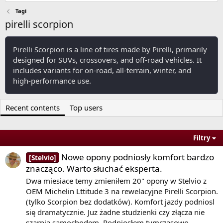
Tagi
pirelli scorpion
Pirelli Scorpion is a line of tires made by Pirelli, primarily
designed for SUVs, crossovers, and off-road vehicles. It
includes variants for on-road, all-terrain, winter, and
high-performance use.
Recent contents
Top users
Filtry
Nowe opony podniosły komfort bardzo
[Stelvio]
znacząco. Warto słuchać eksperta.
Dwa miesiace temy zmieniłem 20" opony w Stelvio z
OEM Michelin Lttitude 3 na rewelacyjne Pirelli Scorpion.
(tylko Scorpion bez dodatków). Komfort jazdy podniosl
się dramatycznie. Juz żadne studzienki czy złącza nie
szarpią samochodem. Podniosłem tymczasowo