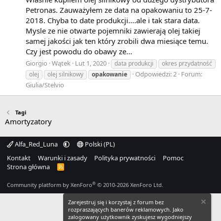
Petronas. Zauważyłem ze data na opakowaniu to 25-7-
2018. Chyba to date produkcji....ale i tak stara data.
Mysle ze nie otwarte pojemniki zawierają olej takiej
samej jakości jak ten który zrobili dwa miesiące temu.
Czy jest powodu do obawy ze...
Giorgio
Wątek
Lut 1, 2020
data produkcji
okres przydatność
Odpowiedzi: 2
Forum:
olej
olej silnikowy
opakowanie
Giulia/Stelvio
Tagi
Amortyzatory
Alfa_Red_Luna
Polski (PL)
Kontakt
Warunki i zasady
Polityka prywatności
Pomoc
Strona główna
R
S
S
®
Community platform by XenForo
© 2010-2026 XenForo Ltd.
Zarejestruj się i korzystaj z forum bez
rozpraszających banerów reklamowych. Jako
zalogowany użytkownik zyskujesz wygodniejszy