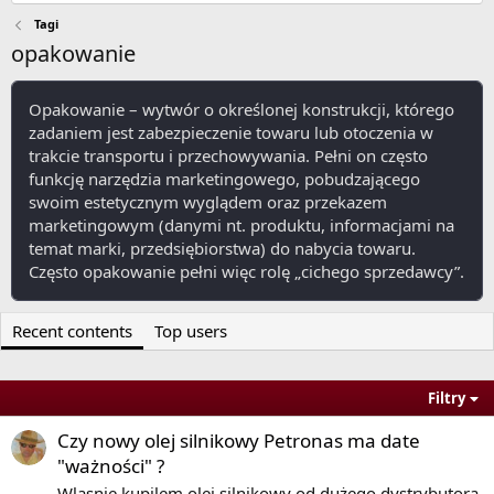
Tagi
opakowanie
Opakowanie – wytwór o określonej konstrukcji, którego
zadaniem jest zabezpieczenie towaru lub otoczenia w
trakcie transportu i przechowywania. Pełni on często
funkcję narzędzia marketingowego, pobudzającego
swoim estetycznym wyglądem oraz przekazem
marketingowym (danymi nt. produktu, informacjami na
temat marki, przedsiębiorstwa) do nabycia towaru.
Często opakowanie pełni więc rolę „cichego sprzedawcy”.
View More On Wikipedia.org
Recent contents
Top users
Filtry
Czy nowy olej silnikowy Petronas ma date
"ważności" ?
Wlasnie kupilem olej silnikowy od dużego dystrybutora